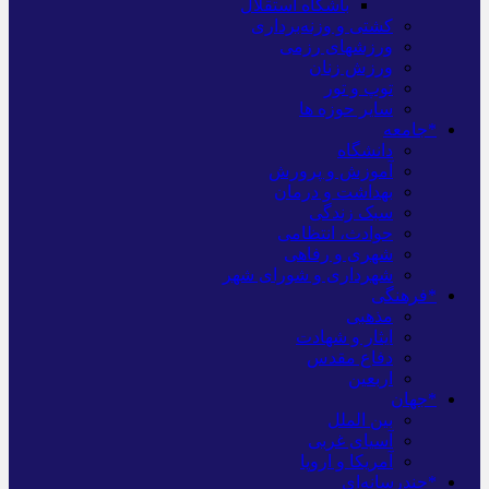
باشگاه استقلال
کشتی و وزنه‌برداری
ورزشهای رزمی
ورزش زنان
توپ و تور
سایر حوزه ها
*جامعه
دانشگاه
آموزش و پرورش
بهداشت و درمان
سبک زندگی
حوادث، انتظامی
شهری و رفاهی
شهرداری و شورای شهر
*فرهنگی
مذهبی
ایثار و شهادت
دفاع مقدس
اربعین
*جهان
بین الملل
آسیای غربی
آمریکا و اروپا
*چندرسانه‌ای