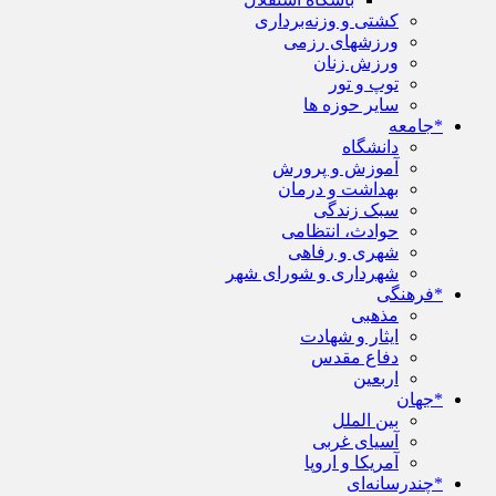
کشتی و وزنه‌برداری
ورزشهای رزمی
ورزش زنان
توپ و تور
سایر حوزه ها
*جامعه
دانشگاه
آموزش و پرورش
بهداشت و درمان
سبک زندگی
حوادث، انتظامی
شهری و رفاهی
شهرداری و شورای شهر
*فرهنگی
مذهبی
ایثار و شهادت
دفاع مقدس
اربعین
*جهان
بین الملل
آسیای غربی
آمریکا و اروپا
*چندرسانه‌ای