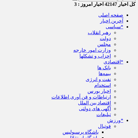
کل اخبار
42147
اخبار امروز :
3
صفحه اصلی
آخرین اخبار
*سیاسی
رهبر انقلاب
دولت
مجلس
وزارت امور خارجه
احزاب و تشکلها
*اقتصادی
بانک ها
بیمه‌ها
نفت و انرژی
استخدام
اخبار بورس
ارتباطات و فن آوری اطلاعات
اقتصاد بین الملل
آگهی های دولتی
تبلیغات
*ورزش
فوتبال
باشگاه پرسپولیس
باشگاه استقلال