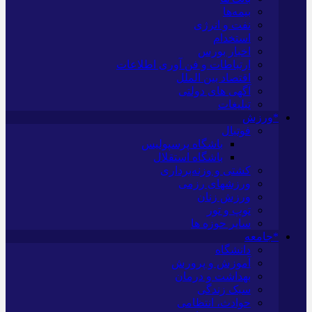
بیمه‌ها
نفت و انرژی
استخدام
اخبار بورس
ارتباطات و فن آوری اطلاعات
اقتصاد بین الملل
آگهی های دولتی
تبلیغات
*ورزش
فوتبال
باشگاه پرسپولیس
باشگاه استقلال
کشتی و وزنه‌برداری
ورزشهای رزمی
ورزش زنان
توپ و تور
سایر حوزه ها
*جامعه
دانشگاه
آموزش و پرورش
بهداشت و درمان
سبک زندگی
حوادث، انتظامی