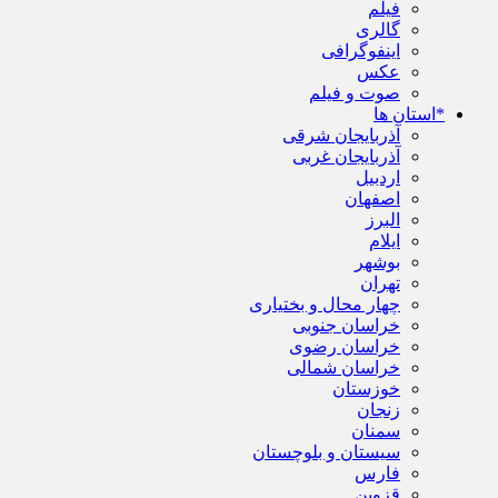
فیلم
گالری
اینفوگرافی
عکس
صوت و فیلم
*استان ها
آذربایجان شرقی
آذربایجان غربی
اردبیل
اصفهان
البرز
ایلام
بوشهر
تهران
چهار محال و بختیاری
خراسان جنوبی
خراسان رضوی
خراسان شمالی
خوزستان
زنجان
سمنان
سیستان و بلوچستان
فارس
قزوین