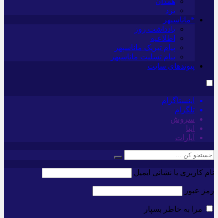
همدان
یزد
*ماناسپهر
یادداشت روز
اطلاعیه
پیام تبریک ماناسپهر
پیام تسلیت ماناسپهر
پیوندهای سایت
اینستاگرام
تلگرام
سروش
ایتا
آپارات
نام کاربری یا نشانی ایمیل
رمز عبور
مرا به خاطر بسپار