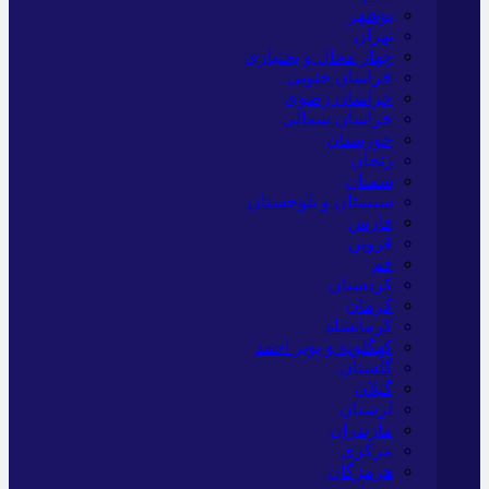
بوشهر
تهران
چهار محال و بختیاری
خراسان جنوبی
خراسان رضوی
خراسان شمالی
خوزستان
زنجان
سمنان
سیستان و بلوچستان
فارس
قزوین
قم
کردستان
کرمان
کرمانشاه
کهگلویه و بویر احمد
گلستان
گیلان
لرستان
مازندران
مرکزی
هرمزگان