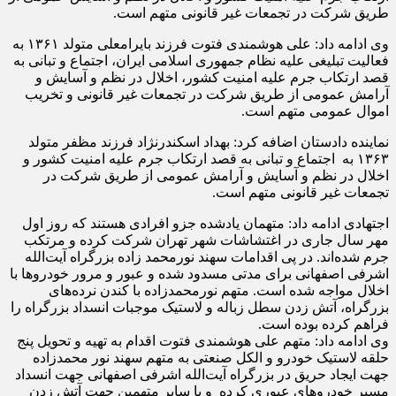
طریق شرکت در تجمعات غیر قانونی متهم است.
وی ادامه داد: علی هوشمندی فتوت فرزند بایرامعلی متولد ۱۳۶۱ به
فعالیت تبلیغی علیه نظام جمهوری اسلامی ایران، اجتماع و تبانی به
قصد ارتکاب جرم علیه امنیت کشور، اخلال در نظم و آسایش و
آرامش عمومی از طریق شرکت در تجمعات غیر قانونی و تخریب
اموال عمومی متهم است.
نماینده دادستان اضافه کرد: بهداد اسکندرنژاد فرزند مظفر متولد
۱۳۶۳ به اجتماع و تبانی به قصد ارتکاب جرم علیه امنیت کشور و
اخلال در نظم و آسایش و آرامش عمومی از طریق شرکت در
تجمعات غیر قانونی متهم است.
اجتهادی ادامه داد: متهمان یادشده جزو افرادی هستند که روز اول
مهر سال جاری در اغتشاشات شهر تهران شرکت کرده و مرتکب
جرم شده‌اند. در پی اقدامات سهند نورمحمد زاده بزرگراه آیت‌الله
اشرفی اصفهانی برای مدتی مسدود شده و عبور و مرور خودروها با
اخلال مواجه شده است. متهم نورمحمدزاده با کندن نرده‌های
بزرگراه، آتش زدن سطل زباله و لاستیک موجبات انسداد بزرگراه را
فراهم کرده بوده است.
وی ادامه داد: متهم علی هوشمندی فتوت اقدام به تهیه و تحویل پنج
حلقه لاستیک خودرو و الکل صنعتی به متهم سهند نور محمدزاده
جهت ایجاد حریق در بزرگراه آیت‌الله اشرفی اصفهانی جهت انسداد
مسیر خودروهای عبوری کرده و با سایر متهمین جهت آتش زدن