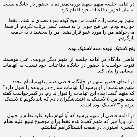
در ادامه جلسه متهم سهند نورمحمدزاده با حضور در جایگاه نسبت
به بیان آخرین دفاعیات خود اقدام کرد.
متهم نورمحمدزاده گفت: من هیچ گونه سوء قصدی نداشتم، فقط
جو زده بودم، من هیچ چوبی را به سمت کسی پرتاب نکردم، از شما
می‌خواهم من را مورد عفو قرار دهید، من را ببخشید تا به جامعه
بازگردم.
پنج لاستیک نبوده، سه لاستیک بوده
قاضی دادگاه در ادامه جلسه از متهم دیگر پرونده، علی هوشمند
فتوت خواست با حضور در جایگاه دفاعیات خود نسبت به اتهامات
انتسابی را بیان کند.
در ابتدای حضور متهم در جایگاه، قاضی ضمن تفهیم اتهام مجدد
متهم هوشمند از او پرسید آیا اتهامات مندرج در پرونده را قبول دارد؟
که متهم گفت: بنده این اتهامات را قبول ندارم. در کیفرخواست گفته
شده بود من ۵ لاستیک به اغتشاشگران دادم که باید بگویم ۵ لاستیک
نبوده و ۳ لاستیک بوده است.
در ادامه قاضی از متهم پرسید که آیا اتهام تبلیغ علیه نظام را قبول
دارد و یا خیر که متهم گفت: بنده فقط برای موضوع تبلیغ علیه نظام
یکسری استوری در صفحه اینستاگرامم گذاشتم.