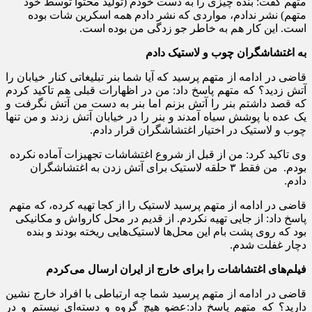
متهم گفت: بنده چیزی را به دست خودم (تولید محتوا توسط خود
متهم) نشر ندادم، مواردی که نشر دادم همه اسکرین شات بوده
است. این کار هم به خاطر جو زدگی من بوده است.
به اغتشاشگران چوب و لاستیک دادم
قاضی در ادامه از متهم پرسید که آیا شما بنر تبلیغاتی کنار خیابان را
آتش زدید؟ که متهم پاسخ داد: من در اظهارات قبلی هم تاکید کردم
که قصد داشتم بنر را آتش بزنم اما بنر به دست من آتش نگرفت و
یک عده با پوشش سیاه آمدند و بنر را در خیابان آتش زدند و من تنها
چوب و لاستیک در اختیار اغتشاشگران قرار دادم.
وی تاکید کرد: من از قبل از شروع اغتشاشات تجهیزات آماده نکرده
بودم. ‌ من فقط ۳ حلقه لاستیک برای آتش زدن به اغتشاشگران
دادم.
قاضی در ادامه از متهم پرسید لاستیک را از کجا تهیه کرده، که متهم
پاسخ داد: از جایی تهیه نکردم. از قدیم در محل کارواش و مکانیکی
بود که روی پشت بام این محل‌ها لاستیک‌هایی ریخته بودند و بنده
دچار غفلت شدم.
فیلم‌های اغتشاشات را برای خارج از ایران ارسال می‌کردم
قاضی در ادامه از متهم پرسید شما چه ارتباطی با افراد خارج نشین
دارید؟ که متهم پاسخ داد:عضو هیچ گروه و دسته‌ای نیستم و در