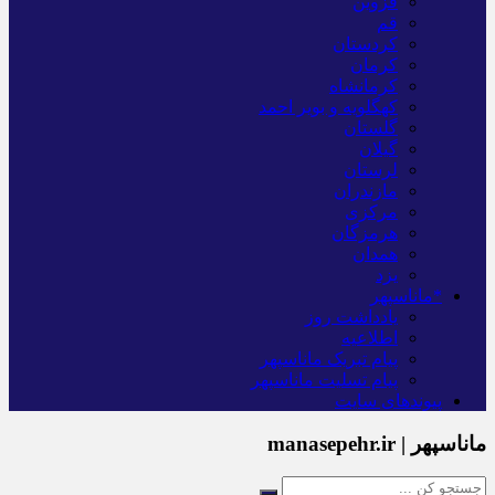
قزوین
قم
کردستان
کرمان
کرمانشاه
کهگلویه و بویر احمد
گلستان
گیلان
لرستان
مازندران
مرکزی
هرمزگان
همدان
یزد
*ماناسپهر
یادداشت روز
اطلاعیه
پیام تبریک ماناسپهر
پیام تسلیت ماناسپهر
پیوندهای سایت
ماناسپهر | manasepehr.ir