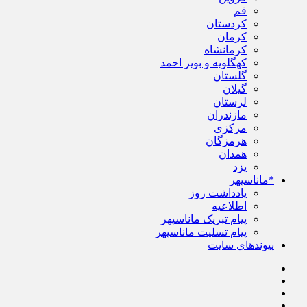
قم
کردستان
کرمان
کرمانشاه
کهگلویه و بویر احمد
گلستان
گیلان
لرستان
مازندران
مرکزی
هرمزگان
همدان
یزد
*ماناسپهر
یادداشت روز
اطلاعیه
پیام تبریک ماناسپهر
پیام تسلیت ماناسپهر
پیوندهای سایت