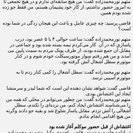
متهم نورمحمدزاده گفت: من هیچ سابقه‌ای ندارم و در هیچ تجمعی تا
به امروز حضور نداشتم، از کار خود پشیمان هستم، من فقط جو زده
شده بودم همین.
قاضی پرسید: چه چیزی عامل و باعث این هیجان زدگی در شما بوده
است؟
متهم نورمحمدزاده گفت: ساعت حوالی ۴ یا ۵ عصر بود، درب
پاساژی که در آن کار می‌کردم نیمه بسته شده بود و جماعتی در
مقابل آن جمع شده بودند، از طرف پونک مردم به سمت پایین می
آمدند و من هم رفتم سوار موتورسیکلت خودم شوم و در کنار
موتورم سطل آشغال آتش گرفته بود.
متهم نورمحمدزاده گفت: سطل آشغال را کمی کنار زدم تا به
موتورم آسیبی نرسد.
قاضی گفت: شواهد نشان دهنده این است که شما لیدر و سرمنشا
ایجاد این اغتشاش بودی.
متهم نورمحمدزاده گفت: من چطور می‌توانم در محلی که همه من
را می‌شناسند اغتشاش ایجاد کنم، من نرده‌ای را نکندم، سطل
آشغالی را آتش نزدم. مقابل پاساژ شلوغ شد و بقیه جو دادند وگرنه
من هیچ اقدامی انجام ندادم.
اغتشاش از قبل حضور موکلم آغاز شده بود
در ادامه جلسه به دستور قاضی، احمدی وکیل متهم نورمحمدزاده