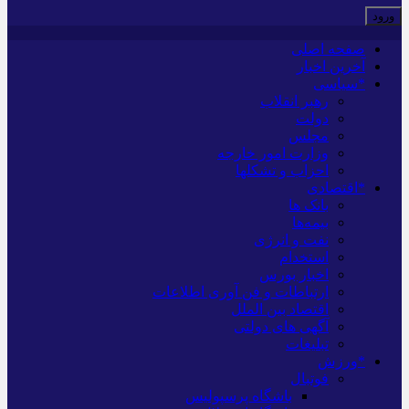
صفحه اصلی
آخرین اخبار
*سیاسی
رهبر انقلاب
دولت
مجلس
وزارت امور خارجه
احزاب و تشکلها
*اقتصادی
بانک ها
بیمه‌ها
نفت و انرژی
استخدام
اخبار بورس
ارتباطات و فن آوری اطلاعات
اقتصاد بین الملل
آگهی های دولتی
تبلیغات
*ورزش
فوتبال
باشگاه پرسپولیس