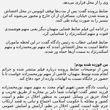
وی را از محل فراری می‌دهد.
ضابط پرونده گفت: پس از مدت‌ها توقف اتوبوس در محل اغتشاش
و بسته شدن خیابان، مسافران از آن خارج و مجبور می‌شوند که این
مسیر را به صورت پیاده طی کنند.
در ادامه این فیلم ضابط قضایی متهمان دیگر یعنی متهم هوشمندی
فتوت و متهم اسکندرنژاد را شناسایی کرد.
ضابط قضایی خطاب به رئیس دادگاه گفت: در این لحظه ماموران
حافظ امنیت به محل اغتشاش آمدند که متهم نورمحمدزاده و متهم
اسکندرنژاد به سمت آن‌ها حمله ور شدند.
من جَوزده شده بودم!
پس از توضیحات ضابط پرونده درباره فیلم منتشر شده و جرائم
انجام شده توسط متهمان، قاضی از متهم نورمحمدزاده خواست تا با
حضور در جایگاه نسبت به اتهامات وارده از خود دفاع کند.
ریاست دادگاه ضمن تفهیم اتهام مجدد به متهم سهند نورمحمدزاده
فرزند جعفر گفت: اتهامات شما دایر بر محاربه از طریق تخریب و
ایجاد حریق در وسایل عمومی به منظور اخلال در نظم و امنیت
کشور و مقابله با حکومت اسلامی، اجتماع و تبانی به قصد ارتکاب
جرم علیه امنیت کشور، اخلال در نظم، آرامش و آسایش عمومی