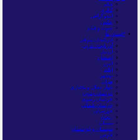
فیلم
گالری
اینفوگرافی
عکس
صوت و فیلم
*استان ها
آذربایجان شرقی
آذربایجان غربی
اردبیل
اصفهان
البرز
ایلام
بوشهر
تهران
چهار محال و بختیاری
خراسان جنوبی
خراسان رضوی
خراسان شمالی
خوزستان
زنجان
سمنان
سیستان و بلوچستان
فارس