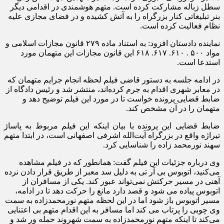
سطل زباله مشارکت کرده است. متهم هوشمندی در اقدامی دیگر
بنر تبلیغاتی کنار بزرگراه را به آتش کشیده و در فضای مجازی علیه
نظام فعالیت کرده است.
نماینده دادستان افزود: به استناد ماده ۲۷۹ قانون مجازات اسلامی و
مواد ۵۰۰ . ۶۱۰. ۶۱۷. ۶۱۸ این قانون مجازات این متهمان مورد
استدعا است.
در ادامه جلسه به دستور قاضی فیلم لحظه انجام جرایم متهمان که
در معابر شهری اقدام به جرم کرده‌اند، منتشر شد و رئیس دادگاه از
ضابط قضایی پرونده خواست تا در مورد این فیلم توضیح دهد و
متهمان را در آن مشخص کند.
ضابط قضایی این پرونده با بیان اینکه این فیلم مربوط به پاساژ
تیراژه واقع در بزرگراه آیت‌الله اشرفی اصفهانی است، در ابتدا متهم
سهند نورمحمد زاده را شناسایی کرد.
وی درباره جزئیات این فیلم گفت: همانطور که در فیلم مشاهده
می‌کنید، اتوبوس بی آر تی به دلیل سد معبر از طریق قرار دادن نرده
آهنی در مسیر حرکتش نمی‌تواند عبور کند. یکی از مسافران از
اتوبوس پیاده می شود و قصد دارد مانع را حرکت دهد تا در ادامه،
مسیر اتوبوس باز شود اما در این لحظه متهم نورمحمدزاده به سمت
وی چوبی را پرتاب می کند اما مسافر به این اقدام متهم بی اعتنایی
می‌کند تا اینکه متهم نورمحمدزاده به سمت شهروند حمله ور شد و