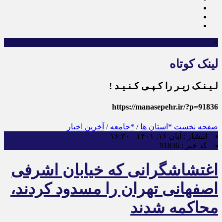
×
لینک کوتاه
لـیـنـک زیـر را کـپـی کـنـیـد !
https://manasepehr.ir/?p=91836
صفحه نخست
*استان ها
/
*جامعه
/
آخرین اخبار
انتشار :
آبان ۱۶, ۱۴۰۱ - ۱۶:۳۰
کد خبر :
91836
اغتشاشگرانی که خیابان اشرفی
اصفهانی تهران را مسدود کردند،
محاکمه شدند