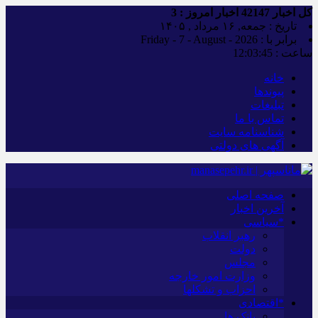
کل اخبار
42147
اخبار امروز :
3
تاریخ : جمعه, ۱۶ مرداد , ۱۴۰۵
برابر با : Friday - 7 - August - 2026
ساعت :
12:03:46
خانه
پیوندها
تبلیغات
تماس با ما
شناسنامه سایت
آگهی های دولتی
صفحه اصلی
آخرین اخبار
*سیاسی
رهبر انقلاب
دولت
مجلس
وزارت امور خارجه
احزاب و تشکلها
*اقتصادی
بانک ها