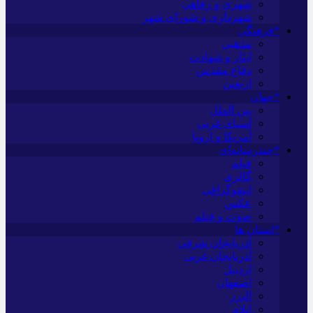
شهری و رفاهی
شهرداری و شورای شهر
*فرهنگی
مذهبی
ایثار و شهادت
دفاع مقدس
اربعین
*جهان
بین الملل
آسیای غربی
آمریکا و اروپا
*چندرسانه‌ای
فیلم
گالری
اینفوگرافی
عکس
صوت و فیلم
*استان ها
آذربایجان شرقی
آذربایجان غربی
اردبیل
اصفهان
البرز
ایلام