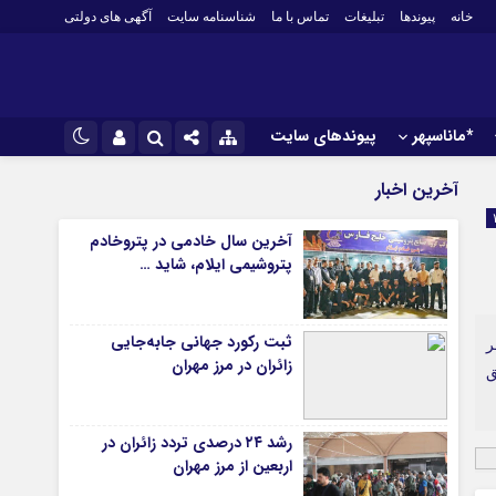
خانه
پیوندها
تبلیغات
تماس با ما
شناسنامه سایت
آگهی های دولتی
*ماناسپهر
پیوندهای سایت
*ورزش
نام کاربری یا نشانی ایمیل
اینستاگرام
آخرین اخبار
فوتبال
تلگرام
آخرین سال خادمی در پتروخادم
باشگاه پرسپولیس
پتروشیمی ایلام، شاید …
رمز عبور
سروش
باشگاه استقلال
کشتی و وزنه‌برداری
ایتا
ثبت رکورد جهانی جابه‌جایی
ورزشهای رزمی
ر
مرا به خاطر بسپار
آپارات
زائران در مرز مهران
ق
 آوری اطلاعات
ورزش زنان
لل
توپ و تور
رشد ۲۴ درصدی تردد زائران در
ی
سایر حوزه ها
اربعین از مرز مهران
*جامعه