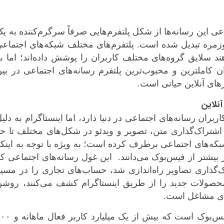
عی این رسانه‌ها از شکل پلتفرم‌هایی صرفاً سرگرم‌کننده به ی
روزمره تبدیل شده است. پلتفرم‌های مختلف شبکه‌های اجتماع
دهند سلایق گروه‌های مختلف کاربران را پوشش داده‌اند؛ اما ب
 کاملترین و محبوب‌ترین پلتفرم رسانه‌های اجتماعی در بی
های آنلاین حیاتی است.
آنلاین
بران رسانه‌های اجتماعی در دنیا دارد، اما اینستاگرام به دلی
*چندرسانه‌ای
*استان ها
اشتراک‌گذاری متن، تصویر و ویدئو در شکل‌های مختلف تا ح
شبکه‌های اجتماعی برطرف کرده است؛ به ویژه با توجه به اینک
فیلم
آذربایجان شر
نرخ تعامل را در اینستاگرام ۱۰ برابر بیشتر از فیس‌بوک می‌دانند. این غول رسانه‌های اجتماعی ک
گالری
آذربایجان غرب
اک‌گذاری تصاویر راه‌اندازی شد، حساب‌های تجاری را در مسی
اینفوگرافی
اردبیل
 محصولات جدید را از طریق اینستاگرام کشف می‌کنند، روش
عکس
اصفهان
رای مشاغل است.
صوت و فیلم
البرز
اینستاگرام دومین پلتفرم پربازدید پس از فیس‌بوک است که بیش از یک میلی
ایلام