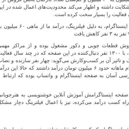
کرمانشاه
لتفرم شکایت داشته و اظهار می‌کند محدودیت‌های اعمال شده در ای
کهگلویه و بویر
ن فعالیت را بسیار سخت کرده است.
گلستان
تولیدکننده پوشاک: با ۴۵ هزار دنبال‌کننده در اینستاگرام، به دلیل فیلترینگ، درآمد ما از ماهی ۰
گیلان
لرستان
مازندران
وش قطعات چوبی و دکور مشغول بوده و از مراکز مهمی
مرکزی
همچون سفارتخانه‌ها نیز سفارش کار داشته، با ۱۳۰۰ نفر دنبال‌کننده در این صفحه که در چند سال‌ فعال
هرمزگان
گ و تاثیر آن بر کسب‌وکارش می‌گوید: چهار نفر سازنده و نصا
از این کسب‌وکار ارتزاق می‌کردند و هر کدام ماهانه حدود ۶ میلیون تومان درآمد داشتند که حالا این درآ
همدان
رسی آسان به صفحه اینستاگرام و واتساپ بوده که ارتباط ب
یزد
فحه اینستاگرامش آموزش آنلاین خوشنویسی به هنرجویانی
اه کسب درآمد می‌کرده، نیز با اعمال فیلترینگ دچار مشکل