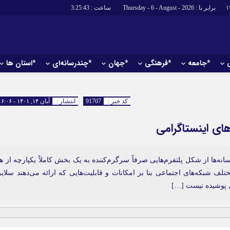
برابر با : Thursday - 6 - August - 2026
ساعت :
3:25:44
*جامعه
*فرهنگی
*جهان
*چندرسانه‌ای
*استان ها
*سیاسی
*اقتصادی
رهبر انقلاب
بانک ها
کد خبر :
91707
انتشار :
آبان ۱۴, ۱۴۰۱ - ۱۶:۰۶
دولت
بیمه‌ها
ای اینستاگرامی
مجلس
نفت و انرژی
وزارت امور خارجه
استخدام
احزاب و تشکلها
اخبار بورس
نه‌ها از شکل پلتفرم‌هایی صرفاً سرگرم‌کننده به یک بخش کاملاً یکپارچه از ه
لف شبکه‌های اجتماعی بنا بر امکانات و قابلیت‌هایی که ارائه می‌دهند سلای
ارتباطات و فن
ی پوشیده نیست […]
اقتصاد بین الم
آگهی های دولت
تبلیغات