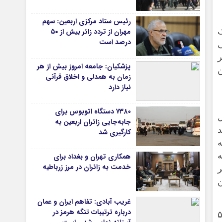
دانشگاه
رئیس ستاد مرکزی اربعین: سهم
ک
مهران از تردد زائر بیش از ۵۰
آموزش و پرورش
درصد است
ی
بهداشت و درمان
ر
سبک زندگی
پزشکیان: جامعه امروز بیش از هر
ن
حوادث، انتظامی
زمان به همدلی و اخلاق قرآنی
نیاز دارد
شهری و رفاهی
شهرداری و شورای شهر
۷۳۸۰ دستگاه اتوبوس برای
ل
جابه‌جایی زائران اربعین به‌
*ماناسپهر
د
کارگیری شد
ه
قی
یادداشت روز
ه
همکاری تهران و بغداد برای
ی
اطلاعیه
خدمت به زائران در مرز زرباطیه
ر
پیام تبریک ماناسپهر
ن
پیام تسلیت ماناسپهر
غریب آبادی: تفاهم ایران و عمان
پیوندهای سایت
درباره ترتیبات تنگه هرمز در
ارد کاربر فعال ماهانه و ۵۰۰