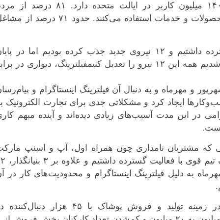
میلیون استوری روزانه دارد. این پلتفرم ۱۴۰ میلیون کاربر در ایالت متحده دارد. ۸۱ درصد ا
بوشهر
اینستاگرام برای کمک به تحقیق در مورد محصولات و خدمات استفاده می‌کنند. حدود ۷۱ درصد از
تهران
چهار محال و بخ
در شهریورماه یک تیم قوی با فعالیت گسترده داشتیم و ۱۲ نیروی جدید جذب کرده بودیم اما در پای
خراسان جنوب
مهرماه به دلیل فیلترینگ اینستاگرام مجبور شدیم همه این ۱۲ نیرو را تعدیل کنیمفیلترینگ، دیواری در برا
خراسان رضوی
خراسان شمال
یور و مهرماه و به دنبال آن فیلترینگ اینستاگرام و پیام‌رسا
خوزستان
‌وکارها ایجاد کرد و مشکلاتی جدی برای تجارت الکترونیک ب
زنجان
می در این مدت آسیب‌های زیادی دیده‌اند و آینده مبهم کار
سمنان
است.
سیستان و بلو
تی که مشتریان نامداری چون همراه اول، آپ و اسنپ مارکت
فارس
دارد در این باره می‌گوید: در شهریورماه یک تیم قوی با فعالی
قزوین
هرماه به دلیل فیلترینگ اینستاگرام و محدودیت‌های کار در آ
قم
کردستان
یکی از صاحبان کسب‌وکار اینستاگرامی در زمینه تولید و فروش پوشاک با ۴۵ هزار دنبال‌کنند
کرمان
اینستاگرام، از