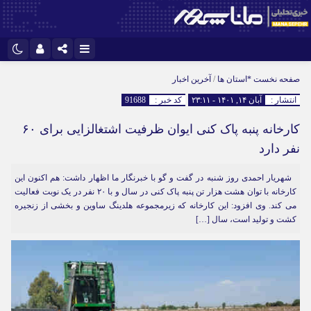
نام کاربری یا نشانی ایمیل
اینستاگرام
تلگرام
صفحه نخست
*استان ها
/
آخرین اخبار
انتشار :
آبان ۱۴, ۱۴۰۱ - ۲۳:۱۱
کد خبر :
91688
سروش
ایتا
کارخانه پنبه پاک کنی ایوان ظرفیت اشتغالزایی برای ۶۰
رمز عبور
آپارات
نفر دارد
شهریار احمدی روز شنبه در گفت و گو با خبرنگار ما اظهار داشت: هم اکنون این
مرا به خاطر بسپار
کارخانه با توان هشت هزار تن پنبه پاک کنی در سال و با ۲۰ نفر در یک نوبت فعالیت
می کند. وی افزود: این کارخانه که زیرمجموعه هلدینگ ساوین و بخشی از زنجیره
کشت و تولید است، سال […]