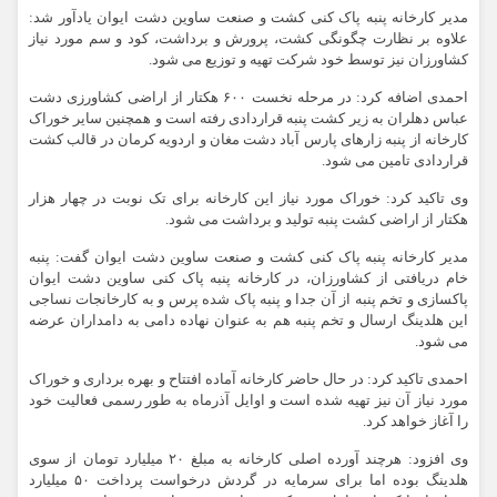
مدیر کارخانه پنبه پاک کنی کشت و صنعت ساوین دشت ایوان یادآور شد:
علاوه بر نظارت چگونگی کشت، پرورش و برداشت، کود و سم مورد نیاز
کشاورزان نیز توسط خود شرکت تهیه و توزیع می شود.
احمدی اضافه کرد: در مرحله نخست ۶۰۰ هکتار از اراضی کشاورزی دشت
عباس دهلران به زیر کشت پنبه قراردادی رفته است و همچنین سایر خوراک
کارخانه از پنبه زارهای پارس آباد دشت مغان و اردویه کرمان در قالب کشت
قراردادی تامین می شود.
وی تاکید کرد: خوراک مورد نیاز این کارخانه برای تک نوبت در چهار هزار
هکتار از اراضی کشت پنبه تولید و برداشت می شود.
مدیر کارخانه پنبه پاک کنی کشت و صنعت ساوین دشت ایوان گفت: پنبه
خام دریافتی از کشاورزان، در کارخانه پنبه پاک کنی ساوین دشت ایوان
پاکسازی و تخم پنبه از آن جدا و پنبه پاک شده پرس و به کارخانجات نساجی
این هلدینگ ارسال و تخم پنبه هم به عنوان نهاده دامی به دامداران عرضه
می شود.
احمدی تاکید کرد: در حال حاضر کارخانه آماده افتتاح و بهره برداری و خوراک
مورد نیاز آن نیز تهیه شده است و اوایل آذرماه به طور رسمی فعالیت خود
را آغاز خواهد کرد.
وی افزود: هرچند آورده اصلی کارخانه به مبلغ ۲۰ میلیارد تومان از سوی
هلدینگ بوده اما برای سرمایه در گردش درخواست پرداخت ۵۰ میلیارد