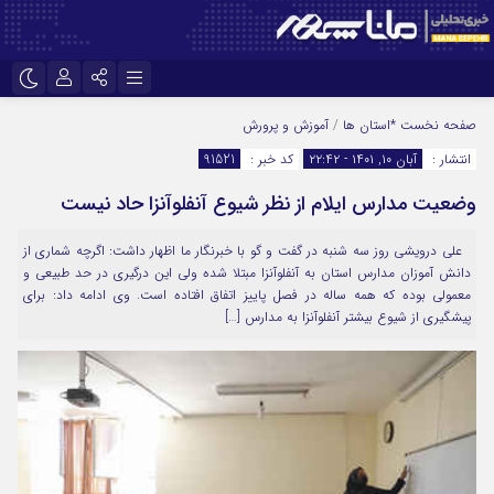
نام کاربری یا نشانی ایمیل
اینستاگرام
تلگرام
صفحه نخست
*استان ها
/
آموزش و پرورش
انتشار :
آبان ۱۰, ۱۴۰۱ - ۲۲:۴۲
کد خبر :
91521
سروش
ایتا
وضعیت مدارس ایلام از نظر شیوع آنفلوآنزا حاد نیست
رمز عبور
آپارات
علی درویشی روز سه شنبه در گفت و گو با خبرنگار ما اظهار داشت: اگرچه شماری از
دانش آموزان مدارس استان به آنفلوآنزا مبتلا شده ولی این درگیری در حد طبیعی و
مرا به خاطر بسپار
معمولی بوده که همه ساله در فصل پاییز اتفاق افتاده است. وی ادامه داد: برای
پیشگیری از شیوع بیشتر آنفلوآنزا به مدارس […]