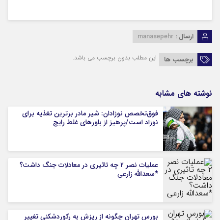
ارسال :
manasepehr
این مطلب بدون برچسب می باشد.
برچسب ها
نوشته های مشابه
فوق‌تخصص نوزادان: شیر مادر برترین تغذیه برای
نوزاد است/پرهیز از باورهای غلط رایج
عملیات نصر ۲ چه تاثیری در معادلات جنگ داشت؟
*سعدالله زارعی
بورس تهران چگونه از ریزش به رکوردشکنی تغییر