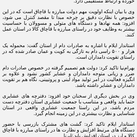
خورده و ارتباط مستقیمی دارد.
وی با بیان اینکه اولویت مهم دولت مبارزه با قاچاق است که در این
خصوص با نظارت دقیق بر چرخه مبدا تا مقصد کنترل می شود،
افزود: همه نهادها و دستگاه های متولی و مسوولان با حساسیت
بیشتر به وظایف خود در راستای مبارزه با قاچاق کالا در استان عمل
کنند.
استاندار ایلام با اشاره به صادرات دام از استان گفت: محموله یک
هزار و ۵۰۰ راسی دام به تازگی به کویت و عمان صادر شده که در
راستای تقویت دامداران است.
بهرام‌نیا تاکید کرد: دولت هم تصمیم گرفته در خصوص صادرات دام
ضرر و زیانی متوجه دامداران و عشایر کشور نشود و علاوه بر
انگیزه فعالیت در امر تولید مواد لبنی و پروتیینی، نگاه هم بر تقویت
دامداران و عشایر داشته باشد.
وی در بخش دیگری از سخنان خود افزود: دفترچه های عشایری
حتما باید واقعی و متناسب با جمعیت عشایری استان دفترچه دست
مردم باشد، در این راستا جمعیت عشایری واقعی در استان
شناسایی و نظارت بیشتری در این زمینه انجام گیرد.
استاندار ایلام تاکید کرد: گشت های مشترک بازرسی با حضور
دستگاه های مرتبط افزایش و نظارت ها در راستای مبارزه با قاچاق
کالا و ارز در استان افزایش یابد./ایرنا