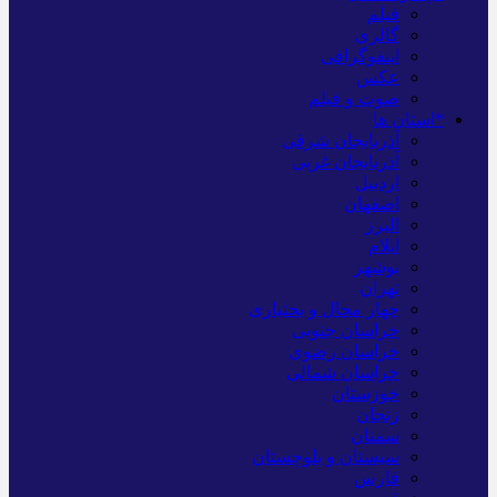
فیلم
گالری
اینفوگرافی
عکس
صوت و فیلم
*استان ها
آذربایجان شرقی
آذربایجان غربی
اردبیل
اصفهان
البرز
ایلام
بوشهر
تهران
چهار محال و بختیاری
خراسان جنوبی
خراسان رضوی
خراسان شمالی
خوزستان
زنجان
سمنان
سیستان و بلوچستان
فارس