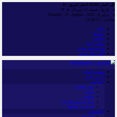
کل اخبار
42161
اخبار امروز :
0
تاریخ : شنبه, ۱۷ مرداد , ۱۴۰۵
برابر با : Saturday - 8 - August - 2026
ساعت :
21:06:58
خانه
پیوندها
تبلیغات
تماس با ما
شناسنامه سایت
آگهی های دولتی
صفحه اصلی
آخرین اخبار
*سیاسی
رهبر انقلاب
دولت
مجلس
وزارت امور خارجه
احزاب و تشکلها
*اقتصادی
بانک ها