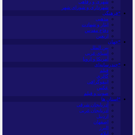
شهری و رفاهی
شهرداری و شورای شهر
*فرهنگی
مذهبی
ایثار و شهادت
دفاع مقدس
اربعین
*جهان
بین الملل
آسیای غربی
آمریکا و اروپا
*چندرسانه‌ای
فیلم
گالری
اینفوگرافی
عکس
صوت و فیلم
*استان ها
آذربایجان شرقی
آذربایجان غربی
اردبیل
اصفهان
البرز
ایلام