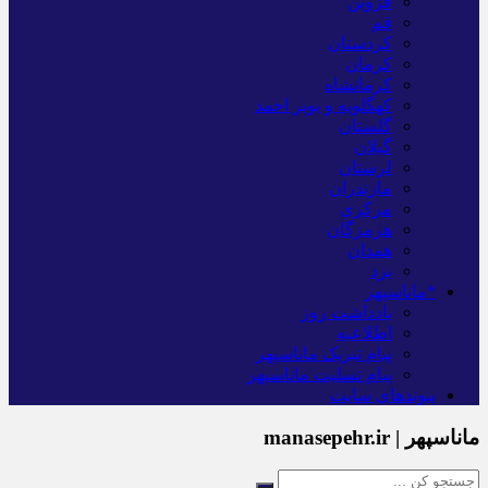
قزوین
قم
کردستان
کرمان
کرمانشاه
کهگلویه و بویر احمد
گلستان
گیلان
لرستان
مازندران
مرکزی
هرمزگان
همدان
یزد
*ماناسپهر
یادداشت روز
اطلاعیه
پیام تبریک ماناسپهر
پیام تسلیت ماناسپهر
پیوندهای سایت
ماناسپهر | manasepehr.ir