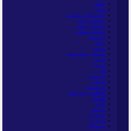
بوشهر
تهران
چهار محال و بختیاری
خراسان جنوبی
خراسان رضوی
خراسان شمالی
خوزستان
زنجان
سمنان
سیستان و بلوچستان
فارس
قزوین
قم
کردستان
کرمان
کرمانشاه
کهگلویه و بویر احمد
گلستان
گیلان
لرستان
مازندران
مرکزی
هرمزگان