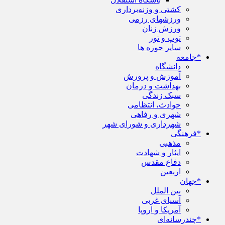
کشتی و وزنه‌برداری
ورزشهای رزمی
ورزش زنان
توپ و تور
سایر حوزه ها
*جامعه
دانشگاه
آموزش و پرورش
بهداشت و درمان
سبک زندگی
حوادث، انتظامی
شهری و رفاهی
شهرداری و شورای شهر
*فرهنگی
مذهبی
ایثار و شهادت
دفاع مقدس
اربعین
*جهان
بین الملل
آسیای غربی
آمریکا و اروپا
*چندرسانه‌ای