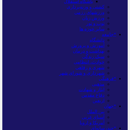
باشگاه استقلال
کشتی و وزنه‌برداری
ورزشهای رزمی
ورزش زنان
توپ و تور
سایر حوزه ها
*جامعه
دانشگاه
آموزش و پرورش
بهداشت و درمان
سبک زندگی
حوادث، انتظامی
شهری و رفاهی
شهرداری و شورای شهر
*فرهنگی
مذهبی
ایثار و شهادت
دفاع مقدس
اربعین
*جهان
بین الملل
آسیای غربی
آمریکا و اروپا
*چندرسانه‌ای