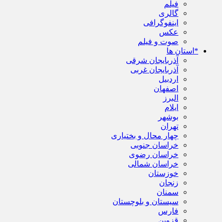
فیلم
گالری
اینفوگرافی
عکس
صوت و فیلم
*استان ها
آذربایجان شرقی
آذربایجان غربی
اردبیل
اصفهان
البرز
ایلام
بوشهر
تهران
چهار محال و بختیاری
خراسان جنوبی
خراسان رضوی
خراسان شمالی
خوزستان
زنجان
سمنان
سیستان و بلوچستان
فارس
قزوین