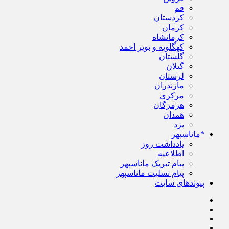
قم
کردستان
کرمان
کرمانشاه
کهگلویه و بویر احمد
گلستان
گیلان
لرستان
مازندران
مرکزی
هرمزگان
همدان
یزد
*ماناسپهر
یادداشت روز
اطلاعیه
پیام تبریک ماناسپهر
پیام تسلیت ماناسپهر
پیوندهای سایت