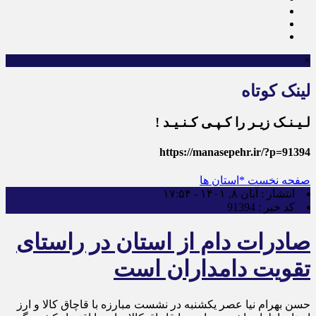
×
لینک کوتاه
لـیـنـک زیـر را کـپـی کـنـیـد !
https://manasepehr.ir/?p=91394
صفحه نخست
*استان ها
انتشار :
آبان ۸, ۱۴۰۱ - ۱۷:۵۴
کد خبر :
91394
صادرات دام از استان در راستای
تقویت دامداران است
حسن بهرام نیا عصر یکشنبه در نشست مبارزه با قاچاق کالا و ارز