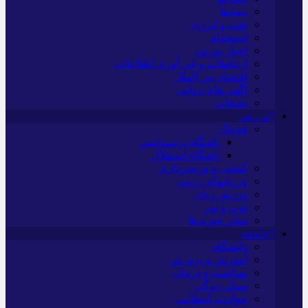
بیمه‌ها
نفت و انرژی
استخدام
اخبار بورس
ارتباطات و فن آوری اطلاعات
اقتصاد بین الملل
آگهی های دولتی
تبلیغات
*ورزش
فوتبال
باشگاه پرسپولیس
باشگاه استقلال
کشتی و وزنه‌برداری
ورزشهای رزمی
ورزش زنان
توپ و تور
سایر حوزه ها
*جامعه
دانشگاه
آموزش و پرورش
بهداشت و درمان
سبک زندگی
حوادث، انتظامی