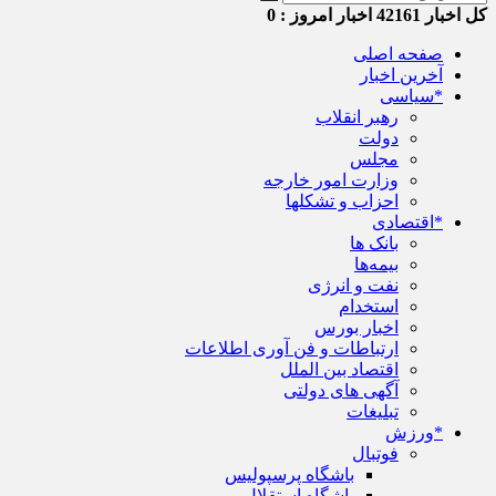
کل اخبار
42161
اخبار امروز :
0
صفحه اصلی
آخرین اخبار
*سیاسی
رهبر انقلاب
دولت
مجلس
وزارت امور خارجه
احزاب و تشکلها
*اقتصادی
بانک ها
بیمه‌ها
نفت و انرژی
استخدام
اخبار بورس
ارتباطات و فن آوری اطلاعات
اقتصاد بین الملل
آگهی های دولتی
تبلیغات
*ورزش
فوتبال
باشگاه پرسپولیس
باشگاه استقلال