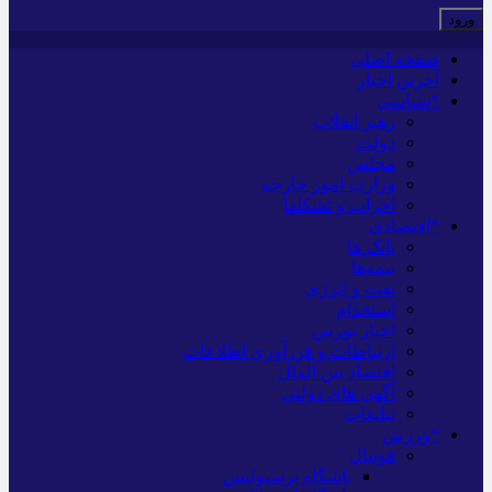
صفحه اصلی
آخرین اخبار
*سیاسی
رهبر انقلاب
دولت
مجلس
وزارت امور خارجه
احزاب و تشکلها
*اقتصادی
بانک ها
بیمه‌ها
نفت و انرژی
استخدام
اخبار بورس
ارتباطات و فن آوری اطلاعات
اقتصاد بین الملل
آگهی های دولتی
تبلیغات
*ورزش
فوتبال
باشگاه پرسپولیس