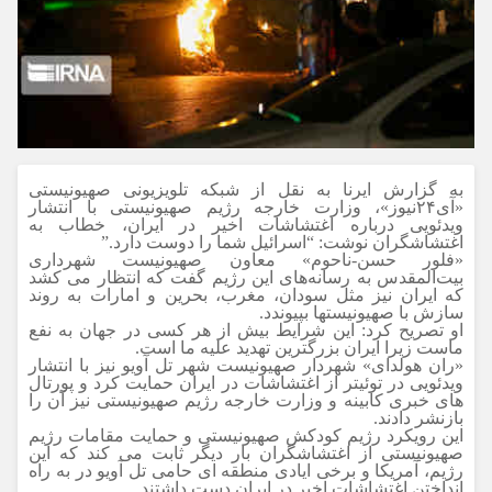
به گزارش ایرنا به نقل از شبکه تلویزیونی صهیونیستی
«آی۲۴نیوز»، وزارت خارجه رژیم صهیونیستی با انتشار
ویدئویی درباره اغتشاشات اخیر در ایران، خطاب به
اغتشاشگران نوشت: “اسرائیل شما را دوست دارد.”
«فلور حسن-ناحوم» معاون صهیونیست شهرداری
بیت‌المقدس به رسانه‌های این رژیم گفت که انتظار می کشد
که ایران نیز مثل سودان، مغرب، بحرین و امارات به روند
سازش با صهیونیستها بپیوندد.
او تصریح کرد: این شرایط بیش از هر کسی در جهان به نفع
ماست زیرا ایران بزرگترین تهدید علیه ما است.
«ران هولدای» شهردار صهیونیست شهر تل آویو نیز با انتشار
ویدئویی در توئیتر از اغتشاشات در ایران حمایت کرد و پورتال
های خبری کابینه و وزارت خارجه رژیم صهیونیستی نیز آن را
بازنشر دادند.
این رویکرد رژیم کودکش صهیونیستی و حمایت مقامات رژیم
صهیونیستی از اغتشاشگران بار دیگر ثابت می کند که این
رژیم، آمریکا و برخی ایادی منطقه ای حامی تل آویو در به راه
انداختن اغتشاشات اخیر در ایران دست داشتند.