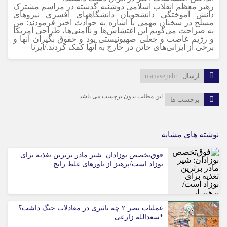
رهبر معظم انقلاب اسلامی دوشنبه گذشته در مراسم مشترک
دانش آموختگی دانشجویان دانشگاههای افسری نیروهای
مسلح در سخنان مهمی با اشاره به حوادث اخیر فرمودند: من
به صراحت می‌گویم این اغتشاش‌ها و ناامنی‌ها، طراحی آمریکا
و رژیم غاصب و جعلی صهیونیستی بود و حقوق بگیران آنها و
برخی از ایرانی‌های خائن در خارج به آنها کمک کردند./ایرنا
ارسال :
manasepehr
این مطلب بدون برچسب می باشد.
برچسب ها
نوشته های مشابه
فوق‌تخصص نوزادان: شیر مادر برترین تغذیه برای
نوزاد است/پرهیز از باورهای غلط رایج
عملیات نصر ۲ چه تاثیری در معادلات جنگ داشت؟
*سعدالله زارعی