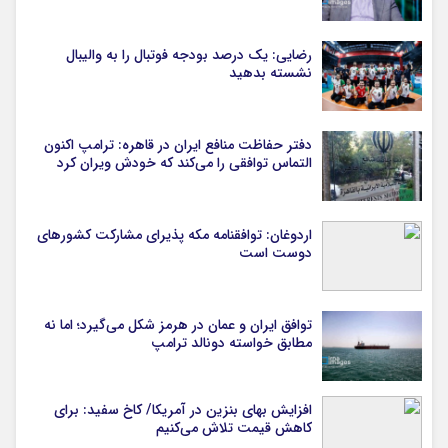
رضایی: یک درصد بودجه فوتبال را به والیبال
نشسته بدهید
دفتر حفاظت منافع ایران در قاهره: ترامپ اکنون
التماس توافقی را می‌کند که خودش ویران کرد
اردوغان: توافقنامه مکه پذیرای مشارکت کشورهای
دوست است
توافق ایران و عمان در هرمز شکل می‌گیرد؛ اما نه
مطابق خواسته دونالد ترامپ
افزایش بهای بنزین در آمریکا/ کاخ سفید: برای
کاهش قیمت تلاش می‌کنیم