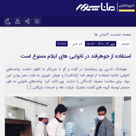
نام کاربری یا نشانی ایمیل
اینستاگرام
تلگرام
صفحه نخست
*استان ها
انتشار :
مهر ۱۴, ۱۴۰۱ - ۱۵:۰۹
کد خبر :
90781
سروش
ایتا
استفاده از جوهرقند در نانوایی های ایلام ممنوع است
رمز عبور
آپارات
هوشنگ نادری روز پنجشنبه در گفت و گو با خبرنگار ما اظهار داشت: واحدهای
نانوایی اجازه استفاده از جوهر قند (بلانکیت) و جوش شیرین به علت مضر بودن این
مرا به خاطر بسپار
مواد برای سلامت مصرف کنندگان را ندارند. وی تاکید کرد: واحدهای نانوایی به طور
مستمر توسط گروه های گشت مشترک شرکت غله و خدمات بازرگانی […]