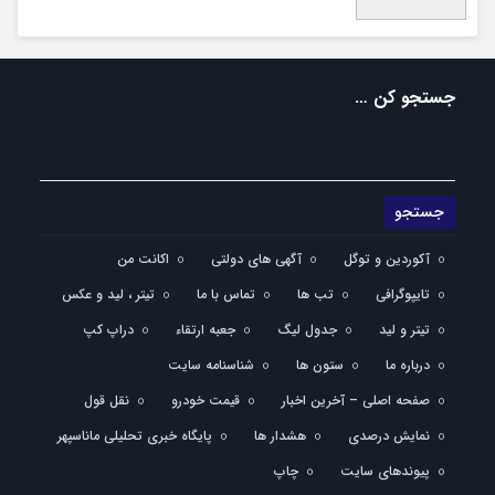
جستجو کن …
آکوردین و توگل
آگهی های دولتی
اکانت من
تایپوگرافی
تب ها
تماس با ما
تیتر ، لید و عکس
تیتر و لید
جدول لیگ
جعبه ارتقاء
دراپ کپ
درباره ما
ستون ها
شناسنامه سایت
صفحه اصلی – آخرین اخبار
قیمت خودرو
نقل قول
نمایش درصدی
هشدار ها
پایگاه خبری تحلیلی ماناسپهر
پیوندهای سایت
چاپ