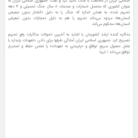
اسلامی ایران در مخالفت با جنگ تاکید کرد و گفت: جمهوری اسلامی ایران به
عنوان کشوری که متحمل خسارات و صدمات ۸ سال جنگ تحمیلی و ۴ دهه
تحریم شده، به همان اندازه که جنگ را به دلیل «کشتار بدون تبعیض
انسان‌ها» مردود می‌داند تحریم را هم به دلیل «مجازات بدون تبعیض
انسان‌ها» محکوم می‌کند.
مذاکره کننده ارشد کشورمان با اشاره به آخرین تحولات مذاکرات رفع تحریم
تصریح کرد: جمهوری اسلامی ایران آمادگی طرفها برای دادن «تعهدات پایدار» را
عامل حصول سریع توافق و «پایبندی به تعهدات» را ضامن حفظ و استمرار
توافق می‌داند./ ایرنا