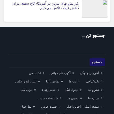
افزایش بهای بنزین در آمریکا/ کاخ سفید: برای
کاهش قیمت تلاش می‌کنیم
جستجو کن …
آکوردین و توگل
آگهی های دولتی
اکانت من
تایپوگرافی
تب ها
تماس با ما
تیتر ، لید و عکس
تیتر و لید
جدول لیگ
جعبه ارتقاء
دراپ کپ
درباره ما
ستون ها
شناسنامه سایت
صفحه اصلی – آخرین اخبار
قیمت خودرو
نقل قول