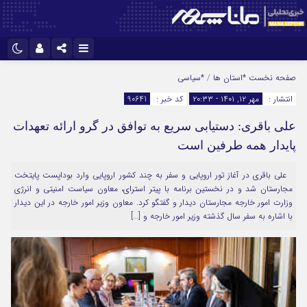
نام کاربری یا نشانی ایمیل
اینستاگرام
تلگرام
صفحه نخست
*استان ها
/
*سیاسی
انتشار :
مهر ۱۲, ۱۴۰۱ - ۲۰:۳۳
کد خبر :
90641
سروش
ایتا
علی باقری: دستیابی سریع به توافق در گرو ارائه تعهدات
رمز عبور
آپارات
پایدار همه طرفین است
علی باقری در آغاز تور اروپایی و سفر به چند کشور اروپایی وارد بوداپست پایتخت
مرا به خاطر بسپار
مجارستان شد و در نخستین برنامه با پیتر استرای، معاون سیاست امنیتی و انرژی
وزارت امور خارجه مجارستان دیدار و گفتگو کرد. معاون وزیر امور خارجه در این دیدار
با اشاره به سفر سال گذشته وزیر امور خارجه و […]