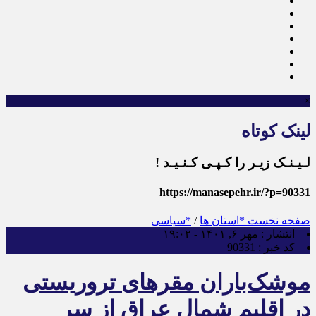
×
لینک کوتاه
لـیـنـک زیـر را کـپـی کـنـیـد !
https://manasepehr.ir/?p=90331
صفحه نخست
*استان ها
/
*سیاسی
انتشار :
مهر ۶, ۱۴۰۱ - ۱۹:۰۲
کد خبر :
90331
موشک‌باران مقرهای تروریستی
در اقلیم شمال عراق از سر