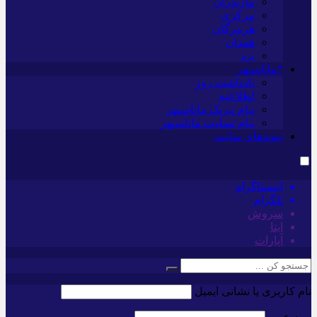
مازندران
مرکزی
هرمزگان
همدان
یزد
*ماناسپهر
یادداشت روز
اطلاعیه
پیام تبریک ماناسپهر
پیام تسلیت ماناسپهر
پیوندهای سایت
اینستاگرام
تلگرام
سروش
ایتا
آپارات
نام کاربری یا نشانی ایمیل