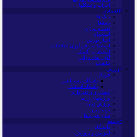
احزاب و تشکلها
*اقتصادی
بانک ها
بیمه‌ها
نفت و انرژی
استخدام
اخبار بورس
ارتباطات و فن آوری اطلاعات
اقتصاد بین الملل
آگهی های دولتی
تبلیغات
*ورزش
فوتبال
باشگاه پرسپولیس
باشگاه استقلال
کشتی و وزنه‌برداری
ورزشهای رزمی
ورزش زنان
توپ و تور
سایر حوزه ها
*جامعه
دانشگاه
آموزش و پرورش