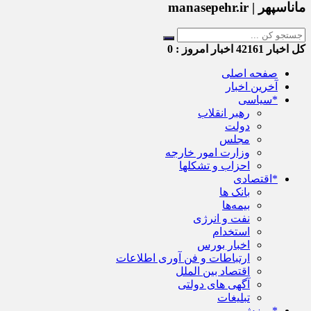
ماناسپهر | manasepehr.ir
کل اخبار
42161
اخبار امروز :
0
صفحه اصلی
آخرین اخبار
*سیاسی
رهبر انقلاب
دولت
مجلس
وزارت امور خارجه
احزاب و تشکلها
*اقتصادی
بانک ها
بیمه‌ها
نفت و انرژی
استخدام
اخبار بورس
ارتباطات و فن آوری اطلاعات
اقتصاد بین الملل
آگهی های دولتی
تبلیغات
*ورزش