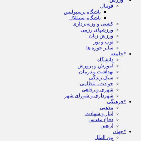
فوتبال
باشگاه پرسپولیس
باشگاه استقلال
کشتی و وزنه‌برداری
ورزشهای رزمی
ورزش زنان
توپ و تور
سایر حوزه ها
*جامعه
دانشگاه
آموزش و پرورش
بهداشت و درمان
سبک زندگی
حوادث، انتظامی
شهری و رفاهی
شهرداری و شورای شهر
*فرهنگی
مذهبی
ایثار و شهادت
دفاع مقدس
اربعین
*جهان
بین الملل