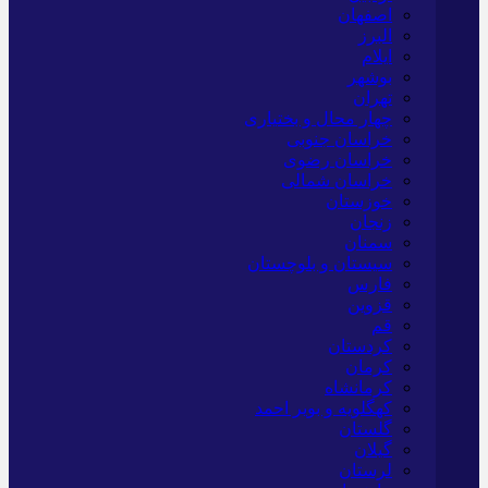
اصفهان
البرز
ایلام
بوشهر
تهران
چهار محال و بختیاری
خراسان جنوبی
خراسان رضوی
خراسان شمالی
خوزستان
زنجان
سمنان
سیستان و بلوچستان
فارس
قزوین
قم
کردستان
کرمان
کرمانشاه
کهگلویه و بویر احمد
گلستان
گیلان
لرستان