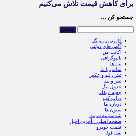
برای کاهش قیمت تلاش می‌کنیم
جستجو کن …
آکوردین و توگل
آگهی های دولتی
اکانت من
تایپوگرافی
تب ها
تماس با ما
تیتر ، لید و عکس
تیتر و لید
جدول لیگ
جعبه ارتقاء
دراپ کپ
درباره ما
ستون ها
شناسنامه سایت
صفحه اصلی – آخرین اخبار
قیمت خودرو
نقل قول