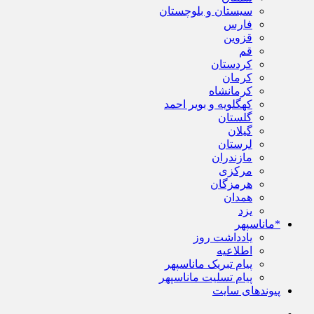
سیستان و بلوچستان
فارس
قزوین
قم
کردستان
کرمان
کرمانشاه
کهگلویه و بویر احمد
گلستان
گیلان
لرستان
مازندران
مرکزی
هرمزگان
همدان
یزد
*ماناسپهر
یادداشت روز
اطلاعیه
پیام تبریک ماناسپهر
پیام تسلیت ماناسپهر
پیوندهای سایت