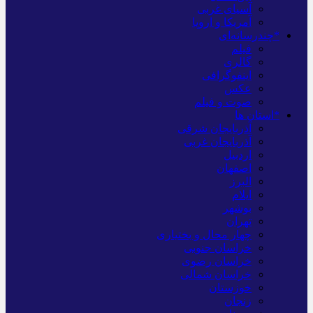
آسیای غربی
آمریکا و اروپا
*چندرسانه‌ای
فیلم
گالری
اینفوگرافی
عکس
صوت و فیلم
*استان ها
آذربایجان شرقی
آذربایجان غربی
اردبیل
اصفهان
البرز
ایلام
بوشهر
تهران
چهار محال و بختیاری
خراسان جنوبی
خراسان رضوی
خراسان شمالی
خوزستان
زنجان