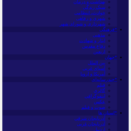
بهداشت و درمان
سبک زندگی
حوادث، انتظامی
شهری و رفاهی
شهرداری و شورای شهر
*فرهنگی
مذهبی
ایثار و شهادت
دفاع مقدس
اربعین
*جهان
بین الملل
آسیای غربی
آمریکا و اروپا
*چندرسانه‌ای
فیلم
گالری
اینفوگرافی
عکس
صوت و فیلم
*استان ها
آذربایجان شرقی
آذربایجان غربی
اردبیل