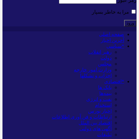
رمز عبور
مرا به خاطر بسپار
صفحه اصلی
آخرین اخبار
*سیاسی
رهبر انقلاب
دولت
مجلس
وزارت امور خارجه
احزاب و تشکلها
*اقتصادی
بانک ها
بیمه‌ها
نفت و انرژی
استخدام
اخبار بورس
ارتباطات و فن آوری اطلاعات
اقتصاد بین الملل
آگهی های دولتی
تبلیغات