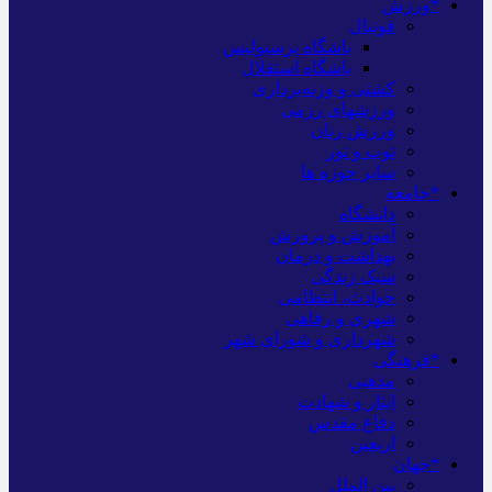
*ورزش
فوتبال
باشگاه پرسپولیس
باشگاه استقلال
کشتی و وزنه‌برداری
ورزشهای رزمی
ورزش زنان
توپ و تور
سایر حوزه ها
*جامعه
دانشگاه
آموزش و پرورش
بهداشت و درمان
سبک زندگی
حوادث، انتظامی
شهری و رفاهی
شهرداری و شورای شهر
*فرهنگی
مذهبی
ایثار و شهادت
دفاع مقدس
اربعین
*جهان
بین الملل