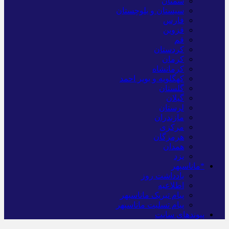
سمنان
سیستان و بلوچستان
فارس
قزوین
قم
کردستان
کرمان
کرمانشاه
کهگلویه و بویر احمد
گلستان
گیلان
لرستان
مازندران
مرکزی
هرمزگان
همدان
یزد
*ماناسپهر
یادداشت روز
اطلاعیه
پیام تبریک ماناسپهر
پیام تسلیت ماناسپهر
پیوندهای سایت