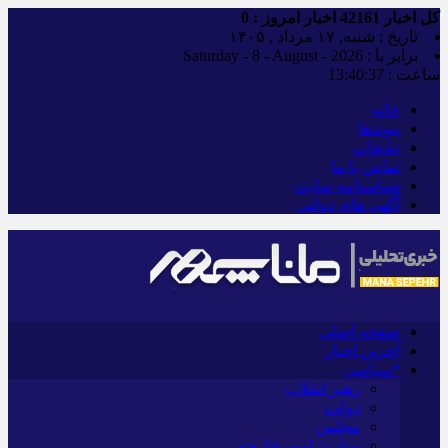
کل اخبار
42161
اخبار امروز :
0
تاریخ : شنبه, ۱۷ مرداد , ۱۴۰۵
برابر با : Saturday - 8 - August - 2026
ساعت :
13:40:38
خانه
پیوندها
تبلیغات
تماس با ما
شناسنامه سایت
آگهی های دولتی
صفحه اصلی
آخرین اخبار
*سیاسی
رهبر انقلاب
دولت
مجلس
وزارت امور خارجه