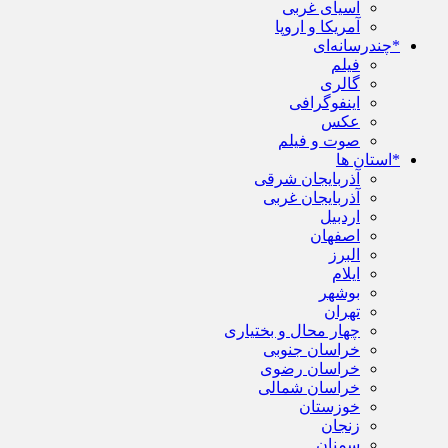
آسیای غربی
آمریکا و اروپا
*چندرسانه‌ای
فیلم
گالری
اینفوگرافی
عکس
صوت و فیلم
*استان ها
آذربایجان شرقی
آذربایجان غربی
اردبیل
اصفهان
البرز
ایلام
بوشهر
تهران
چهار محال و بختیاری
خراسان جنوبی
خراسان رضوی
خراسان شمالی
خوزستان
زنجان
سمنان