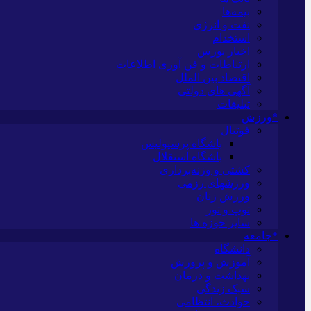
بیمه‌ها
نفت و انرژی
استخدام
اخبار بورس
ارتباطات و فن آوری اطلاعات
اقتصاد بین الملل
آگهی های دولتی
تبلیغات
*ورزش
فوتبال
باشگاه پرسپولیس
باشگاه استقلال
کشتی و وزنه‌برداری
ورزشهای رزمی
ورزش زنان
توپ و تور
سایر حوزه ها
*جامعه
دانشگاه
آموزش و پرورش
بهداشت و درمان
سبک زندگی
حوادث، انتظامی