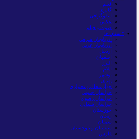
فیلم
گالری
اینفوگرافی
عکس
صوت و فیلم
*استان ها
آذربایجان شرقی
آذربایجان غربی
اردبیل
اصفهان
البرز
ایلام
بوشهر
تهران
چهار محال و بختیاری
خراسان جنوبی
خراسان رضوی
خراسان شمالی
خوزستان
زنجان
سمنان
سیستان و بلوچستان
فارس