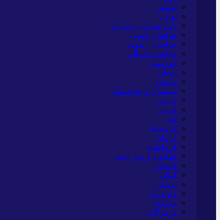
بوشهر
تهران
چهار محال و بختیاری
خراسان جنوبی
خراسان رضوی
خراسان شمالی
خوزستان
زنجان
سمنان
سیستان و بلوچستان
فارس
قزوین
قم
کردستان
کرمان
کرمانشاه
کهگلویه و بویر احمد
گلستان
گیلان
لرستان
مازندران
مرکزی
هرمزگان