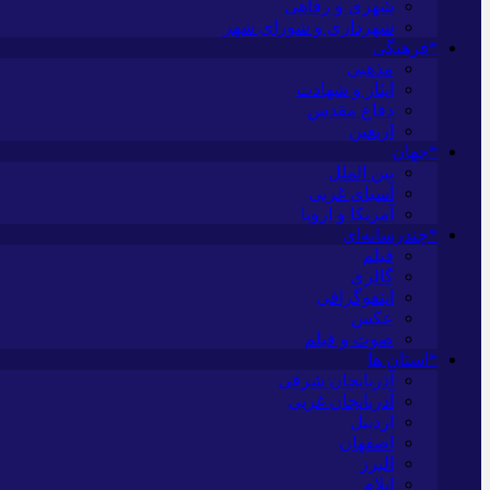
شهری و رفاهی
شهرداری و شورای شهر
*فرهنگی
مذهبی
ایثار و شهادت
دفاع مقدس
اربعین
*جهان
بین الملل
آسیای غربی
آمریکا و اروپا
*چندرسانه‌ای
فیلم
گالری
اینفوگرافی
عکس
صوت و فیلم
*استان ها
آذربایجان شرقی
آذربایجان غربی
اردبیل
اصفهان
البرز
ایلام