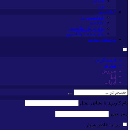
همدان
یزد
*ماناسپهر
یادداشت روز
اطلاعیه
پیام تبریک ماناسپهر
پیام تسلیت ماناسپهر
پیوندهای سایت
اینستاگرام
تلگرام
سروش
ایتا
آپارات
نام کاربری یا نشانی ایمیل
رمز عبور
مرا به خاطر بسپار