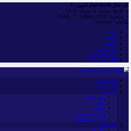
کل اخبار
42149
اخبار امروز :
4
تاریخ : جمعه, ۱۶ مرداد , ۱۴۰۵
برابر با : Friday - 7 - August - 2026
ساعت :
19:02:02
خانه
پیوندها
تبلیغات
تماس با ما
شناسنامه سایت
آگهی های دولتی
صفحه اصلی
آخرین اخبار
*سیاسی
رهبر انقلاب
دولت
مجلس
وزارت امور خارجه
احزاب و تشکلها
*اقتصادی
بانک ها