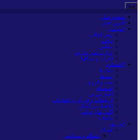
صفحه اصلی
آخرین اخبار
*سیاسی
رهبر انقلاب
دولت
مجلس
وزارت امور خارجه
احزاب و تشکلها
*اقتصادی
بانک ها
بیمه‌ها
نفت و انرژی
استخدام
اخبار بورس
ارتباطات و فن آوری اطلاعات
اقتصاد بین الملل
آگهی های دولتی
تبلیغات
*ورزش
فوتبال
باشگاه پرسپولیس