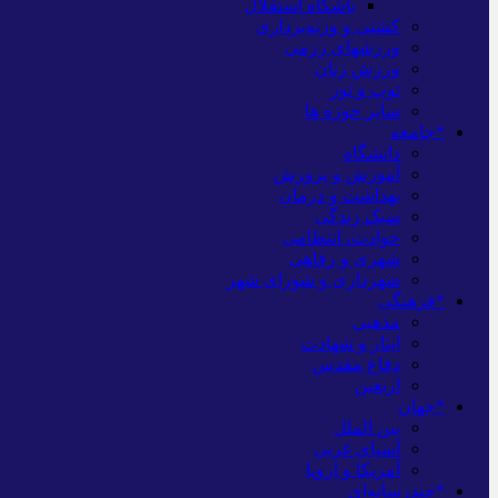
باشگاه استقلال
کشتی و وزنه‌برداری
ورزشهای رزمی
ورزش زنان
توپ و تور
سایر حوزه ها
*جامعه
دانشگاه
آموزش و پرورش
بهداشت و درمان
سبک زندگی
حوادث، انتظامی
شهری و رفاهی
شهرداری و شورای شهر
*فرهنگی
مذهبی
ایثار و شهادت
دفاع مقدس
اربعین
*جهان
بین الملل
آسیای غربی
آمریکا و اروپا
*چندرسانه‌ای