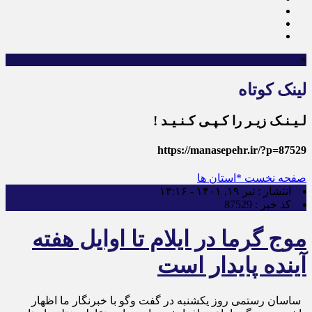
×
لینک کوتاه
لـیـنـک زیـر را کـپـی کـنـیـد !
https://manasepehr.ir/?p=87529
صفحه نخست
*استان ها
انتشار :
تیر ۱۹, ۱۴۰۱ - ۱۳:۱۶
کد خبر :
87529
موج گرما در ایلام تا اوایل هفته
آینده پایدار است
ساسان رستمی روز یکشنبه در گفت وگو با خبرنگار ما اظهار