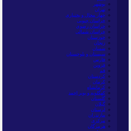
بوشهر
تهران
چهار محال و بختیاری
خراسان جنوبی
خراسان رضوی
خراسان شمالی
خوزستان
زنجان
سمنان
سیستان و بلوچستان
فارس
قزوین
قم
کردستان
کرمان
کرمانشاه
کهگلویه و بویر احمد
گلستان
گیلان
لرستان
مازندران
مرکزی
هرمزگان