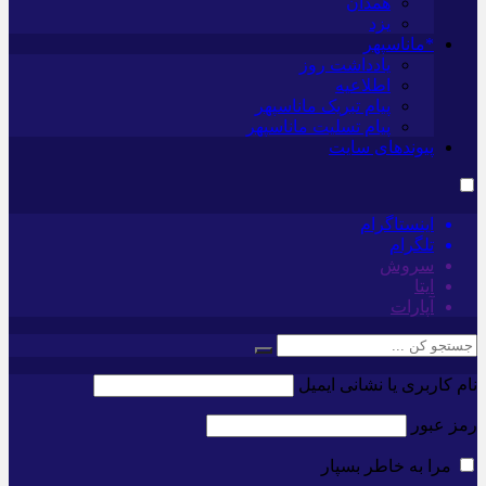
همدان
یزد
*ماناسپهر
یادداشت روز
اطلاعیه
پیام تبریک ماناسپهر
پیام تسلیت ماناسپهر
پیوندهای سایت
اینستاگرام
تلگرام
سروش
ایتا
آپارات
نام کاربری یا نشانی ایمیل
رمز عبور
مرا به خاطر بسپار