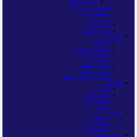
باشگاه استقلال
کشتی و وزنه‌برداری
ورزشهای رزمی
ورزش زنان
توپ و تور
سایر حوزه ها
*جامعه
دانشگاه
آموزش و پرورش
بهداشت و درمان
سبک زندگی
حوادث، انتظامی
شهری و رفاهی
شهرداری و شورای شهر
*فرهنگی
مذهبی
ایثار و شهادت
دفاع مقدس
اربعین
*جهان
بین الملل
آسیای غربی
آمریکا و اروپا
*چندرسانه‌ای