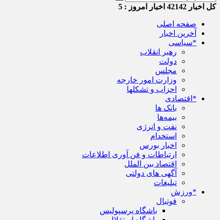
کل اخبار
42142
اخبار امروز :
5
صفحه اصلی
آخرین اخبار
*سیاسی
رهبر انقلاب
دولت
مجلس
وزارت امور خارجه
احزاب و تشکلها
*اقتصادی
بانک ها
بیمه‌ها
نفت و انرژی
استخدام
اخبار بورس
ارتباطات و فن آوری اطلاعات
اقتصاد بین الملل
آگهی های دولتی
تبلیغات
*ورزش
فوتبال
باشگاه پرسپولیس
باشگاه استقلال