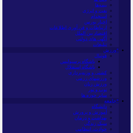
بیمه‌ها
نفت و انرژی
استخدام
اخبار بورس
ارتباطات و فن آوری اطلاعات
اقتصاد بین الملل
آگهی های دولتی
تبلیغات
*ورزش
فوتبال
باشگاه پرسپولیس
باشگاه استقلال
کشتی و وزنه‌برداری
ورزشهای رزمی
ورزش زنان
توپ و تور
سایر حوزه ها
*جامعه
دانشگاه
آموزش و پرورش
بهداشت و درمان
سبک زندگی
حوادث، انتظامی