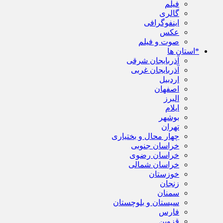
فیلم
گالری
اینفوگرافی
عکس
صوت و فیلم
*استان ها
آذربایجان شرقی
آذربایجان غربی
اردبیل
اصفهان
البرز
ایلام
بوشهر
تهران
چهار محال و بختیاری
خراسان جنوبی
خراسان رضوی
خراسان شمالی
خوزستان
زنجان
سمنان
سیستان و بلوچستان
فارس
قزوین