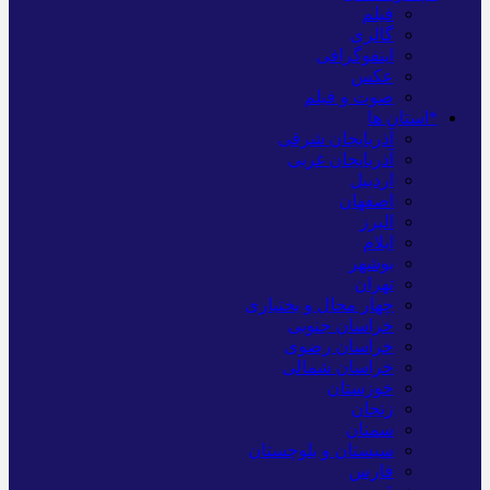
فیلم
گالری
اینفوگرافی
عکس
صوت و فیلم
*استان ها
آذربایجان شرقی
آذربایجان غربی
اردبیل
اصفهان
البرز
ایلام
بوشهر
تهران
چهار محال و بختیاری
خراسان جنوبی
خراسان رضوی
خراسان شمالی
خوزستان
زنجان
سمنان
سیستان و بلوچستان
فارس