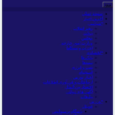
صفحه اصلی
آخرین اخبار
*سیاسی
رهبر انقلاب
دولت
مجلس
وزارت امور خارجه
احزاب و تشکلها
*اقتصادی
بانک ها
بیمه‌ها
نفت و انرژی
استخدام
اخبار بورس
ارتباطات و فن آوری اطلاعات
اقتصاد بین الملل
آگهی های دولتی
تبلیغات
*ورزش
فوتبال
باشگاه پرسپولیس