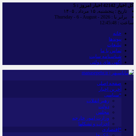
کل اخبار
42142
اخبار امروز :
5
تاریخ : پنجشنبه, ۱۵ مرداد , ۱۴۰۵
برابر با : Thursday - 6 - August - 2026
ساعت :
12:45:49
خانه
پیوندها
تبلیغات
تماس با ما
شناسنامه سایت
آگهی های دولتی
صفحه اصلی
آخرین اخبار
*سیاسی
رهبر انقلاب
دولت
مجلس
وزارت امور خارجه
احزاب و تشکلها
*اقتصادی
بانک ها