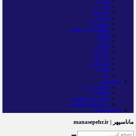
قزوین
قم
کردستان
کرمان
کرمانشاه
کهگلویه و بویر احمد
گلستان
گیلان
لرستان
مازندران
مرکزی
هرمزگان
همدان
یزد
*ماناسپهر
یادداشت روز
اطلاعیه
پیام تبریک ماناسپهر
پیام تسلیت ماناسپهر
پیوندهای سایت
ماناسپهر | manasepehr.ir