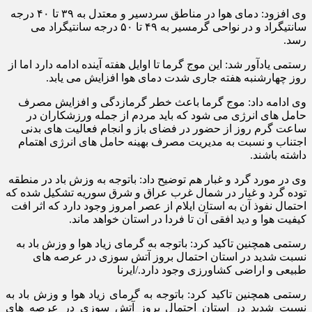
وی افزود: دمای هوا در مناطق سردسیر و معتدل به ۳۹ تا ۴۰ درجه
سانتیگراد و در نواحی گرمسیر به ۴۹ تا ۵۰ درجه سانتیگراد می
رسد.
رستمی یادآور شد: این موج گرما تا اوایل هفته آینده ادامه دارد اما از
روز چهارشنبه هفته جاری شدت دمای هوا افزایش می یابد.
وی ادامه داد: موج گرما باعث خطر گرمازدگی و افزایش مصرف
حامل های انرژی می شود که باید مردم از جمله ورزشکاران در
ساعت گرم روز از حضور در فضای باز و انجام فعالیت های بدنی
اجتناب و نسبت به مدیریت مصرف بهینه حامل های انرژی اهتمام
داشته باشند.
وی در مورد گرد و غبار هم توضیح داد: باتوجه به وزش باد در منطقه
توده گرد و غبار در شمال غرب عراق و شرق سوریه تشکیل شده که
احتمال نفوذ آن به استان ایلام از عصر امروز وجود دارد که اثر افت
کیفیت هوا و دید افقی آن تا فردا در استان خواهد ماند.
رستمی همچنین تاکید کرد: باتوجه به گرمای زیاد هوا و وزش باد به
نسبت شدید در استان احتمال بروز آتش سوزی در عرصه های
طبیعی و اراضی کشاورزی وجود دارد./ایرنا
رستمی همچنین تاکید کرد: باتوجه به گرمای زیاد هوا و وزش باد به
نسبت شدید در استان احتمال بروز آتش سوزی در عرصه های