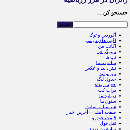
جستجو کن …
آکوردین و توگل
آگهی های دولتی
اکانت من
تایپوگرافی
تب ها
تماس با ما
تیتر ، لید و عکس
تیتر و لید
جدول لیگ
جعبه ارتقاء
دراپ کپ
درباره ما
ستون ها
شناسنامه سایت
صفحه اصلی – آخرین اخبار
قیمت خودرو
نقل قول
نمایش درصدی