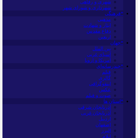
شهری و رفاهی
شهرداری و شورای شهر
*فرهنگی
مذهبی
ایثار و شهادت
دفاع مقدس
اربعین
*جهان
بین الملل
آسیای غربی
آمریکا و اروپا
*چندرسانه‌ای
فیلم
گالری
اینفوگرافی
عکس
صوت و فیلم
*استان ها
آذربایجان شرقی
آذربایجان غربی
اردبیل
اصفهان
البرز
ایلام