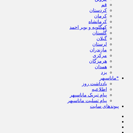
قم
کردستان
کرمان
کرمانشاه
کهگلویه و بویر احمد
گلستان
گیلان
لرستان
مازندران
مرکزی
هرمزگان
همدان
یزد
*ماناسپهر
یادداشت روز
اطلاعیه
پیام تبریک ماناسپهر
پیام تسلیت ماناسپهر
پیوندهای سایت