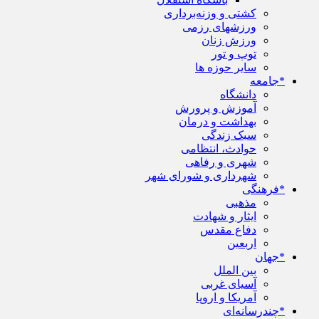
کشتی و وزنه‌برداری
ورزشهای رزمی
ورزش زنان
توپ و تور
سایر حوزه ها
*جامعه
دانشگاه
آموزش و پرورش
بهداشت و درمان
سبک زندگی
حوادث، انتظامی
شهری و رفاهی
شهرداری و شورای شهر
*فرهنگی
مذهبی
ایثار و شهادت
دفاع مقدس
اربعین
*جهان
بین الملل
آسیای غربی
آمریکا و اروپا
*چندرسانه‌ای