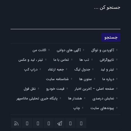
جستجو کن …
آکوردین و توگل
آگهی های دولتی
اکانت من
تایپوگرافی
تب ها
تماس با ما
تیتر ، لید و عکس
تیتر و لید
جدول لیگ
جعبه ارتقاء
دراپ کپ
درباره ما
ستون ها
شناسنامه سایت
صفحه اصلی – آخرین اخبار
قیمت خودرو
نقل قول
نمایش درصدی
هشدار ها
پایگاه خبری تحلیلی ماناسپهر
پیوندهای سایت
چاپ