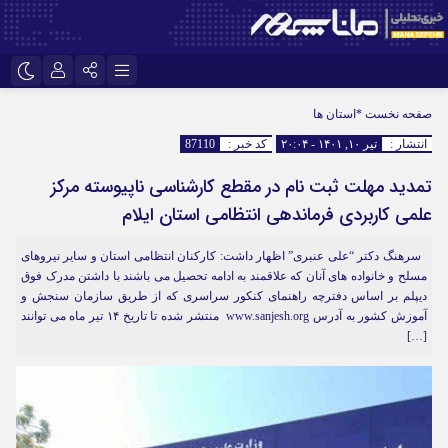
اینستاگرام
نام کاربری یا نشانی ایمیل
تلگرام
صفحه نخست
*استان ها
انتشار :
تیر ۱۰, ۱۴۰۱ - ۲۰:۰۴
کد خبر :
87110
سروش
ایتا
تمدید مهلت ثبت نام در مقطع کارشناسی ناپیوسته مرکز
رمز عبور
آپارات
علمی کاربردی فرماندهی انتظامی استان ایلام
سرهنگ دکتر “علی عنبری” اظهار داشت: کارکنان انتظامی استان و سایر نیروهای
مرا به خاطر بسپار
مسلح و خانواده های آنان که علاقمند به ادامه تحصیل می باشند با داشتن مدرک فوق
دیپلم بر اساس دفترچه راهنمای کنکور سراسری که از طریق سازمان سنجش و
آموزش کشور به آدرس www.sanjesh.org منتشر شده تا تاریخ ۱۴ تیر ماه می توانند
[…]