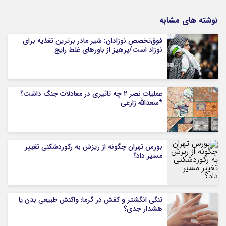
نوشته های مشابه
فوق‌تخصص نوزادان: شیر مادر برترین تغذیه برای
نوزاد است/پرهیز از باورهای غلط رایج
عملیات نصر ۲ چه تاثیری در معادلات جنگ داشت؟
*سعدالله زارعی
بورس تهران چگونه از ریزش به رکوردشکنی تغییر
مسیر داد؟
تنگی انگشتر و کفش در گرما؛ واکنش طبیعی بدن یا
هشدار جدی؟