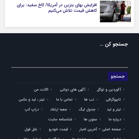
افزایش بهای بنزین در آمریکا/ کاخ سفید: برای
کاهش قیمت تلاش می‌کنیم
جستجو کن …
آکوردین و توگل
آگهی های دولتی
اکانت من
تایپوگرافی
تب ها
تماس با ما
تیتر ، لید و عکس
تیتر و لید
جدول لیگ
جعبه ارتقاء
دراپ کپ
درباره ما
ستون ها
شناسنامه سایت
صفحه اصلی – آخرین اخبار
قیمت خودرو
نقل قول