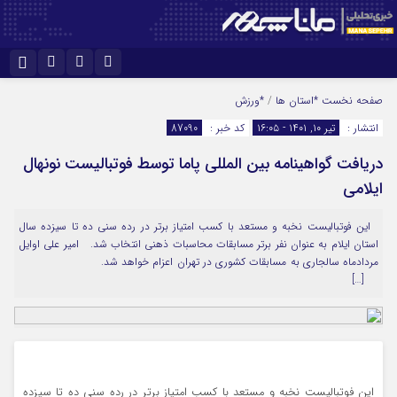
نام کاربری یا نشانی ایمیل
اینستاگرام
تلگرام
صفحه نخست
*استان ها
/
*ورزش
انتشار :
تیر ۱۰, ۱۴۰۱ - ۱۶:۰۵
کد خبر :
87090
سروش
ایتا
دریافت گواهینامه بین المللی پاما توسط فوتبالیست نونهال
رمز عبور
آپارات
ایلامی
این فوتبالیست نخبه و مستعد با کسب امتیاز برتر در رده سنی ده تا سیزده سال
مرا به خاطر بسپار
استان ایلام به عنوان نفر برتر مسابقات محاسبات ذهنی انتخاب شد. امیر علی اوایل
مردادماه سالجاری به مسابقات کشوری در تهران اعزام خواهد شد.
[…]
این فوتبالیست نخبه و مستعد با کسب امتیاز برتر در رده سنی ده تا سیزده