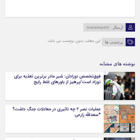
manasepehr
ارسال :
این مطلب بدون برچسب می باشد.
برچسب ها
نوشته های مشابه
فوق‌تخصص نوزادان: شیر مادر برترین تغذیه برای
نوزاد است/پرهیز از باورهای غلط رایج
عملیات نصر ۲ چه تاثیری در معادلات جنگ داشت؟
*سعدالله زارعی