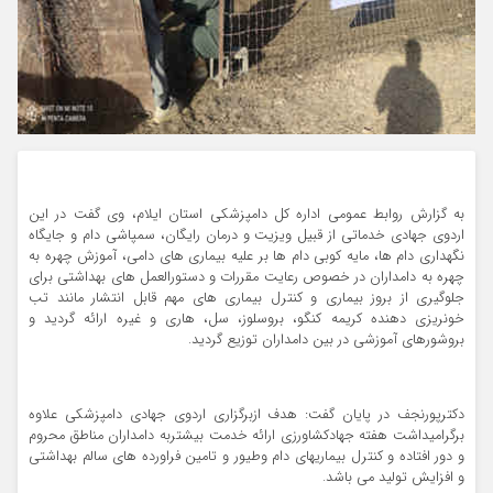
به گزارش روابط عمومی اداره کل دامپزشکی استان ایلام، وی گفت در این
اردوی جهادی خدماتی از قبیل ویزیت و درمان رایگان، سمپاشی دام و جایگاه
نگهداری دام ها، مایه کوبی دام ها بر علیه بیماری های دامی، آموزش چهره به
چهره به دامداران در خصوص رعایت مقررات و دستورالعمل های بهداشتی برای
جلوگیری از بروز بیماری و کنترل بیماری های مهم قابل انتشار مانند تب
خونریزی دهنده کریمه کنگو، بروسلوز، سل، هاری و غیره ارائه گردید و
بروشورهای آموزشی در بین دامداران توزیع گردید.
دکترپورنجف در پایان گفت: هدف ازبرگزاری اردوی جهادی دامپزشکی علاوه
برگرامیداشت هفته جهادکشاورزی ارائه خدمت بیشتربه دامداران مناطق محروم
و دور افتاده و کنترل بیماریهای دام وطیور و تامین فراورده های سالم بهداشتی
و افزایش تولید می باشد.