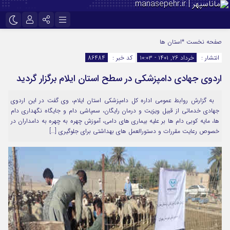
نام کاربری یا نشانی ایمیل
اینستاگرام
تلگرام
صفحه نخست
*استان ها
انتشار :
خرداد ۲۶, ۱۴۰۱ - ۱۰:۰۳
کد خبر :
86484
سروش
ایتا
اردوی جهادی دامپزشکی در سطح استان ایلام برگزار گردید
رمز عبور
آپارات
به گزارش روابط عمومی اداره کل دامپزشکی استان ایلام، وی گفت در این اردوی
جهادی خدماتی از قبیل ویزیت و درمان رایگان، سمپاشی دام و جایگاه نگهداری دام
مرا به خاطر بسپار
ها، مایه کوبی دام ها بر علیه بیماری های دامی، آموزش چهره به چهره به دامداران در
خصوص رعایت مقررات و دستورالعمل های بهداشتی برای جلوگیری […]