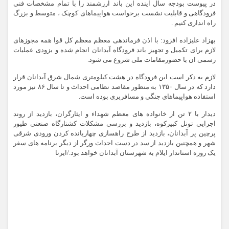
در پیوست بودجه سال آینده این باند ارزشمند را با تمام مشخصات فنی
فرودگاهی‌ و قابلیت نشست برخواست هواپیماهای کوچک ، متوسط و بزرگ
راه اندازی کنیم .
بهزاد علیزاده افزود: با اذن فرماندهی معظم معظم کل قوا همه مجوزهای
لازم برای تکمیل و تجهیز باند فرودگاه آبدانان انجام شده و بزودی عملیات
رسمی ان با حضورمقامات ملی شروع می شود.
لازم به ذکر است این فرودگاه در هشت کیلومتری شمال شرق آبدانان قرار
دارد که در سال ۱۳۵۰ به منظور مقاصد نظامی احداث و تا سال ۸۶ نیز مورد
استفاده هواپیماهای جنگی و مسافربری بوده است.
دیدار با ۲ تن از خانواده های معظم شهداء و ایثارگران، بازدید از روند
اجرایی تونل کبیرکوه، بازدید و بررسی مشکلات کشتارگاه صنعتی طیور
پرچین پر آبدانان، بازدید از طرح راهسازی چهاربانده کردن ورودی شرقی
شهر و همچنین بازدید از سد در دست احداث ورگر از دیگر برنامه های سفر
یک روزه استاندار ایلام به شهرستان آبدانان خواهد بود./ایرنا