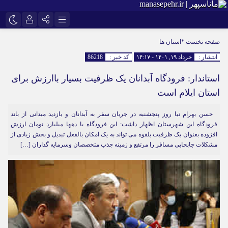
نام کاربری یا نشانی ایمیل
اینستاگرام
تلگرام
صفحه نخست
*استان ها
انتشار :
خرداد ۱۹, ۱۴۰۱ - ۱۴:۱۷
کد خبر :
86218
سروش
ایتا
استاندار: فرودگاه آبدانان یک ظرفیت بسیار باارزش برای
رمز عبور
آپارات
استان ایلام است
حسن بهرام نیا روز پنجشنبه در جریان سفر به آبدانان و بازدید میدانی از باند
مرا به خاطر بسپار
فرودگاه این شهرستان اظهار داشت: این فرودگاه با دهها میلیارد تومان ارزش
افزوده بعنوان یک ظرفیت بلقوه می تواند به یک امکان بالفعل تبدیل و بخش زیادی از
مشکلات جابجایی مسافر را مرتفع و زمینه جذب متخصصان وسرمایه گذاران […]