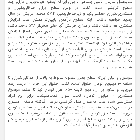
مدیرعامل سازمان تأمین‌اجتماعی با بیان این‌که ابلاغیه هیات‌وزیران دارای چند
سطح افزایشی است، گفت: در اولین سطح، برای حداقلی‌بگیران و
مستمری‌بگیران حداقلی‌بگیر و زیرحداقلی‌بگیر، ۵۷.۴ درصد افزایش در سال
جدید خواهیم داشت. البته سطوح درآمدی پایین‌تر ممکن است افزایش
بیشتری هم داشته باشند و میزان افزایش آنها حتی بیش‌از ۵۷.۴ درصد باشد،
زیرا در مصوبه دولت قید شده است که حداقل مستمری پس از اعمال افزایش
سالانه نباید از عدد پنج میلیون و ۵۸۰ هزار تومان کمتر باشد. به این ترتیب هر
چه‌قدر دریافتی فرد بازنشسته کمتر باشد، میزان افزایش بیشتر خواهد بود و
ممکن است افزایش در برخی افراد، بیش از این میزان باشد. مبالغ عائله‌مندی
و حق اولاد هم به این مبلغ افزوده خواهد شد و برآورد ما این است که حقوق
یک بازنشسته حداقلی‌بگیر با دو فرزند در سال جاری به حدود ۶ میلیون و ۲۰۰
هزار تومان می‌رسد.
موسوی با بیان این‌که سطح بعدی مصوبه مربوط به بالاتر از حداقلی‌بگیران تا
سقف ۱۰ میلیون تومان حقوق است، گفت: حقوق این افراد ۱۰ درصد رشد
می‌یابد و علاوه بر آن، مبلغ ثابت ۶۵۰ هزار تومان نیز تا سقف مجموع
مستمری ۱۰ میلیون تومان، تحت عنوان کمک‌معیشت برای این افراد
پیش‌بینی شده است. به عنوان مثال اگر کسی در سال گذشته ماهانه ۹ میلیون
دریافت می‌کرده، با ۱۰ درصد افزایش، حقوقش به ۹ میلیون و ۹۰۰ هزار تومان
می‌رسد و ۱۰۰ هزار تومان دیگر هم به حقوق او اضافه می‌شود تا ۱۰ میلیون
تومان را پر کند. برای سطح آخر و حقوق‌بگیران بالاتر از ۱۰ میلیون تومان هم
افزایش ۱۰ درصدی در نظر گرفته ‌شده است.