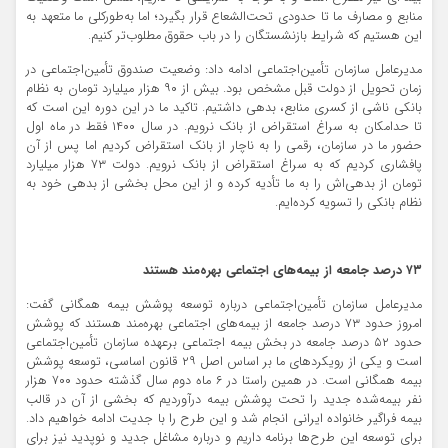
منابع و مصارف ما تا حدودی تحت‌الشعاع قرار بگیرد؛ اما به‌طورکلی ما متعهد به
این هستیم که شرایط بازنشستگان را در باب حقوق مطلوب‌تر کنیم.
مدیرعامل سازمان تأمین‌اجتماعی ادامه داد: وضعیت صندوق تأمین‌اجتماعی در
زمان تحویل از دولت قبل مشخص بود. بیش از ۹۰ هزار میلیارد تومان به نظام
بانکی ناشی از کسری منابع، بدهی داشتیم. تاکید ما در این دوره این است که
تا حدامکان به سراغ استقراض از بانک نرویم. در سال ۱۴۰۰ فقط در ماه اول
حضور ما در سازمان، رقمی را به ناچار از بانک استقراض کردیم اما پس از آن
پافشاری کردیم که به سراغ استقراض از بانک نرویم. دولت ۷۳ هزار میلیارد
تومان از بدهی‌اش را به ما تأدیه کرده و از این محل بخشی از بدهی خود به
نظام بانکی را تسویه کرده‌ایم.
۷۳ درصد جامعه از بیمه‌های اجتماعی بهره‌مند هستند
مدیرعامل سازمان تأمین‌اجتماعی درباره توسعه پوشش بیمه همگانی گفت:
امروز حدود ۷۳ درصد جامعه از بیمه‌های اجتماعی بهره‌مند هستند که پوشش
حدود ۵۲ درصد جامعه در بخش بیمه اجتماعی برعهده سازمان تأمین‌اجتماعی
است و یکی از رویکردهای ما بر اساس اصل ۲۹ قانون اساسی، توسعه پوشش
بیمه همگانی است. در همین راستا در ۶ ماه دوم سال گذشته حدود ۷۰۰ هزار
نفر بیمه‌شده جدید را تحت پوشش بیمه درآوردیم که بخشی از آن در قالب
بیمه فراگیر خانواده ایرانی انجام شد و این طرح را با جدیت ادامه خواهیم داد.
برای توسعه این طرح‌ها برنامه داریم و درباره مشاغل جدید و نوپدید نیز برای