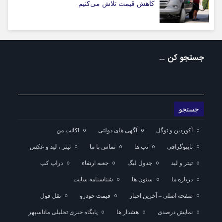
کاهش قیمت تلاش می‌کنیم
جستجو کن …
آکوردین و توگل
آگهی های دولتی
اکانت من
تایپوگرافی
تب ها
تماس با ما
تیتر ، لید و عکس
تیتر و لید
جدول لیگ
جعبه ارتقاء
دراپ کپ
درباره ما
ستون ها
شناسنامه سایت
صفحه اصلی – آخرین اخبار
قیمت خودرو
نقل قول
نمایش درصدی
هشدار ها
پایگاه خبری تحلیلی ماناسپهر