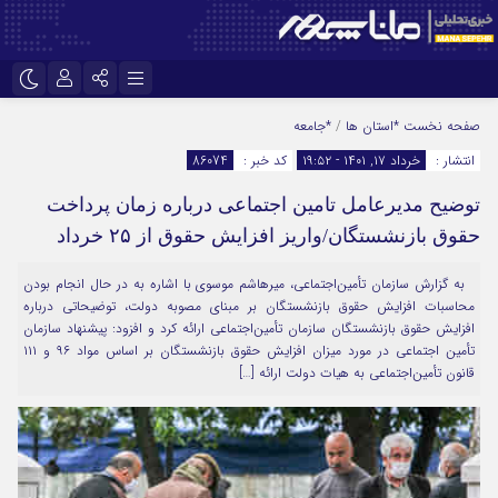
نام کاربری یا نشانی ایمیل
اینستاگرام
تلگرام
صفحه نخست
*استان ها
/
*جامعه
انتشار :
خرداد ۱۷, ۱۴۰۱ - ۱۹:۵۲
کد خبر :
86074
سروش
ایتا
توضیح مدیرعامل تامین اجتماعی درباره زمان پرداخت
رمز عبور
آپارات
حقوق بازنشستگان/واریز افزایش حقوق از ۲۵ خرداد
به گزارش سازمان تأمین‌اجتماعی، میرهاشم موسوی با اشاره به در حال انجام بودن
مرا به خاطر بسپار
محاسبات افزایش حقوق بازنشستگان بر مبنای مصوبه دولت، توضیحاتی درباره
افزایش حقوق بازنشستگان سازمان تأمین‌اجتماعی ارائه کرد و افزود: پیشنهاد سازمان
تأمین اجتماعی در مورد میزان افزایش حقوق بازنشستگان بر اساس مواد ۹۶ و ۱۱۱
قانون تأمین‌اجتماعی به هیات دولت ارائه […]