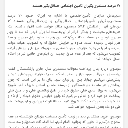
۷۰ درصد مستمری‌بگیران تامین اجتماعی حداقل‌بگیر هستند
مدیرعامل سازمان تأمین‌اجتماعی با اشاره به این‌که حدود ۷۰ درصد
مستمری‌بگیران تأمین‌اجتماعی حداقلی‌بگیر و زیرحداقلی‌بگیر هستند که
دریافتی آنها از افزایش ۵۷.۴ درصدی، متاثر خواهد شد، اظهار داشت: البته
هزینه‌های معیشت و زندگی فراتر از این‌هاست اما برای فردی که سه تا چهار
میلیون تومان در اسفند ۱۴۰۰ می‌گرفته، این رقم به حدود پنج میلیون و ۹۰۰
هزار تومان رسیده است. علاوه بر افزایش حقوق که به تصویب هیات دولت
رسیده و اجرا می‌شود افزایش حق‌عائله‌مندی و حق‌اولاد نیز طی روزهای آینده
تصویب می‌شود که بعد از اعلام مبالغ جدید، آن آیتم‌های جانبی نیز در احکام
اعمال خواهد شد.
موسوی درباره زمان پرداخت معوقات مستمری سال جاری بازنشستگان گفت:
پیاده‌سازی نرم‌افزار مورد نیاز و صدور احکام جدید، فرایند پیچیده‌ای دارد و
پیش‌بینی می‌کنیم چهارتا پنج روز زمان ببرد. بنای ما بر این است که چون
پرداختی هر ماه به بازنشستگان از بیستم ماه بر اساس حروف الفبا شروع
می‌شود، به روال عادی قبلی حقوق خرداد را طبق زمانبندی قبلی و با مبلغ قبلی
پرداخت خواهیم کرد و تلاش می‌کنیم که واریز افزایش حقوق خرداد را از ۲۵ و
۲۶ خرداد به صورت جداگانه شروع کنیم. مابه‌التفاوت فروردین و اردیبهشت هم
طی دو ماه بعدی تسویه خواهد شد.
موسوی افزود: معتقدیم باید در زمینه تأمین معیشت عزیزان بازنشسته در همه
سطوح درآمدی تا جایی که بتوانیم اقدام کنیم، اما اقتضائات صندوق و محاسبات
بیمه‌ای نیز مطرح است و با توجه به شرایطی که داریم، ممکن است وضعیت