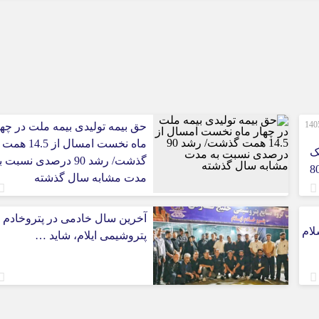
صورت‌های مالی 3 ماهه نخست 1405
حق بیمه تولیدی بیمه ملت در چها
ماه نخست امسال از 14.5 همت
ک
گذشت/ رشد 90 درصدی نسبت 
 ایران/ درآمد عملیاتی 80
مدت مشابه سال گذشته
آخرین سال خادمی در پتروخادم
لام
پتروشیمی ایلام، شاید …