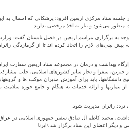
ر جلسه ستاد مرکزی اربعین افزود: پزشکانی که امسال به ای
منظور می‌شود و نیاز به اخذ مرخصی ندارند.
وجه به برگزاری مراسم اربعین در فصل تابستان گفت: وزارت
پیش بینی‌های لازم را اتخاذ کرده اند تا از گرمازدگی زائرا
رگاه بهداشت و درمان در مجموعه ستاد اربعین سفارت ایران
از خیرین، سفرا و تجار سایر کشورهای اسلامی، جلب مشارک
*چندرسانه‌ای
*استان ها
دانشگاهها، باید برای آموزش مدیران موکب ها و گروههای
فیلم
آذربایجان شر
ز بیماریها و ارائه خدمات به هنگام و جامع حوزه سلامت ب
گالری
آذربایجان غرب
اینفوگرافی
اردبیل
، تردد زائران مدیریت شود.
عکس
اصفهان
صوت و فیلم
البرز
هداشت‌، محمد کاظم آل صادق سفیر جمهوری اسلامی در عراق،
 دیگر اعضای این ستاد برگزار شد./ایرنا
ایلام