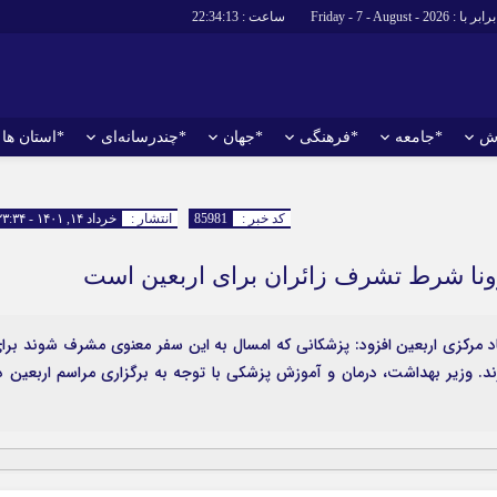
برابر با : Friday - 7 - August - 2026
ساعت :
22:34:13
ش
*جامعه
*فرهنگی
*جهان
*چندرسانه‌ای
*استان ها
*سیاسی
*اقتصادی
رهبر انقلاب
بانک ها
کد خبر :
85981
انتشار :
خرداد ۱۴, ۱۴۰۱ - ۲۳:۳۴
دولت
بیمه‌ها
مجلس
نفت و انرژی
وزارت امور خارجه
استخدام
د مرکزی اربعین افزود: پزشکانی که امسال به این سفر معنوی مشرف شوند برا
احزاب و تشکلها
اخبار بورس
ند. وزیر بهداشت، درمان و آموزش پزشکی با توجه به برگزاری مراسم اربعین د
ارتباطات و فن
اقتصاد بین الم
آگهی های دولت
تبلیغات