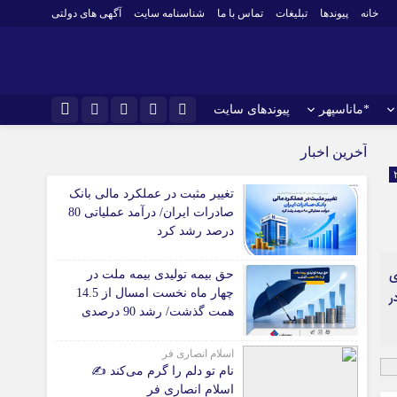
خانه
پیوندها
تبلیغات
تماس با ما
شناسنامه سایت
آگهی های دولتی
*ماناسپهر
پیوندهای سایت
نام کاربری یا نشانی ایمیل
اینستاگرام
*ورزش
آخرین اخبار
فوتبال
تلگرام
تغییر مثبت در عملکرد مالی بانک
باشگاه پرسپولیس
رمز عبور
صادرات ایران/ درآمد عملیاتی 80
سروش
باشگاه استقلال
درصد رشد کرد
ایتا
کشتی و وزنه‌برداری
ی
حق بیمه تولیدی بیمه ملت در
ورزشهای رزمی
مرا به خاطر بسپار
آپارات
چهار ماه نخست امسال از 14.5
ر
 آوری اطلاعات
ورزش زنان
همت گذشت/ رشد 90 درصدی
لل
توپ و تور
نسبت به مدت مشابه سال
گذشته
ی
سایر حوزه ها
اسلام انصاری فر
نام تو دلم را گرم می‌کند ✍️
اسلام انصاری فر
*جامعه