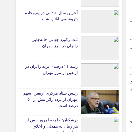
دانشگاه
آخرین سال خادمی در پتروخادم
ن
آموزش و پرورش
پتروشیمی ایلام، شاید …
بهداشت و درمان
سبک زندگی
ثبت رکورد جهانی جابه‌جایی
حوادث، انتظامی
ن
زائران در مرز مهران
شهری و رفاهی
شهرداری و شورای شهر
رشد ۲۴ درصدی تردد زائران در
ت
اربعین از مرز مهران
*ماناسپهر
قی
یادداشت روز
ه
رئیس ستاد مرکزی اربعین: سهم
ی
اطلاعیه
مهران از تردد زائر بیش از ۵۰
پیام تبریک ماناسپهر
درصد است
پیام تسلیت ماناسپهر
پزشکیان: جامعه امروز بیش از
پیوندهای سایت
هر زمان به همدلی و اخلاق