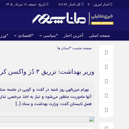
اخبار امروز :
کل اخبار
تاریخ : جمعه, ۱۶ مرداد , ۱۴۰۵
42144
0
صفحه اصلی
آخرین اخبار
*سیاسی
*اقتصادی
*ورز
صفحه اصلی
آخرین اخبار
صفحه نخست
*استان ها
وزیر بهداشت: تزریق ۳ دُز واکسن کرونا شرط تشرف زائران برای اربعین است
بهرام عین‌الهی روز شنبه در گفت و گویی در جلسه ستا
آنها ماموریت منظور می‌شود و نیاز به اخذ مرخصی ندار
فصل تابستان گفت: وزارت بهداشت و ستاد […]