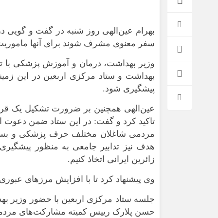
بهرام عین‌الهی روز شنبه در گفت و گویی د
سفر معنوی مشرف شوند برای آنها ماموریت 
وزیر بهداشت، درمان و آموزش پزشکی با ت
بهداشت و ستاد مرکزی اربعین در این زمینه 
پیشگیری شود.
عین‌الهی همچنین بر ضرورت تشکیل یک قرا
تاکید کرد و گفت: در این ستاد ضمن دعوت 
*فرهنگی
*جهان
مردمی شاغلان مختلف حرف پزشکی و بسیج 
مذهبی
بین الملل
هدف نیز تدابیر جامعی به منظور پیشگیری ا
ایثار و شهادت
آسیای غربی
زائرین ایرانی اتخاذ کنیم.
دفاع مقدس
آمریکا و اروپا
وی پیشنهاد کرد تا با افزایش مرزهای عبوری
اربعین
جلسه ستاد مرکزی اربعین با حضور وزیر ب
حسن پلارک رییس کمیته مشارکت‌های مردمی و