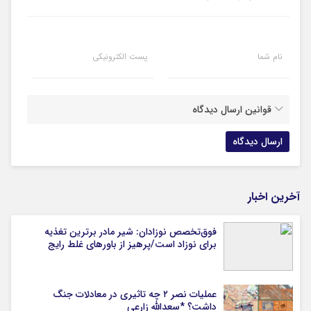
نام شما
پست الکترونیکی
قوانین ارسال دیدگاه
آخرین اخبار
فوق‌تخصص نوزادان: شیر مادر برترین تغذیه
برای نوزاد است/پرهیز از باورهای غلط رایج
عملیات نصر ۲ چه تاثیری در معادلات جنگ
داشت؟ *سعدالله زارعی