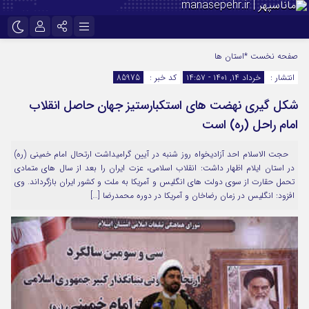
نام کاربری یا نشانی ایمیل
اینستاگرام
تلگرام
صفحه نخست
*استان ها
انتشار :
خرداد ۱۴, ۱۴۰۱ - ۱۴:۵۷
کد خبر :
85975
سروش
ایتا
شکل گیری نهضت های استکبارستیز جهان حاصل انقلاب
رمز عبور
آپارات
امام راحل (ره) است
حجت الاسلام احد آزادیخواه روز شنبه در آیین گرامیداشت ارتحال امام خمینی (ره)
مرا به خاطر بسپار
در استان ایلام اظهار داشت: انقلاب اسلامی، عزت ایران را بعد از سال های متمادی
تحمل حقارت از سوی دولت های انگلیس و آمریکا به ملت و کشور ایران بازگرداند. وی
افزود: انگلیس در زمان رضاخان و آمریکا در دوره محمدرضا […]