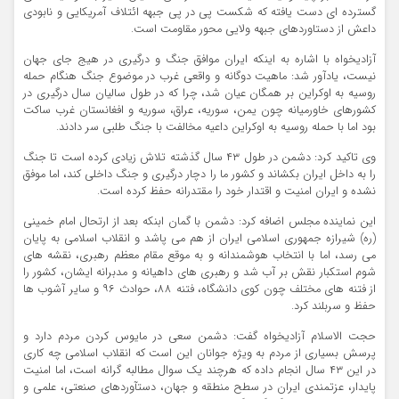
گسترده ای دست یافته که شکست پی در پی جبهه ائتلاف آمریکایی و نابودی
داعش از دستاوردهای جبهه ولایی محور مقاومت است.
آزادیخواه با اشاره به اینکه ایران موافق جنگ و درگیری در هیج جای جهان
نیست، یادآور شد: ماهیت دوگانه و واقعی غرب در موضوع جنگ هنگام حمله
روسیه به اوکراین بر همگان عیان شد، چرا که در طول سالیان سال درگیری در
کشورهای خاورمیانه چون یمن، سوریه، عراق، سوریه و افغانستان غرب ساکت
بود اما با حمله روسیه به اوکراین داعیه مخالفت با جنگ طلبی سر دادند.
وی تاکید کرد: دشمن در طول ۴۳ سال گذشته تلاش زیادی کرده است تا جنگ
را به داخل ایران بکشاند و کشور ما را دچار درگیری و جنگ داخلی کند، اما موفق
نشده و ایران امنیت و اقتدار خود را مقتدرانه حفظ کرده است.
این نماینده مجلس اضافه کرد: دشمن با گمان ابنکه بعد از ارتحال امام خمینی
(ره) شیرازه جمهوری اسلامی ایران از هم می پاشد و انقلاب اسلامی به پایان
می رسد، اما با انتخاب هوشمندانه و به موقع مقام معظم رهبری، نقشه های
شوم استکبار نقش بر آب شد و رهبری های داهیانه و مدبرانه ایشان، کشور را
از فتنه های مختلف چون کوی دانشگاه، فتنه ۸۸، حوادث ۹۶ و سایر آشوب ها
حفظ و سربلند کرد.
حجت الاسلام آزادیخواه گفت: دشمن سعی در مایوس کردن مردم دارد و
پرسش بسیاری از مردم به ویژه جوانان این است که انقلاب اسلامی چه کاری
در این ۴۳ سال انجام داده که هرچند یک سوال مطالبه گرانه است، اما امنیت
پایدار، عزتمندی ایران در سطح منطقه و جهان، دستآوردهای صنعتی، علمی و