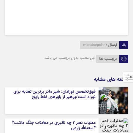
ارسال :
manasepehr
این مطلب بدون برچسب می باشد.
برچسب ها
نوشته های مشابه
فوق‌تخصص نوزادان: شیر مادر برترین تغذیه برای
نوزاد است/پرهیز از باورهای غلط رایج
عملیات نصر ۲ چه تاثیری در معادلات جنگ داشت؟
*سعدالله زارعی