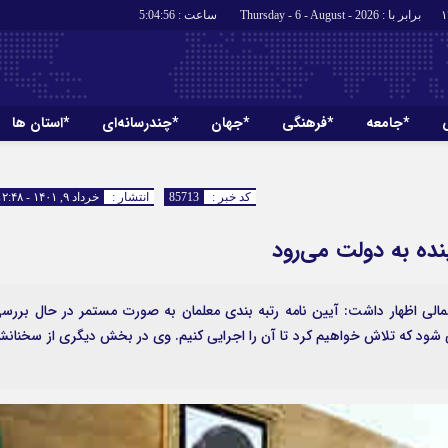
برابر با : Thursday - 6 - August - 2026
ساعت :
5:04:57
*جامعه
*فرهنگی
*جهان
*چندرسانه‌ای
*استان ها
*سیاسی
*اقتصادی
رهبر انقلاب
بانک ها
کد خبر :
85713
انتشار :
خرداد ۹, ۱۴۰۱ - ۱۲:۴۸
دولت
بیمه‌ها
ینده به دولت می‌رود
مجلس
نفت و انرژی
وزارت امور خارجه
استخدام
لی اظهار داشت: آیین نامه رتبه بندی معلمان به صورت مستمر در حال بررس
احزاب و تشکلها
اخبار بورس
د که تلاش خواهیم کرد تا آن را اجرایی کنیم. وی در بخش دیگری از سخنان
ارتباطات و فن
اقتصاد بین الم
آگهی های دولت
تبلیغات