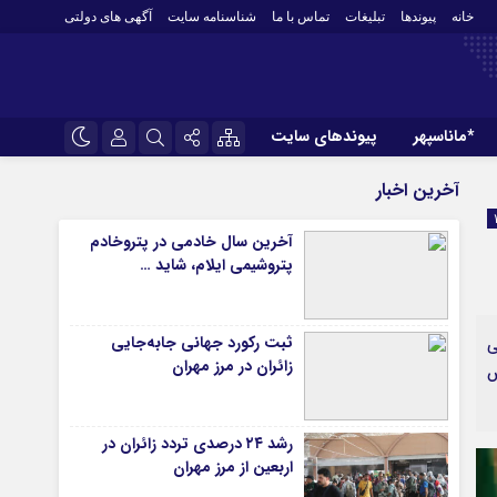
خانه
پیوندها
تبلیغات
تماس با ما
شناسنامه سایت
آگهی های دولتی
*ماناسپهر
پیوندهای سایت
*ورزش
نام کاربری یا نشانی ایمیل
اینستاگرام
آخرین اخبار
فوتبال
تلگرام
آخرین سال خادمی در پتروخادم
باشگاه پرسپولیس
پتروشیمی ایلام، شاید …
رمز عبور
سروش
باشگاه استقلال
ایتا
کشتی و وزنه‌برداری
ثبت رکورد جهانی جابه‌جایی
ی
ورزشهای رزمی
مرا به خاطر بسپار
آپارات
زائران در مرز مهران
ش
 آوری اطلاعات
ورزش زنان
لل
توپ و تور
رشد ۲۴ درصدی تردد زائران در
ی
سایر حوزه ها
اربعین از مرز مهران
*جامعه