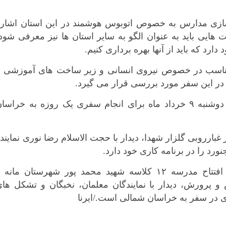
کرمانشاه
کهگلویه و بویر
زی مدارس به خصوص اتوبوس هوشمند در این استان اشاره
گلستان
هایی باید به عنوان الگو به سایر استان ها نیز معرفی شود
گیلان
ارد که باید از آنها بهره برداری کنیم.
لرستان
مناسب در خصوص نیروی انسانی و زیر ساخت های آموزشی و
مازندران
 در این سفر مورد بررسی قرار می گیرد.
مرکزی
یوسف نوری، وزیر آموزش و پرورش روز دوشنبه ۹ خرداد ماه برای انجام سفری یک روزه به خراسا
هرمزگان
همدان
یزد
بارروبی گلزار شهدا، دیدار با حجت الاسلام رضا نوری نمایند
رد را در برنامه کاری خود دارد.
افتتاح مدرسه ۱۲ کلاسه عدالت بجنورد ، افتتاح مدرسه ۱۲ کلاسه شهید محمد پور شهرستان مانه
رورش، دیدار با نمایندگان معلمان، نخبگان و تشکل های
ی در سفر به خراسان شمالی است./ایرنا