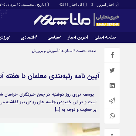
اخبار امروز :
کل اخبار
تاریخ : پنجشنبه, ۱۵ مرداد , ۱۴۰۵
42134
2
صفحه اصلی
آخرین اخبار
*سیاسی
*اقتصادی
*ورزش
صفحه اصلی
آخرین اخبار
صفحه نخست
*استان ها
/
آموزش و پرورش
آیین نامه رتبه‌بندی معلمان تا هفته آ
یوسف نوری روز دوشنبه در جمع خبرنگاران خراسان شما
است و در این خصوص جلسه های زیادی نیز گذاشته می شو
بر حمایت و توجه به […]