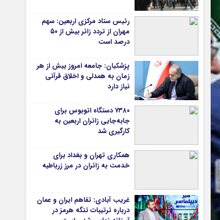
دانشگاه
رئیس ستاد مرکزی اربعین: سهم
مهران از تردد زائر بیش از ۵۰
آموزش و پرورش
درصد است
بهداشت و درمان
سبک زندگی
پزشکیان: جامعه امروز بیش از هر
حوادث، انتظامی
زمان به همدلی و اخلاق قرآنی
نیاز دارد
شهری و رفاهی
شهرداری و شورای شهر
۷۳۸۰ دستگاه اتوبوس برای
جابه‌جایی زائران اربعین به‌
*ماناسپهر
کارگیری شد
قی
یادداشت روز
همکاری تهران و بغداد برای
ی
اطلاعیه
خدمت به زائران در مرز زرباطیه
پیام تبریک ماناسپهر
پیام تسلیت ماناسپهر
غریب آبادی: تفاهم ایران و عمان
پیوندهای سایت
درباره ترتیبات تنگه هرمز در