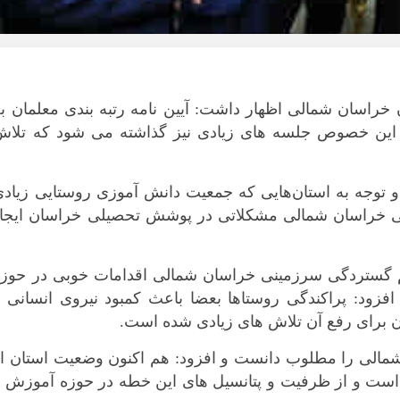
بوشهر
تهران
چهار محال و بخ
خراسان جنوب
خراسان شمالی اظهار داشت: آیین نامه رتبه بندی معلمان ب
خراسان رضوی
ین خصوص جلسه های زیادی نیز گذاشته می شود که تلاش
خراسان شمال
خوزستان
توجه به استان‌هایی که جمعیت دانش آموزی روستایی زیادی
زنجان
ینی خراسان شمالی مشکلاتی در پوشش تحصیلی خراسان ایجاد
سمنان
سیستان و بلو
فارس
غم گستردگی سرزمینی خراسان شمالی اقدامات خوبی در حوزه
ود: پراکندگی روستاها بعضا باعث کمبود نیروی انسانی و
قزوین
ن برای رفع آن تلاش های زیادی شده است.
قم
کردستان
لی را مطلوب دانست و افزود: هم اکنون وضعیت استان از
کرمان
است و از ظرفیت و پتانسیل های این خطه در حوزه‌ آموزش و