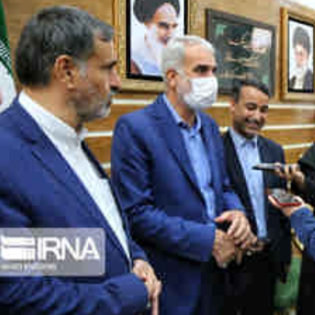
*چندرسانه‌ای
*استان ها
فیلم
آذربایجان شر
گالری
آذربایجان غرب
اینفوگرافی
اردبیل
عکس
اصفهان
صوت و فیلم
البرز
ایلام