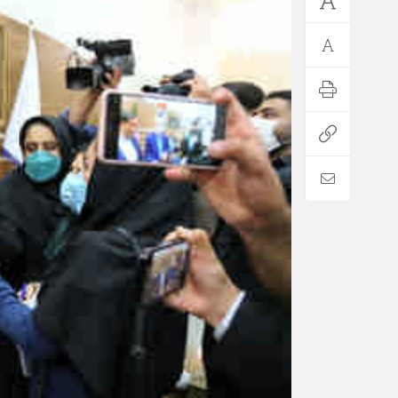
*فرهنگی
*جهان
مذهبی
بین الملل
ایثار و شهادت
آسیای غربی
دفاع مقدس
آمریکا و اروپا
اربعین