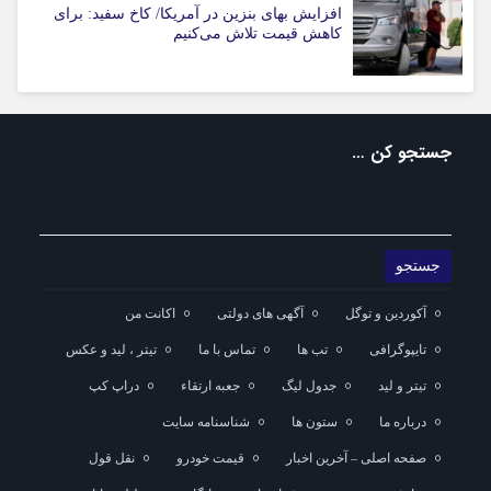
افزایش بهای بنزین در آمریکا/ کاخ سفید: برای
کاهش قیمت تلاش می‌کنیم
جستجو کن …
آکوردین و توگل
آگهی های دولتی
اکانت من
تایپوگرافی
تب ها
تماس با ما
تیتر ، لید و عکس
تیتر و لید
جدول لیگ
جعبه ارتقاء
دراپ کپ
درباره ما
ستون ها
شناسنامه سایت
صفحه اصلی – آخرین اخبار
قیمت خودرو
نقل قول