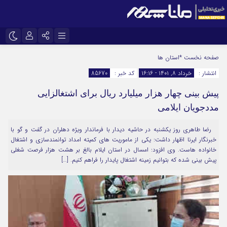
نام کاربری یا نشانی ایمیل
اینستاگرام
تلگرام
صفحه نخست
*استان ها
انتشار :
خرداد ۸, ۱۴۰۱ - ۱۶:۱۶
کد خبر :
85670
سروش
ایتا
پیش بینی چهار هزار میلیارد ریال برای اشتغالزایی
رمز عبور
آپارات
مددجویان ایلامی
رضا طاهری روز یکشنبه در حاشیه دیدار با فرماندار ویژه دهلران در گفت و گو با
مرا به خاطر بسپار
خبرنگار ایرنا اظهار داشت: یکی از ماموریت های کمیته امداد توانمندسازی و اشتغال
خانواده هاست. وی افزود: امسال در استان ایلام بالغ بر هشت هزار فرصت شغلی
پیش بینی شده که بتوانیم زمینه اشتغال پایدار را فراهم کنیم. […]