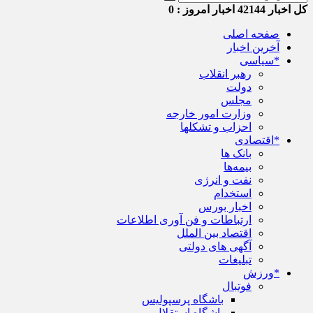
کل اخبار
42144
اخبار امروز :
0
صفحه اصلی
آخرین اخبار
*سیاسی
رهبر انقلاب
دولت
مجلس
وزارت امور خارجه
احزاب و تشکلها
*اقتصادی
بانک ها
بیمه‌ها
نفت و انرژی
استخدام
اخبار بورس
ارتباطات و فن آوری اطلاعات
اقتصاد بین الملل
آگهی های دولتی
تبلیغات
*ورزش
فوتبال
باشگاه پرسپولیس
باشگاه استقلال