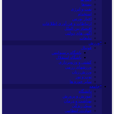
بیمه‌ها
نفت و انرژی
استخدام
اخبار بورس
ارتباطات و فن آوری اطلاعات
اقتصاد بین الملل
آگهی های دولتی
تبلیغات
*ورزش
فوتبال
باشگاه پرسپولیس
باشگاه استقلال
کشتی و وزنه‌برداری
ورزشهای رزمی
ورزش زنان
توپ و تور
سایر حوزه ها
*جامعه
دانشگاه
آموزش و پرورش
بهداشت و درمان
سبک زندگی
حوادث، انتظامی