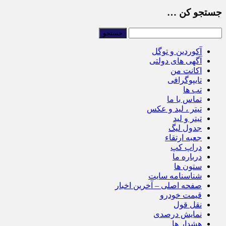
جستجو کن …
آکوردین و توگل
آگهی های دولتی
اکانت من
تایپوگرافی
تب ها
تماس با ما
تیتر ، لید و عکس
تیتر و لید
جدول لیگ
جعبه ارتقاء
دراپ کپ
درباره ما
ستون ها
شناسنامه سایت
صفحه اصلی – آخرین اخبار
قیمت خودرو
نقل قول
نمایش درصدی
هشدار ها