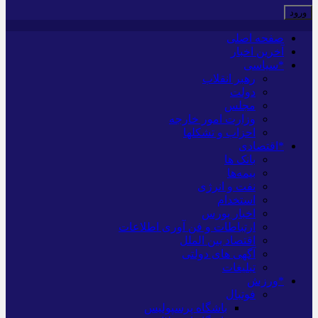
صفحه اصلی
آخرین اخبار
*سیاسی
رهبر انقلاب
دولت
مجلس
وزارت امور خارجه
احزاب و تشکلها
*اقتصادی
بانک ها
بیمه‌ها
نفت و انرژی
استخدام
اخبار بورس
ارتباطات و فن آوری اطلاعات
اقتصاد بین الملل
آگهی های دولتی
تبلیغات
*ورزش
فوتبال
باشگاه پرسپولیس