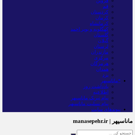
قزوین
قم
کردستان
کرمان
کرمانشاه
کهگلویه و بویر احمد
گلستان
گیلان
لرستان
مازندران
مرکزی
هرمزگان
همدان
یزد
*ماناسپهر
یادداشت روز
اطلاعیه
پیام تبریک ماناسپهر
پیام تسلیت ماناسپهر
پیوندهای سایت
ماناسپهر | manasepehr.ir