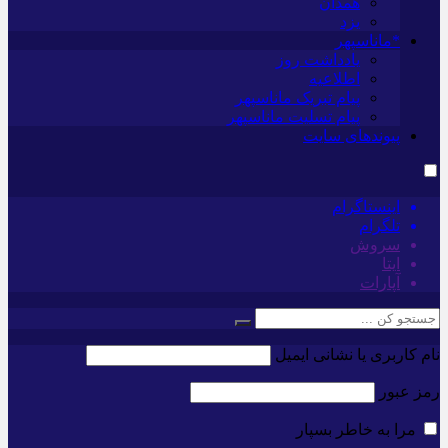
همدان
یزد
*ماناسپهر
یادداشت روز
اطلاعیه
پیام تبریک ماناسپهر
پیام تسلیت ماناسپهر
پیوندهای سایت
اینستاگرام
تلگرام
سروش
ایتا
آپارات
نام کاربری یا نشانی ایمیل
رمز عبور
مرا به خاطر بسپار