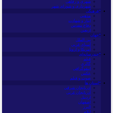
شهری و رفاهی
شهرداری و شورای شهر
*فرهنگی
مذهبی
ایثار و شهادت
دفاع مقدس
اربعین
*جهان
بین الملل
آسیای غربی
آمریکا و اروپا
*چندرسانه‌ای
فیلم
گالری
اینفوگرافی
عکس
صوت و فیلم
*استان ها
آذربایجان شرقی
آذربایجان غربی
اردبیل
اصفهان
البرز
ایلام