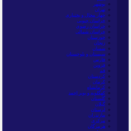
بوشهر
تهران
چهار محال و بختیاری
خراسان جنوبی
خراسان رضوی
خراسان شمالی
خوزستان
زنجان
سمنان
سیستان و بلوچستان
فارس
قزوین
قم
کردستان
کرمان
کرمانشاه
کهگلویه و بویر احمد
گلستان
گیلان
لرستان
مازندران
مرکزی
هرمزگان