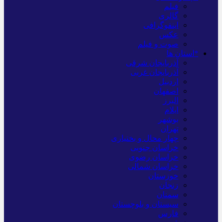
فیلم
گالری
اینفوگرافی
عکس
صوت و فیلم
*استان ها
آذربایجان شرقی
آذربایجان غربی
اردبیل
اصفهان
البرز
ایلام
بوشهر
تهران
چهار محال و بختیاری
خراسان جنوبی
خراسان رضوی
خراسان شمالی
خوزستان
زنجان
سمنان
سیستان و بلوچستان
فارس