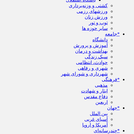
کشتی و وزنه‌برداری
ورزشهای رزمی
ورزش زنان
توپ و تور
سایر حوزه ها
*جامعه
دانشگاه
آموزش و پرورش
بهداشت و درمان
سبک زندگی
حوادث، انتظامی
شهری و رفاهی
شهرداری و شورای شهر
*فرهنگی
مذهبی
ایثار و شهادت
دفاع مقدس
اربعین
*جهان
بین الملل
آسیای غربی
آمریکا و اروپا
*چندرسانه‌ای