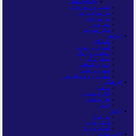
باشگاه استقلال
کشتی و وزنه‌برداری
ورزشهای رزمی
ورزش زنان
توپ و تور
سایر حوزه ها
*جامعه
دانشگاه
آموزش و پرورش
بهداشت و درمان
سبک زندگی
حوادث، انتظامی
شهری و رفاهی
شهرداری و شورای شهر
*فرهنگی
مذهبی
ایثار و شهادت
دفاع مقدس
اربعین
*جهان
بین الملل
آسیای غربی
آمریکا و اروپا
*چندرسانه‌ای