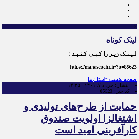
×
لینک کوتاه
لـیـنـک زیـر را کـپـی کـنـیـد !
https://manasepehr.ir/?p=85623
صفحه نخست
*استان ها
انتشار :
خرداد ۷, ۱۴۰۱ - ۱۴:۳۵
کد خبر :
85623
حمایت از طرح‌های تولیدی و
اشتغالزا اولویت صندوق
کارآفرینی امید است