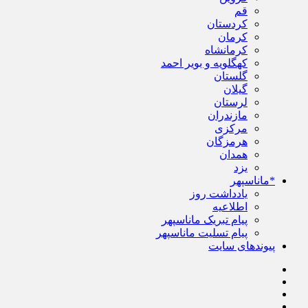
قم
کردستان
کرمان
کرمانشاه
کهگلویه و بویر احمد
گلستان
گیلان
لرستان
مازندران
مرکزی
هرمزگان
همدان
یزد
*ماناسپهر
یادداشت روز
اطلاعیه
پیام تبریک ماناسپهر
پیام تسلیت ماناسپهر
پیوندهای سایت