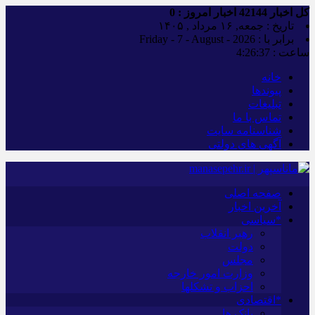
کل اخبار
42144
اخبار امروز :
0
تاریخ : جمعه, ۱۶ مرداد , ۱۴۰۵
برابر با : Friday - 7 - August - 2026
ساعت :
4:26:38
خانه
پیوندها
تبلیغات
تماس با ما
شناسنامه سایت
آگهی های دولتی
صفحه اصلی
آخرین اخبار
*سیاسی
رهبر انقلاب
دولت
مجلس
وزارت امور خارجه
احزاب و تشکلها
*اقتصادی
بانک ها