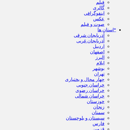
فیلم
گالری
اینفوگرافی
عکس
صوت و فیلم
*استان ها
آذربایجان شرقی
آذربایجان غربی
اردبیل
اصفهان
البرز
ایلام
بوشهر
تهران
چهار محال و بختیاری
خراسان جنوبی
خراسان رضوی
خراسان شمالی
خوزستان
زنجان
سمنان
سیستان و بلوچستان
فارس
قزوین