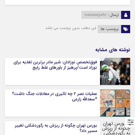
ارسال :
manasepehr
این مطلب بدون برچسب می باشد.
برچسب ها
نوشته های مشابه
فوق‌تخصص نوزادان: شیر مادر برترین تغذیه برای
نوزاد است/پرهیز از باورهای غلط رایج
عملیات نصر ۲ چه تاثیری در معادلات جنگ داشت؟
*سعدالله زارعی
بورس تهران چگونه از ریزش به رکوردشکنی تغییر
مسیر داد؟