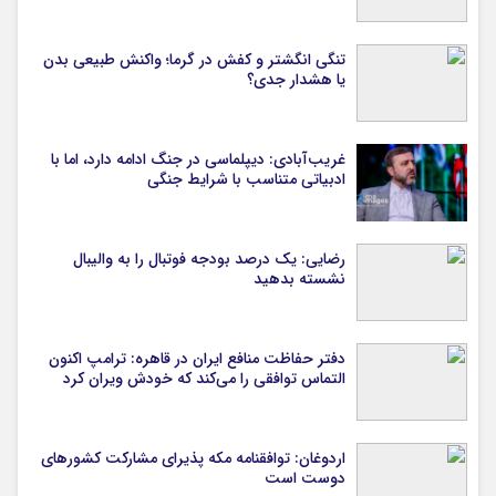
تنگی انگشتر و کفش در گرما؛ واکنش طبیعی بدن
یا هشدار جدی؟
غریب‌آبادی: دیپلماسی در جنگ ادامه دارد، اما با
ادبیاتی متناسب با شرایط جنگی
رضایی: یک درصد بودجه فوتبال را به والیبال
نشسته بدهید
دفتر حفاظت منافع ایران در قاهره: ترامپ اکنون
التماس توافقی را می‌کند که خودش ویران کرد
اردوغان: توافقنامه مکه پذیرای مشارکت کشورهای
دوست است