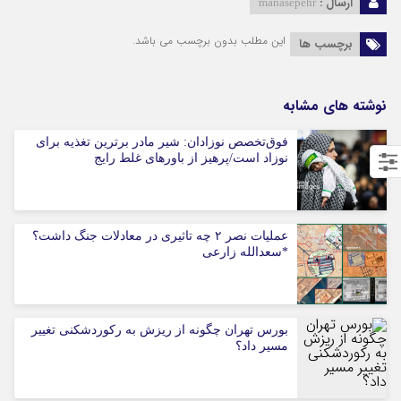
ارسال :
manasepehr
این مطلب بدون برچسب می باشد.
برچسب ها
نوشته های مشابه
فوق‌تخصص نوزادان: شیر مادر برترین تغذیه برای
نوزاد است/پرهیز از باورهای غلط رایج
عملیات نصر ۲ چه تاثیری در معادلات جنگ داشت؟
*سعدالله زارعی
بورس تهران چگونه از ریزش به رکوردشکنی تغییر
مسیر داد؟