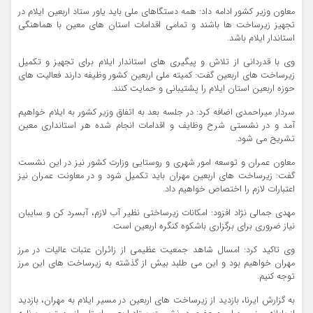
معاون وزیر کشور ادامه داد: همه دستگاهای ملی باید یاور ستاد اربعین ایلام در
تجهیز زیرساخت ها باشند و تمامی اقدامات استان های معین با هماهنگی
استاندار ایلام باشد.
وی با قدردانی از تلاش و پیگیری های استاندار ایلام برای تجهیز و تکمیل
زیرساخت های اربعین گفت: کمیته ملی اربعین کشور وظیفه دارند فعالیت های
حوزه اربعین استان ایلام را پشتیبانی و حمایت کنند.
سردار میراحمدی اضافه کرد: در جلسه بعد به اتفاق وزیر کشور به ایلام خواهیم
آمد و در نشستی شرح وظایف و اقدامات انجام شده هر استانداری معین
تشریح می شود.
معاون عمران و توسعه امور شهری و روستایی وزارت کشور نیز در این نشست
گفت: زیرساخت های اربعین مهران باید تکمیل شود و در معاونت عمران نیز
اعتبارات لازم را اختصاص خواهیم داد.
مهدی جمالی نژاد افزود: امکانات زیرساختی نظیر آب لازم، آبسرد کن و سایبان
نیاز ضروری برای برگزاری باشکوه کنگره اربعین است.
وی تاکید کرد: امسال شاهد جمعیت عظیمی از زائران عتبات عالیات در مرز
مهران خواهیم بود و این می طلبد بیش از گذشته به زیرساخت های این مرز
توجه کنیم.
به گزارش ایرنا، بازدید از زیرساخت های اربعین در مسیر ایلام به مهران، بازدید