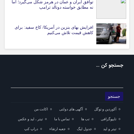
توافق ایران و عمان در هرمز شکل می‌گیرد؛ اما
نه مطابق خواسته دونالد ترامپ
افزایش بهای بنزین در آمریکا/ کاخ سفید: برای
کاهش قیمت تلاش می‌کنیم
جستجو کن …
آکوردین و توگل
آگهی های دولتی
اکانت من
تایپوگرافی
تب ها
تماس با ما
تیتر ، لید و عکس
تیتر و لید
جدول لیگ
جعبه ارتقاء
دراپ کپ