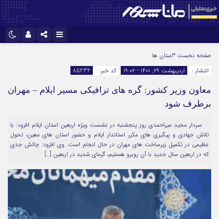
نام کاربری یا نشانی ایمیل
اینستاگرام
تلگرام
صفحه نخست
*استان ها
انتشار :
اردیبهشت ۲۹, ۱۴۰۱ - ۱۹:۰۲
کد خبر :
85232
سروش
ایتا
معاون وزیر کشور: گره های ترافیکی مسیر ایلام – مهران
رمز عبور
آپارات
برطرف شود
سردار مجید میراحمدی روز پنجشنبه در نشست ویژه اربعین استان ایلام افزود: با
مرا به خاطر بسپار
تلاش جهادی و پیگیری های مکرر استاندار ایلام و حضور استان های معین، تحول
عظیمی در تکمیل زیرساخت های مهران در حال انجام است. وی افزود: چالش جدی
که در اربعین سال جدید با آن روبرو هستیم، گرمای شدید در اربعین […]