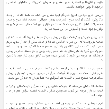
بازرسی اتاق‌ها و اتحادیه های صنفی و سازمان تعزیرات با خاطیان احتمالی
برخورد قانونی خواهند داشت.
بررسی های میدانی امروز خبرنگار ایرنا نشان می دهد که همه کالاها از جمله
ماکارونی، شکر، گوشت مرغ، شیرخام، روغن خوراکی ،لبنیات، تخم مرغ و سایر
محصولات شامل تغییر قیمت شده اند در بازار و فروشگاه های سطح شهر به
وفور موجود است و کمبودی در این زمینه نداریم.
تنها روغن خوراکی و گوشت مرغ در برخی مراکز عرضه و فروشگاه ها با کاهش
عرضه روبروست که این نیز به افزایش تقاضا و خرید بیش از حد از سوی مردم
برمی گردد که به دلیل تقاضای بالا این محصولات با اندکی محدودیت عرضه
صورت می گیرد به طور مثال به هر خانوار یک روغن یا دو بسته شکر در برخی
فروشگاه ها عرضه می شود تا تمامی مردم بتوانند کالای مورد نیاز خود را تامین
کنند.
همچنین علت تقاضای بیش از حد روغن و گوشت مرغ به دلیل عرضه با قیمت
های قبلی است به طوری که گوشت مرغ در میادین میوه و تره بار و برخی
مراکز عرضه سطح شهر با قیمت هر کیلوگرم ۳۸ هزارتومان به فروش می رسد.
مشاهدات نشان می‌دهد که لبنیات، ماکارونی و تخم مرغ با قیمت‌های جدید و
قدیم در بازار عرضه می‌شود، همچنین شکر با قیمت تنظیم بازاری هم در حال
عرضه است.
این درحالی است که در روزهای اخیر در پی سخنان ریس جمهوری دولت
سیزدهم، «سید جواد ساداتی‌نژاد» وزیر جهاد کشاورزی از تامین کالاهای اساسی