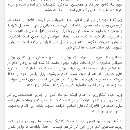
مورد نیاز کشور خبر داد و همچنین اعلام‌کرد: تمهیدات لازم انجام شده و مردم
هیچ دغدغه‌ای در تامین کالاهای اساسی نداشته باشند.
وی گفته بود: در پی این اتفاق البته تغییراتی در قیمت کالاها با حذف ارز
ترجیحی وجود دارد، ضمن اینکه افزایش قیمت جهانی زیادی را به دلیل شرایط
و اوضاع دنیا داریم اما سقف قیمتی را برای اینکه بازار قابل کنترل و نظارت باشد
و تعزیرات کار خود را انجام دهد، اعمال خواهیم کرد؛ ضمن اینکه اختیارات
سازمان تعزیرات حکومتی هم برای کنترل بازار افزایش یافته است، بنابراین
ضرورت دارد سقف قیمت ها اعلام شود.
ساداتی نژاد افزود: در حوزه بازار روغن نیز هیچ مشکلی برای تامین روغن
خوراکی نداریم؛ با کارخانجات تولید روغن جلسه گذاشته ایم و روغن خام در
اختیارشان قرار داده ایم؛ اکنون تولید روغن در سه شیفت آغاز شده و با نرخ‌
های جدیدی که هم از طرف ستاد اعلام می‌شود، بازار آرامش خود را حفظ
می‌کند. همچنین جبران هزینه‌هایی که افزایش می‌یابد، به نحوی تامین خواهد
شد و مبالغ آن در اختیار خانوارها قرار می‌گیرد که مشکلی رخ ندهد.
وزیر جهاد کشاورزی با اعلام اینکه دو ماه قبل از اجرای هدفمندسازی ارز
ترجیحی، واریز نقدی یارانه آغاز می‌شود، گفت: تا زمانی که زیرساخت‌های لازم
برای اختصاص کالابرگ کالاهای اساسی فراهم نشود، یارانه این اقلام به‌صورت
نقدی واریز خواهد شد.
به گفته وی، طبق قانون باید به سمت کالابرگ برویم، اما چون در حال حاضر
زیرساخت‌های لازم برای این کار فراهم نیست، ​ فعلاً یارانه‌ها با واریز نقدی