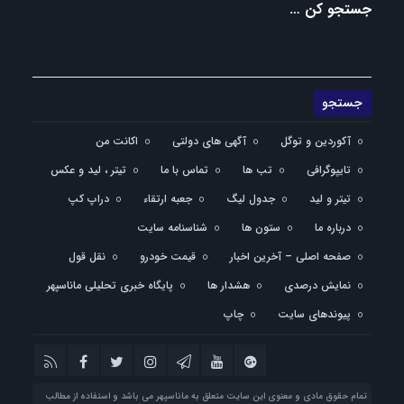
جستجو کن …
آکوردین و توگل
آگهی های دولتی
اکانت من
تایپوگرافی
تب ها
تماس با ما
تیتر ، لید و عکس
تیتر و لید
جدول لیگ
جعبه ارتقاء
دراپ کپ
درباره ما
ستون ها
شناسنامه سایت
صفحه اصلی – آخرین اخبار
قیمت خودرو
نقل قول
نمایش درصدی
هشدار ها
پایگاه خبری تحلیلی ماناسپهر
پیوندهای سایت
چاپ
تمام حقوق مادی و معنوی این سایت متعلق به ماناسپهر می باشد و استفاده از مطالب