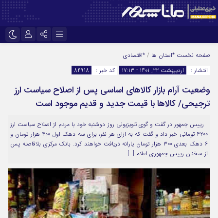
نام کاربری یا نشانی ایمیل
اینستاگرام
تلگرام
صفحه نخست
*استان ها
/
*اقتصادی
انتشار :
اردیبهشت ۲۲, ۱۴۰۱ - ۱۷:۱۳
کد خبر :
84918
سروش
ایتا
وضعیت آرام بازار کالاهای اساسی پس از اصلاح سیاست ارز
رمز عبور
آپارات
ترجیحی/ کالاها با قیمت جدید و قدیم موجود است
رییس جمهور در گفت و گوی تلویزیونی روز دوشنبه خود با مردم از اصلاح سیاست ارز
مرا به خاطر بسپار
۴۲۰۰ تومانی خبر داد و گفت که به ازای هر نفر، برای سه دهک اول ۴۰۰ هزار تومان و
۶ دهک بعدی ۳۰۰ هزار تومان یارانه دریافت خواهند کرد. بانک مرکزی بلافاصله پس
از سخنان رییس جمهوری اعلام […]