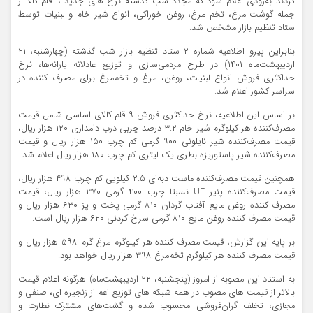
کردند به‌زودی اعلام شود که مجدد شب گذشته نرخ های جدید ۹ قلم کالا از
جمله گوشت مرغ، تخم مرغ، روغن خوراکی، انواع شیر خام و لبنیات توسط
ستاد تنظیم بازار مشخص شد.
بنابراین پیرو اطلاعیه شماره ۲ ستاد تنظیم بازار شب گذشته (چهارشنبه، ۲۱
اردیبهشت‌ماه ۱۴۰۱) در طرح مردمی‌سازی و توزیع عادلانه یارانه‌ها، نرخ
حداکثری فروش انواع لبنیات، روغن، مرغ و تخم‌مرغ برای مصرف کننده در
سراسر کشور اعلام شد.
بر اساس این اطلاعیه، نرخ حداکثری فروش ۹ قلم کالای اساسی شامل قیمت
مصرف‌کننده هر کیلوگرم شیر خام ۳.۲ درصد چربی درب دامداری ۱۲۰ هزار ریال،
قیمت مصرف‌کننده شیر نایلونی ۹۰۰‌ گرمی کم چرب ۱۵۰ هزار ریال و قیمت
مصرف‌کننده شیر پاستوریزه بطری یک لیتری کم چرب ۱۸۰ هزار ریال اعلام شد.
همچنین قیمت مصرف‌کننده ماست دبه‌ای ۲.۵ کیلویی کم چرب ۴۹۸ هزار ریال،
قیمت مصرف‌کننده پنیر UF نسبتا چرب ۴۰۰ گرمی ۳۷۰ هزار ریال، قیمت
مصرف کننده روغن مایع آفتاب گردان ۸۱۰ گرمی پخت و پز ۶۳۰ هزار ریال و
قیمت مصرف کننده روغن مایع ۸۱۰ گرمی سرخ کردنی ۶۲۰ هزار ریال است.
بر پایه این گزارش، قیمت مصرف کننده هر کیلوگرم مرغ گرم ۵۹۸ هزار ریال و
قیمت مصرف کننده هر کیلوگرم تخم‌مرغ ۳۹۸ هزار ریال خواهد بود.
به استناد این مصوبه از امروز (پنجشنبه، ۲۲ اردیبهشت‌ماه) هرگونه اعلام قیمت
بالاتر از قیمت های مصوب در همه شبکه های توزیع اعم از زنجیره ای، صنفی و
مجازی، تخلف گران‌فروشی محسوب شده و گشت‌های مشترک نظارت و