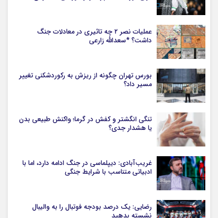
عملیات نصر ۲ چه تاثیری در معادلات جنگ
داشت؟ *سعدالله زارعی
بورس تهران چگونه از ریزش به رکوردشکنی تغییر
مسیر داد؟
تنگی انگشتر و کفش در گرما؛ واکنش طبیعی بدن
یا هشدار جدی؟
غریب‌آبادی: دیپلماسی در جنگ ادامه دارد، اما با
ادبیاتی متناسب با شرایط جنگی
رضایی: یک درصد بودجه فوتبال را به والیبال
نشسته بدهید