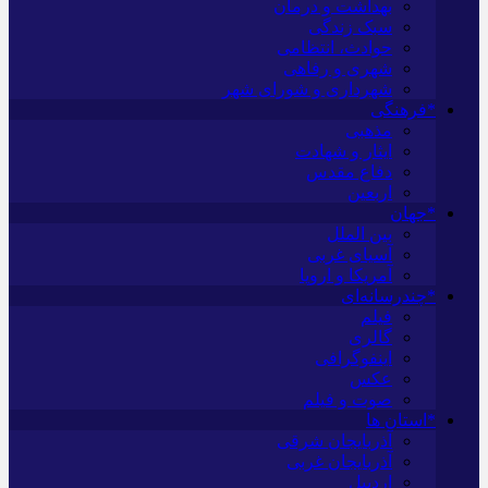
بهداشت و درمان
سبک زندگی
حوادث، انتظامی
شهری و رفاهی
شهرداری و شورای شهر
*فرهنگی
مذهبی
ایثار و شهادت
دفاع مقدس
اربعین
*جهان
بین الملل
آسیای غربی
آمریکا و اروپا
*چندرسانه‌ای
فیلم
گالری
اینفوگرافی
عکس
صوت و فیلم
*استان ها
آذربایجان شرقی
آذربایجان غربی
اردبیل