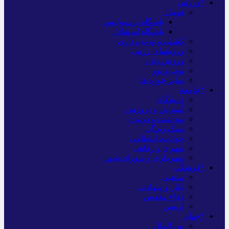
*ورزش
فوتبال
باشگاه پرسپولیس
باشگاه استقلال
کشتی و وزنه‌برداری
ورزشهای رزمی
ورزش زنان
توپ و تور
سایر حوزه ها
*جامعه
دانشگاه
آموزش و پرورش
بهداشت و درمان
سبک زندگی
حوادث، انتظامی
شهری و رفاهی
شهرداری و شورای شهر
*فرهنگی
مذهبی
ایثار و شهادت
دفاع مقدس
اربعین
*جهان
بین الملل