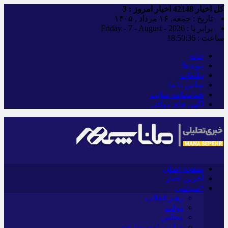
کل اخبار
42148
اخبار امروز :
3
تاریخ : جمعه, ۱۶ مرداد , ۱۴۰۵
برابر با : Friday - 7 - August - 2026
ساعت :
18:50:37
خانه
پیوندها
تبلیغات
تماس با ما
شناسنامه سایت
آگهی های دولتی
صفحه اصلی
آخرین اخبار
*سیاسی
رهبر انقلاب
دولت
مجلس
وزارت امور خارجه