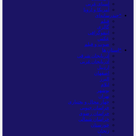
آسیای غربی
آمریکا و اروپا
*چندرسانه‌ای
فیلم
گالری
اینفوگرافی
عکس
صوت و فیلم
*استان ها
آذربایجان شرقی
آذربایجان غربی
اردبیل
اصفهان
البرز
ایلام
بوشهر
تهران
چهار محال و بختیاری
خراسان جنوبی
خراسان رضوی
خراسان شمالی
خوزستان
زنجان