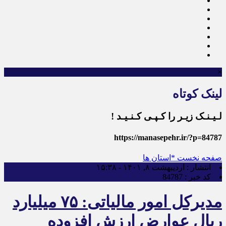
×
لینک کوتاه
لـیـنـک زیـر را کـپـی کـنـیـد !
https://manasepehr.ir/?p=84787
صفحه نخست
*استان ها
انتشار :
اردیبهشت ۸, ۱۴۰۱ - ۱۵:۳۸
کد خبر :
84787
مدیرکل امور مالیاتی: ۷۵ میلیارد
ریال عوارض ارزش افزوده