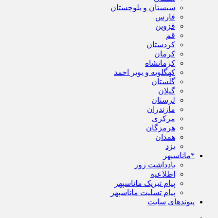
سیستان و بلوچستان
فارس
قزوین
قم
کردستان
کرمان
کرمانشاه
کهگلویه و بویر احمد
گلستان
گیلان
لرستان
مازندران
مرکزی
هرمزگان
همدان
یزد
*ماناسپهر
یادداشت روز
اطلاعیه
پیام تبریک ماناسپهر
پیام تسلیت ماناسپهر
پیوندهای سایت