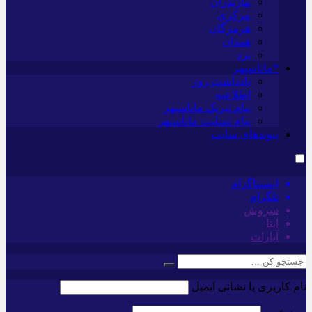
مازندران
مرکزی
هرمزگان
همدان
یزد
*ماناسپهر
یادداشت روز
اطلاعیه
پیام تبریک ماناسپهر
پیام تسلیت ماناسپهر
پیوندهای سایت
اینستاگرام
تلگرام
سروش
ایتا
آپارات
نام کاربری یا نشانی ایمیل