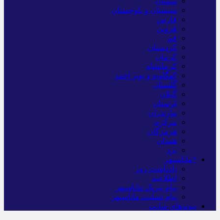
سمنان
سیستان و بلوچستان
فارس
قزوین
قم
کردستان
کرمان
کرمانشاه
کهگلویه و بویر احمد
گلستان
گیلان
لرستان
مازندران
مرکزی
هرمزگان
همدان
یزد
*ماناسپهر
یادداشت روز
اطلاعیه
پیام تبریک ماناسپهر
پیام تسلیت ماناسپهر
پیوندهای سایت