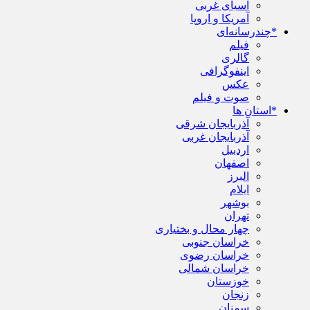
آسیای غربی
آمریکا و اروپا
*چندرسانه‌ای
فیلم
گالری
اینفوگرافی
عکس
صوت و فیلم
*استان ها
آذربایجان شرقی
آذربایجان غربی
اردبیل
اصفهان
البرز
ایلام
بوشهر
تهران
چهار محال و بختیاری
خراسان جنوبی
خراسان رضوی
خراسان شمالی
خوزستان
زنجان
سمنان