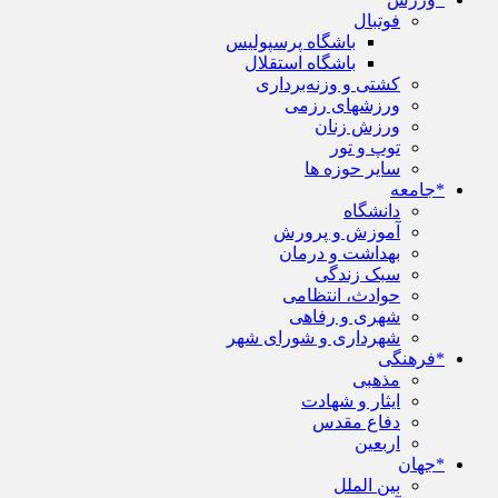
فوتبال
باشگاه پرسپولیس
باشگاه استقلال
کشتی و وزنه‌برداری
ورزشهای رزمی
ورزش زنان
توپ و تور
سایر حوزه ها
*جامعه
دانشگاه
آموزش و پرورش
بهداشت و درمان
سبک زندگی
حوادث، انتظامی
شهری و رفاهی
شهرداری و شورای شهر
*فرهنگی
مذهبی
ایثار و شهادت
دفاع مقدس
اربعین
*جهان
بین الملل