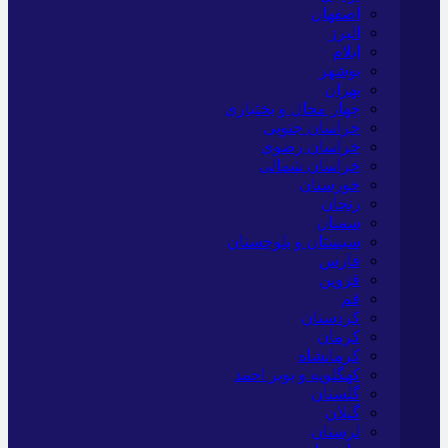
اصفهان
البرز
ایلام
بوشهر
تهران
چهار محال و بختیاری
خراسان جنوبی
خراسان رضوی
خراسان شمالی
خوزستان
زنجان
سمنان
سیستان و بلوچستان
فارس
قزوین
قم
کردستان
کرمان
کرمانشاه
کهگلویه و بویر احمد
گلستان
گیلان
لرستان