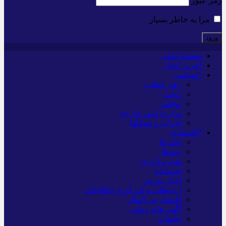
رمز عبور
مرا به خاطر بسپار
صفحه اصلی
آخرین اخبار
*سیاسی
رهبر انقلاب
دولت
مجلس
وزارت امور خارجه
احزاب و تشکلها
*اقتصادی
بانک ها
بیمه‌ها
نفت و انرژی
استخدام
اخبار بورس
ارتباطات و فن آوری اطلاعات
اقتصاد بین الملل
آگهی های دولتی
تبلیغات