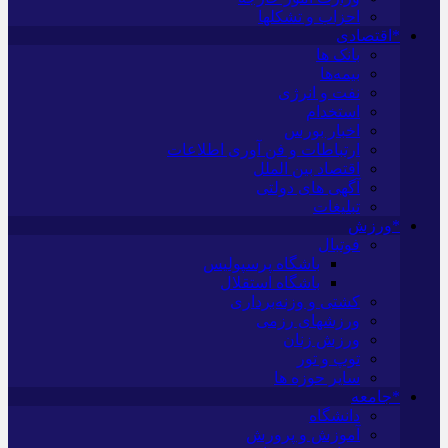
احزاب و تشکلها
*اقتصادی
بانک ها
بیمه‌ها
نفت و انرژی
استخدام
اخبار بورس
ارتباطات و فن آوری اطلاعات
اقتصاد بین الملل
آگهی های دولتی
تبلیغات
*ورزش
فوتبال
باشگاه پرسپولیس
باشگاه استقلال
کشتی و وزنه‌برداری
ورزشهای رزمی
ورزش زنان
توپ و تور
سایر حوزه ها
*جامعه
دانشگاه
آموزش و پرورش