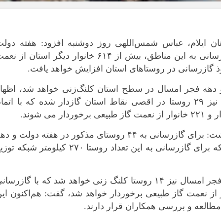
بوشهر
تهران
چهار محال و بخ
 ایلام، عباس شمس‌اللهی روز دوشنبه افزود: هفته دولت
خراسان جنوب
امسال، ۱۵ روستا گازدار می‌شود که با گازرسانی به این مناطق، بیش از ۶۱۴ خانوار دیگر استان از ن
خراسان رضوی
 گازرسانی در روستاهای استان افزایش خواهد یافت.
خراسان شمال
نیز هفته دولت و دهه فجر امسال در سطح استان کلنگ‌زنی خواهد شد، اظها
خوزستان
داشت: درایام الله دهه مبارک فجر امسال نیز ۲۹ روستا در اقصی نقاط استان گازدار شده که با اتما
زنجان
می شوند.
سمنان
مدیرعامل شرکت گاز استان ایلام اظهار داشت: برای گازرسانی به ۴۴ روستای مذکور در هفته دولت و د
سیستان و بلو
فجر، پیمانکار انتخاب و در مرحله اجراست که برای گازرسانی به این تعداد روستا ۲۷۰ کیلومتر شبکه 
فارس
قزوین
قم
شمس‌اللهی با بیان اینکه هفته دولت و دهه فجر امسال نیز ۱۴ روستا کلنگ زنی خواهد شد که با گازرسا
تا بیش از ۳۳۰ خانوار دیگر از نعمت گاز طبیعی برخوردار خواهد شد، گفت: هم‌اکنون ای
کردستان
طالعه و بررسی همکاران قرار دارند.
کرمان