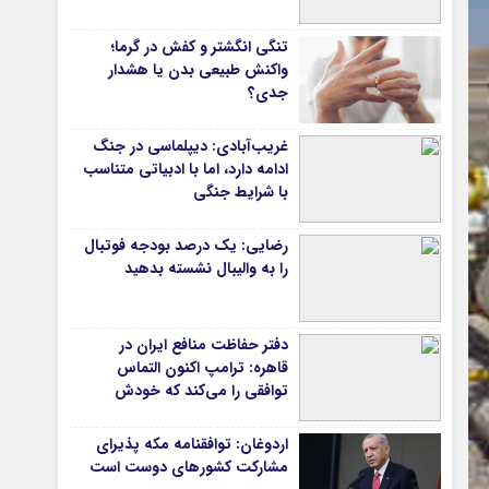
دانشگاه
تنگی انگشتر و کفش در گرما؛
واکنش طبیعی بدن یا هشدار
آموزش و پرورش
جدی؟
بهداشت و درمان
سبک زندگی
غریب‌آبادی: دیپلماسی در جنگ
حوادث، انتظامی
ادامه دارد، اما با ادبیاتی متناسب
با شرایط جنگی
شهری و رفاهی
شهرداری و شورای شهر
رضایی: یک درصد بودجه فوتبال
را به والیبال نشسته بدهید
*ماناسپهر
قی
یادداشت روز
دفتر حفاظت منافع ایران در
ی
اطلاعیه
قاهره: ترامپ اکنون التماس
پیام تبریک ماناسپهر
توافقی را می‌کند که خودش
ویران کرد
پیام تسلیت ماناسپهر
اردوغان: توافقنامه مکه پذیرای
پیوندهای سایت
مشارکت کشورهای دوست است