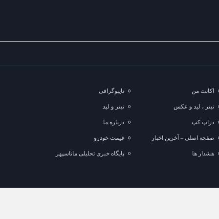
اکانت من
تایپوگرافی
تیتر ، لید و عکس
تیتر و لید
دراپ کپ
درباره ما
صفحه اصلی – آخرین اخبار
قیمت خودرو
هشدار ها
پایگاه خبری تحلیلی ماناسپهر
لب با ذکر منبع بلامانع است.