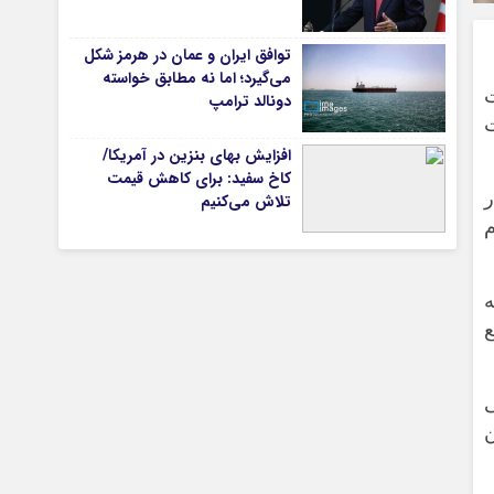
توافق ایران و عمان در هرمز شکل
می‌گیرد؛ اما نه مطابق خواسته
تیاری
دونالد ترامپ
ی
عمت
افزایش بهای بنزین در آمریکا/
کاخ سفید: برای کاهش قیمت
ی
ر
تلاش می‌کنیم
م
هه
چستان
توزیع
نی
ن