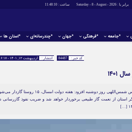
برابر با : Saturday - 8 - August - 2026
ساعت :
11:48:11
*جامعه
*فرهنگی
*جهان
*چندرسانه‌ای
*استان ها
*سیاسی
*اقتصادی
رهبر انقلاب
بانک ها
کد خبر :
84487
انتشار :
اردیبهشت ۱۲, ۱۴۰۱ - ۱۶:۱۷
دولت
بیمه‌ها
مجلس
نفت و انرژی
وزارت امور خارجه
استخدام
احزاب و تشکلها
اخبار بورس
به گزارش روابط عمومی شرکت گاز استان ایلام، عباس شمس‌اللهی روز دوشنبه افزود: هفته دولت امسال، ۱۵ روستا گازدار
 به این مناطق، بیش از ۶۱۴ خانوار دیگر استان از نعمت گاز طبیعی برخوردار خواهد شد و ضریب نفوذ گازرسانی د
ارتباطات و فن
اقتصاد بین الم
آگهی های دولت
تبلیغات