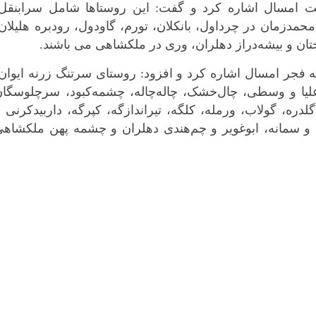
کرمانشاه
لت امسال اشاره کرد و گفت: این روستاها شامل سرابنقل،
کهگلویه و بویر
محمدزمان در چرداول، بانکلان، تورم، گاودول، رودبره هلیلان
گلستان
تختان و بیشه‌دراز دهلران، وری در ملکشاهی می باشند.
گیلان
ه فجر امسال اشاره کرد و افزود: روستای سرتنگ زرنه ایوان
لرستان
 و علیا و وسطی، چال‌خشک، چاله‌چاله، چشمه‌کبود، سرچلوسگا
مازندران
لدره، گولاب، ورمله، کلگه، تیراندازگه، کپرگه، داربیدکرنی 
مرکزی
ن و سمانه، ابوغویر و چم‌هندی دهلران و چشمه پهن ملکشاه
هرمزگان
همدان
یزد