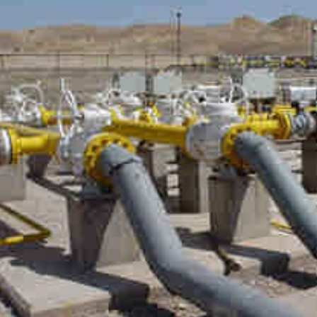
*چندرسانه‌ای
*استان ها
فیلم
آذربایجان شر
گالری
آذربایجان غرب
اینفوگرافی
اردبیل
عکس
اصفهان
صوت و فیلم
البرز
ایلام