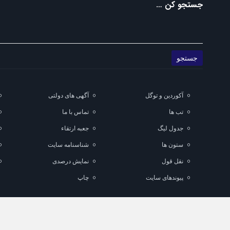
جستجو کن …
آکوردین و توگل
آگهی های دولتی
تب ها
تماس با ما
جدول لیگ
جعبه ارتقاء
ستون ها
شناسنامه سایت
نقل قول
نمایش درصدی
پیوندهای سایت
چاپ
تمام حقوق مادی و معنوی این سایت متعلق به ماناسپهر می باشد و استفاده از مطا