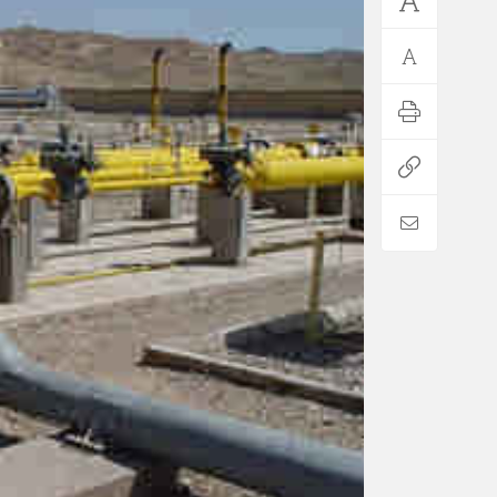
*فرهنگی
*جهان
مذهبی
بین الملل
ایثار و شهادت
آسیای غربی
دفاع مقدس
آمریکا و اروپا
اربعین