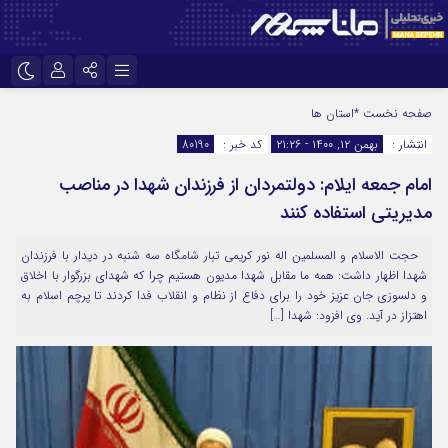
نام کاربری یا نشانی ایمیل
اینستاگرام
تلگرام
صفحه نخست
*استان ها
انتشار :
بهمن ۱۲, ۱۴۰۰ - ۲۱:۲۶
کد خبر :
80190
سروش
ایتا
امام جمعه ایلام: دولتمردان از فرزندان شهدا در مناصب
رمز عبور
آپارات
مدیریتی استفاده کنند
حجت الاسلام و المسلمین اله نور کریمی تبار شامگاه سه شنبه در دیدار با فرزندان
مرا به خاطر بسپار
شهدا اظهار داشت: همه ما مقابل شهدا مدیون هستیم چرا که شهدای بزرگوار با اخلاق
و دلسوزی جان عزیز خود را برای دفاع از نظام و انقلاب فدا کردند تا پرچم اسلام به
اهتزاز در آید. وی افزود: شهدا […]