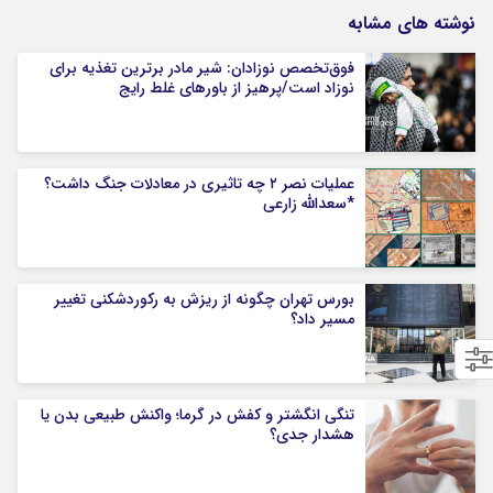
نوشته های مشابه
فوق‌تخصص نوزادان: شیر مادر برترین تغذیه برای
نوزاد است/پرهیز از باورهای غلط رایج
عملیات نصر ۲ چه تاثیری در معادلات جنگ داشت؟
*سعدالله زارعی
بورس تهران چگونه از ریزش به رکوردشکنی تغییر
مسیر داد؟
تنگی انگشتر و کفش در گرما؛ واکنش طبیعی بدن یا
هشدار جدی؟