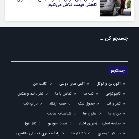
کاهش قیمت تلاش می‌کنیم
جستجو کن …
آکوردین و توگل
آگهی های دولتی
اکانت من
تایپوگرافی
تب ها
تماس با ما
تیتر ، لید و عکس
تیتر و لید
جدول لیگ
جعبه ارتقاء
دراپ کپ
درباره ما
ستون ها
شناسنامه سایت
صفحه اصلی – آخرین اخبار
قیمت خودرو
نقل قول
نمایش درصدی
هشدار ها
پایگاه خبری تحلیلی ماناسپهر