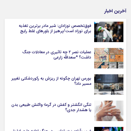
آخرین اخبار
فوق‌تخصص نوزادان: شیر مادر برترین تغذیه
برای نوزاد است/پرهیز از باورهای غلط رایج
عملیات نصر ۲ چه تاثیری در معادلات جنگ
داشت؟ *سعدالله زارعی
بورس تهران چگونه از ریزش به رکوردشکنی تغییر
مسیر داد؟
تنگی انگشتر و کفش در گرما؛ واکنش طبیعی بدن
یا هشدار جدی؟
غریب‌آبادی: دیپلماسی در جنگ ادامه دارد، اما با