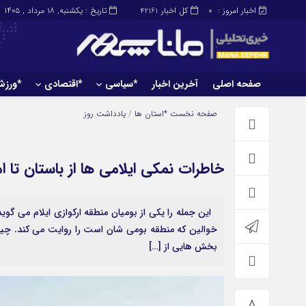
اخبار امروز :
کل اخبار
تاریخ : یکشنبه, ۱۸ مرداد , ۱۴۰۵
42161
0
صفحه اصلی
آخرین اخبار
*سیاسی
*اقتصادی
*ورز
صفحه اصلی
آخرین اخبار
صفحه نخست
*استان ها
/
یادداشت روز
خاطرات نمکی ایلامی ها از باستان تا ا
این جمله را یکی از بومیان منطقه ارکوازی ایلام می گ
خوالین که منطقه بومی شان است را روایت می کند. چیز
بخش هایی از […]