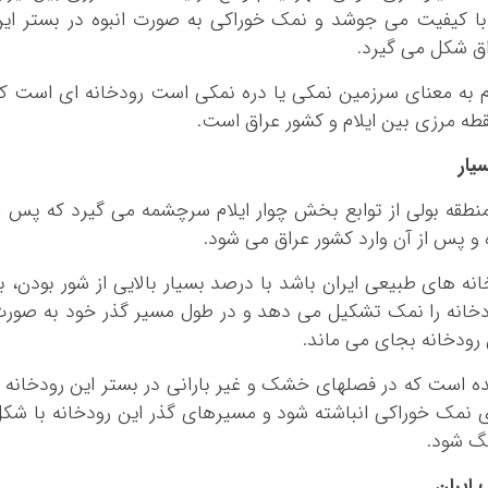
کرمانشاه
با کیفیت می جوشد و نمک خوراکی به صورت انبوه در بستر ای
کهگلویه و بویر 
ق شکل می گیرد.
گلستان
ام به معنای سرزمین نمکی یا دره نمکی است رودخانه ای است ک
گیلان
طه مرزی بین ایلام و کشور عراق است.
لرستان
مازندران
یار
مرکزی
 منطقه بولی از توابع بخش چوار ایلام سرچشمه می گیرد که پس ا
هرمزگان
 پس از آن وارد کشور عراق می شود.
همدان
نه های طبیعی ایران باشد با درصد بسیار بالایی از شور بودن، ب
یزد
دخانه را نمک تشکیل می دهد و در طول مسیر گذر خود به صور
رودخانه بجای می ماند.
ه است که در فصلهای خشک و غیر بارانی در بستر این رودخانه 
ی نمک خوراکی انباشته شود و مسیرهای گذر این رودخانه با شک
گ شود.
 ایران