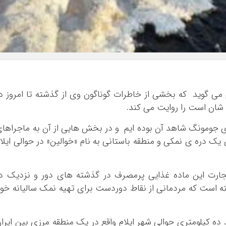
بوشهر
تهران
چهار محال و بخ
خراسان جنوبی
خراسان رضوی
خراسان شمالی
ام می گوید که بخشی از خاطرات گوناگون وی از گذشته تا امروز د
خوزستان
شان است را روایت می کند.
زنجان
سمنان
ای جومونگ شاهد آن بوده ایم و در بخش هایی از آن به ماجراها
سیستان و بلو
یک دره ی نمکی و منطقه باستانی به نام «خوالین» در حوالی ایلا
فارس
قزوین
ارت این ماده غذایی پرمصرف در گذشته های دور و نزدیک در
قم
ته است که مردمانی از نقاط دوردست برای تهیه نمک سالیانه خو
کردستان
کرمان
ده کیلومتری حوالی شهر ایلام واقع در یک منطقه مرزی بین ایرا