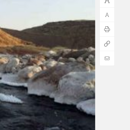
*فرهنگی
*جهان
مذهبی
بین الملل
ایثار و شهادت
آسیای غربی
دفاع مقدس
آمریکا و اروپا
اربعین