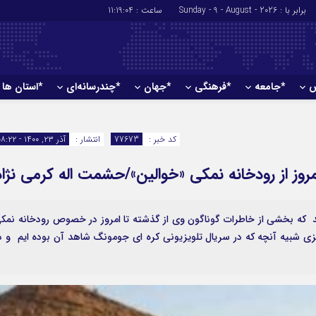
برابر با : Sunday - 9 - August - 2026
ساعت :
11:19:05
ش
*جامعه
*فرهنگی
*جهان
*چندرسانه‌ای
*استان ها
*سیاسی
*اقتصادی
رهبر انقلاب
بانک ها
کد خبر :
77673
انتشار :
آذر ۲۳, ۱۴۰۰ - ۰۸:۲۲
دولت
بیمه‌ها
مروز از رودخانه نمکی «خوالین»/حشمت اله کرمی نژاد
مجلس
نفت و انرژی
وزارت امور خارجه
استخدام
احزاب و تشکلها
اخبار بورس
وید که بخشی از خاطرات گوناگون وی از گذشته تا امروز در خصوص رودخانه نمک
ی شبیه آنچه که در سریال تلویزیونی کره ای جومونگ شاهد آن بوده ایم و د
ارتباطات و فن 
اقتصاد بین المل
آگهی های دولت
تبلیغات