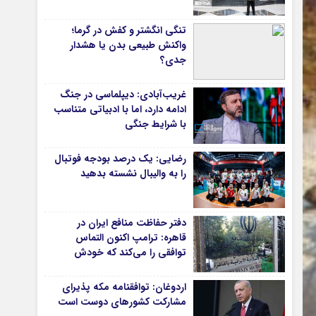
دانشگاه
تنگی انگشتر و کفش در گرما؛
آموزش و پرورش
واکنش طبیعی بدن یا هشدار
جدی؟
بهداشت و درمان
سبک زندگی
غریب‌آبادی: دیپلماسی در جنگ
حوادث، انتظامی
ادامه دارد، اما با ادبیاتی متناسب
با شرایط جنگی
شهری و رفاهی
شهرداری و شورای شهر
رضایی: یک درصد بودجه فوتبال
را به والیبال نشسته بدهید
*ماناسپهر
ی
یادداشت روز
دفتر حفاظت منافع ایران در
اطلاعیه
قاهره: ترامپ اکنون التماس
پیام تبریک ماناسپهر
توافقی را می‌کند که خودش
پیام تسلیت ماناسپهر
ویران کرد
اردوغان: توافقنامه مکه پذیرای
پیوندهای سایت
مشارکت کشورهای دوست است