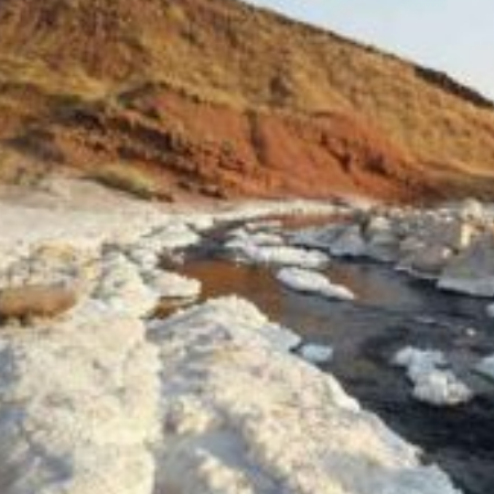
*چندرسانه‌ای
*استان ها
فیلم
آذربایجان شرق
گالری
آذربایجان غربی
اینفوگرافی
اردبیل
عکس
اصفهان
صوت و فیلم
البرز
ایلام