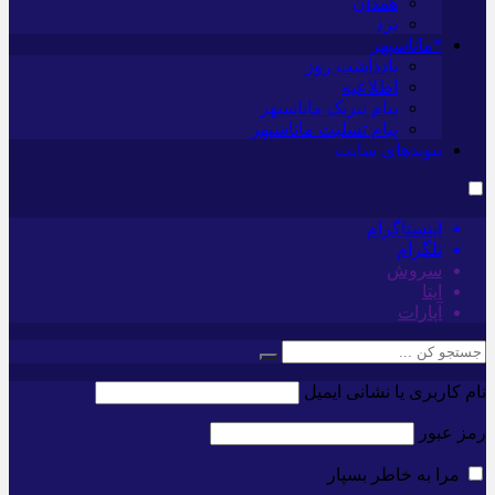
همدان
یزد
*ماناسپهر
یادداشت روز
اطلاعیه
پیام تبریک ماناسپهر
پیام تسلیت ماناسپهر
پیوندهای سایت
اینستاگرام
تلگرام
سروش
ایتا
آپارات
نام کاربری یا نشانی ایمیل
رمز عبور
مرا به خاطر بسپار