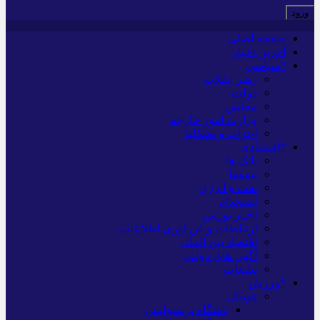
صفحه اصلی
آخرین اخبار
*سیاسی
رهبر انقلاب
دولت
مجلس
وزارت امور خارجه
احزاب و تشکلها
*اقتصادی
بانک ها
بیمه‌ها
نفت و انرژی
استخدام
اخبار بورس
ارتباطات و فن آوری اطلاعات
اقتصاد بین الملل
آگهی های دولتی
تبلیغات
*ورزش
فوتبال
باشگاه پرسپولیس