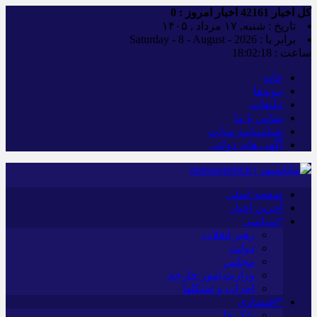
کل اخبار
42161
اخبار امروز :
0
تاریخ : شنبه, ۱۷ مرداد , ۱۴۰۵
برابر با : Saturday - 8 - August - 2026
ساعت :
18:02:19
خانه
پیوندها
تبلیغات
تماس با ما
شناسنامه سایت
آگهی های دولتی
صفحه اصلی
آخرین اخبار
*سیاسی
رهبر انقلاب
دولت
مجلس
وزارت امور خارجه
احزاب و تشکلها
*اقتصادی
بانک ها