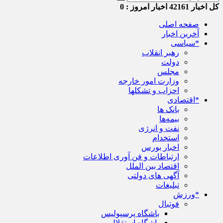
کل اخبار
42161
اخبار امروز :
0
صفحه اصلی
آخرین اخبار
*سیاسی
رهبر انقلاب
دولت
مجلس
وزارت امور خارجه
احزاب و تشکلها
*اقتصادی
بانک ها
بیمه‌ها
نفت و انرژی
استخدام
اخبار بورس
ارتباطات و فن آوری اطلاعات
اقتصاد بین الملل
آگهی های دولتی
تبلیغات
*ورزش
فوتبال
باشگاه پرسپولیس
باشگاه استقلال