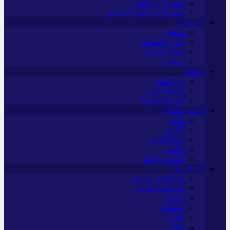
شهری و رفاهی
شهرداری و شورای شهر
*فرهنگی
مذهبی
ایثار و شهادت
دفاع مقدس
اربعین
*جهان
بین الملل
آسیای غربی
آمریکا و اروپا
*چندرسانه‌ای
فیلم
گالری
اینفوگرافی
عکس
صوت و فیلم
*استان ها
آذربایجان شرقی
آذربایجان غربی
اردبیل
اصفهان
البرز
ایلام