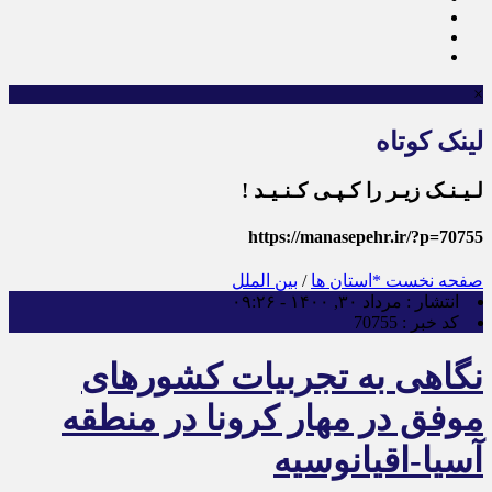
×
لینک کوتاه
لـیـنـک زیـر را کـپـی کـنـیـد !
https://manasepehr.ir/?p=70755
صفحه نخست
*استان ها
/
بین الملل
انتشار :
مرداد ۳۰, ۱۴۰۰ - ۰۹:۲۶
کد خبر :
70755
نگاهی به تجربیات کشورهای
موفق در مهار کرونا در منطقه
آسیا-اقیانوسیه