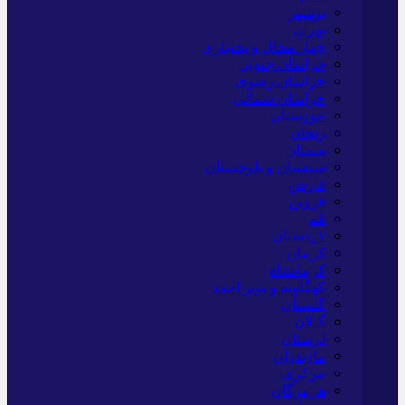
بوشهر
تهران
چهار محال و بختیاری
خراسان جنوبی
خراسان رضوی
خراسان شمالی
خوزستان
زنجان
سمنان
سیستان و بلوچستان
فارس
قزوین
قم
کردستان
کرمان
کرمانشاه
کهگلویه و بویر احمد
گلستان
گیلان
لرستان
مازندران
مرکزی
هرمزگان