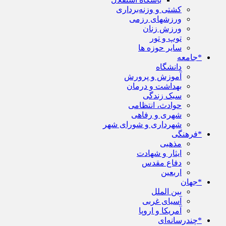
کشتی و وزنه‌برداری
ورزشهای رزمی
ورزش زنان
توپ و تور
سایر حوزه ها
*جامعه
دانشگاه
آموزش و پرورش
بهداشت و درمان
سبک زندگی
حوادث، انتظامی
شهری و رفاهی
شهرداری و شورای شهر
*فرهنگی
مذهبی
ایثار و شهادت
دفاع مقدس
اربعین
*جهان
بین الملل
آسیای غربی
آمریکا و اروپا
*چندرسانه‌ای