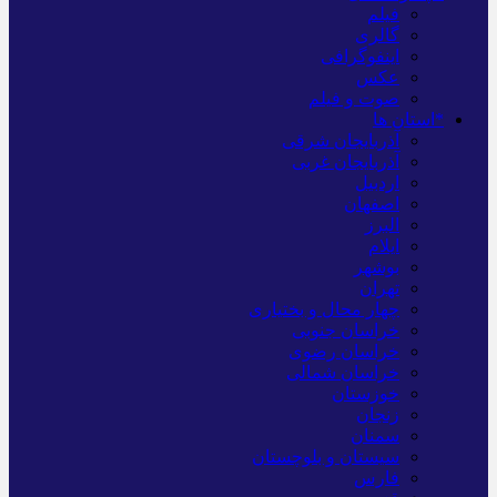
فیلم
گالری
اینفوگرافی
عکس
صوت و فیلم
*استان ها
آذربایجان شرقی
آذربایجان غربی
اردبیل
اصفهان
البرز
ایلام
بوشهر
تهران
چهار محال و بختیاری
خراسان جنوبی
خراسان رضوی
خراسان شمالی
خوزستان
زنجان
سمنان
سیستان و بلوچستان
فارس