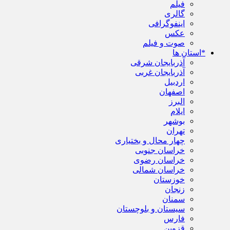
فیلم
گالری
اینفوگرافی
عکس
صوت و فیلم
*استان ها
آذربایجان شرقی
آذربایجان غربی
اردبیل
اصفهان
البرز
ایلام
بوشهر
تهران
چهار محال و بختیاری
خراسان جنوبی
خراسان رضوی
خراسان شمالی
خوزستان
زنجان
سمنان
سیستان و بلوچستان
فارس
قزوین