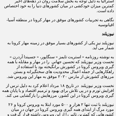
استرالیا به دلیل توجه به بخش سلامت روان در دهه‌های اخیر
کمترین میزان خودکشی در میان کشورهای دنیا را به خود اختصاص
داده است.
نگاهی به تجربیات کشورهای موفق در مهار کرونا در منطقه آسیا-
اقیانوسیه
نیوزیلند
نیوزیلند نیز یکی از کشورهای بسیار موفق در زمینه مهار کرونا به
شمار می آید.
به نوشته روزنامه « استریت تایمز » سنگاپور، « جسیندا آردرن »
نخست وزیر نیوزیلند که تحسین جهانی را در مهار و مقابله با همه
گیری ویروس کرونا در کشورش برانگیخته بود با استفاده از
راهکارهایی از جمله اعمال محدودیت های سختگیرانه و بستن
مرزهای کشورش از مارس ۲۰۲۰ موفق به مهار این ویروس شد.
نخست وزیر نیوزیلند در تاریخ ۱۸ مرداد اعلام کرد به دلیل ترس از
افزایش تورم و در پی تلاش برای بهبود و ترمیم اقتصاد و با پایان همه
گیری ویروس کرونا در این کشور، مرزهایش را بازگشایی می کند.
نیوزیلند با ثبت تنها ۲ هزار و ۵۰۰ مورد ابتلا به ویروس کرونا و ۲۶
مورد مرگ از ابتدای همه گیری ویروس کرونا در جهان در میان
کشورهایی که کمترین تاثیر را از این ویروس داشته قرار گرفت و