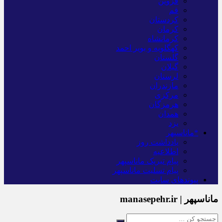
قزوین
قم
کردستان
کرمان
کرمانشاه
کهگلویه و بویر احمد
گلستان
گیلان
لرستان
مازندران
مرکزی
هرمزگان
همدان
یزد
*ماناسپهر
یادداشت روز
اطلاعیه
پیام تبریک ماناسپهر
پیام تسلیت ماناسپهر
پیوندهای سایت
ماناسپهر | manasepehr.ir