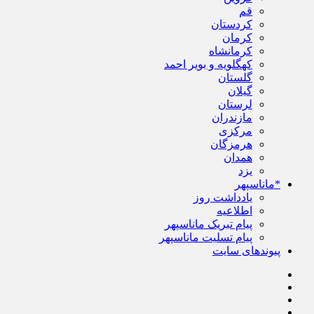
قم
کردستان
کرمان
کرمانشاه
کهگلویه و بویر احمد
گلستان
گیلان
لرستان
مازندران
مرکزی
هرمزگان
همدان
یزد
*ماناسپهر
یادداشت روز
اطلاعیه
پیام تبریک ماناسپهر
پیام تسلیت ماناسپهر
پیوندهای سایت