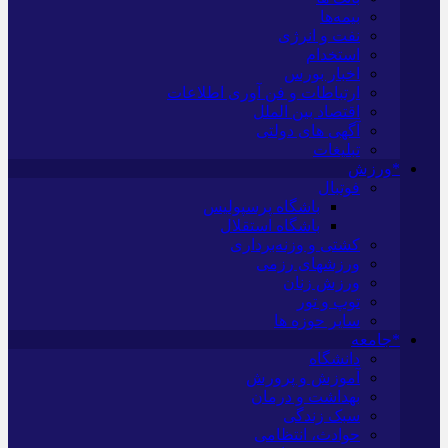
بیمه‌ها
نفت و انرژی
استخدام
اخبار بورس
ارتباطات و فن آوری اطلاعات
اقتصاد بین الملل
آگهی های دولتی
تبلیغات
*ورزش
فوتبال
باشگاه پرسپولیس
باشگاه استقلال
کشتی و وزنه‌برداری
ورزشهای رزمی
ورزش زنان
توپ و تور
سایر حوزه ها
*جامعه
دانشگاه
آموزش و پرورش
بهداشت و درمان
سبک زندگی
حوادث، انتظامی