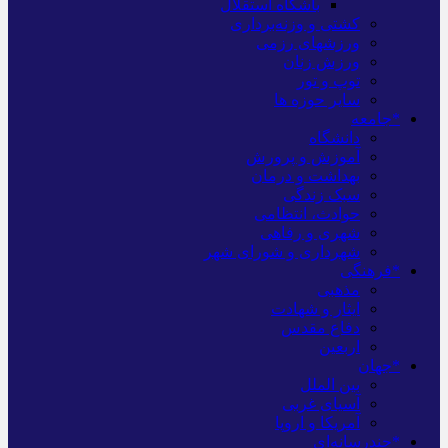
باشگاه استقلال
کشتی و وزنه‌برداری
ورزشهای رزمی
ورزش زنان
توپ و تور
سایر حوزه ها
*جامعه
دانشگاه
آموزش و پرورش
بهداشت و درمان
سبک زندگی
حوادث، انتظامی
شهری و رفاهی
شهرداری و شورای شهر
*فرهنگی
مذهبی
ایثار و شهادت
دفاع مقدس
اربعین
*جهان
بین الملل
آسیای غربی
آمریکا و اروپا
*چندرسانه‌ای