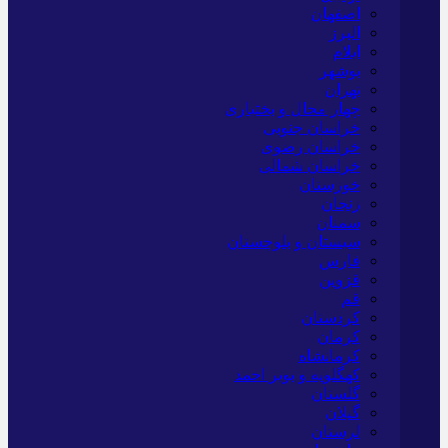
اصفهان
البرز
ایلام
بوشهر
تهران
چهار محال و بختیاری
خراسان جنوبی
خراسان رضوی
خراسان شمالی
خوزستان
زنجان
سمنان
سیستان و بلوچستان
فارس
قزوین
قم
کردستان
کرمان
کرمانشاه
کهگلویه و بویر احمد
گلستان
گیلان
لرستان