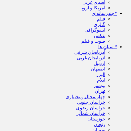
آسیای غربی
آمریکا و اروپا
*چندرسانه‌ای
فیلم
گالری
اینفوگرافی
عکس
صوت و فیلم
*استان ها
آذربایجان شرقی
آذربایجان غربی
اردبیل
اصفهان
البرز
ایلام
بوشهر
تهران
چهار محال و بختیاری
خراسان جنوبی
خراسان رضوی
خراسان شمالی
خوزستان
زنجان
سمنان