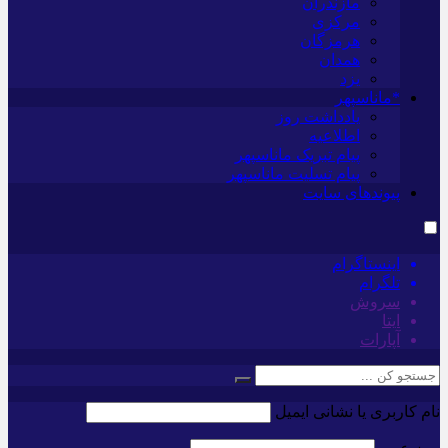
مازندران
مرکزی
هرمزگان
همدان
یزد
*ماناسپهر
یادداشت روز
اطلاعیه
پیام تبریک ماناسپهر
پیام تسلیت ماناسپهر
پیوندهای سایت
اینستاگرام
تلگرام
سروش
ایتا
آپارات
نام کاربری یا نشانی ایمیل