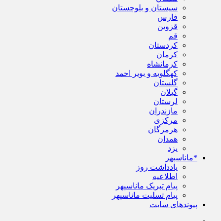
سیستان و بلوچستان
فارس
قزوین
قم
کردستان
کرمان
کرمانشاه
کهگلویه و بویر احمد
گلستان
گیلان
لرستان
مازندران
مرکزی
هرمزگان
همدان
یزد
*ماناسپهر
یادداشت روز
اطلاعیه
پیام تبریک ماناسپهر
پیام تسلیت ماناسپهر
پیوندهای سایت