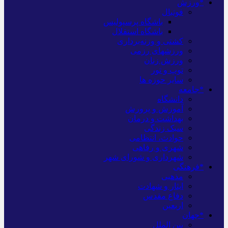
*ورزش
فوتبال
باشگاه پرسپولیس
باشگاه استقلال
کشتی و وزنه‌برداری
ورزشهای رزمی
ورزش زنان
توپ و تور
سایر حوزه ها
*جامعه
دانشگاه
آموزش و پرورش
بهداشت و درمان
سبک زندگی
حوادث، انتظامی
شهری و رفاهی
شهرداری و شورای شهر
*فرهنگی
مذهبی
ایثار و شهادت
دفاع مقدس
اربعین
*جهان
بین الملل