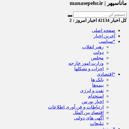
ماناسپهر | manasepehr.ir
کل اخبار
42134
اخبار امروز :
2
صفحه اصلی
آخرین اخبار
*سیاسی
رهبر انقلاب
دولت
مجلس
وزارت امور خارجه
احزاب و تشکلها
*اقتصادی
بانک ها
بیمه‌ها
نفت و انرژی
استخدام
اخبار بورس
ارتباطات و فن آوری اطلاعات
اقتصاد بین الملل
آگهی های دولتی
تبلیغات
*ورزش