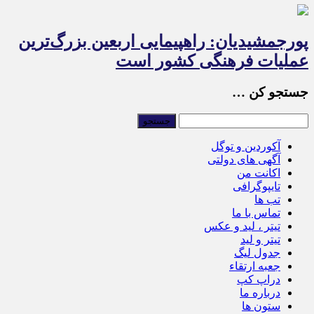
پورجمشیدیان: راهپیمایی اربعین بزرگ‌ترین
عملیات فرهنگی کشور است
جستجو کن …
آکوردین و توگل
آگهی های دولتی
اکانت من
تایپوگرافی
تب ها
تماس با ما
تیتر ، لید و عکس
تیتر و لید
جدول لیگ
جعبه ارتقاء
دراپ کپ
درباره ما
ستون ها