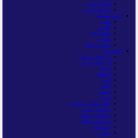
آسیای غربی
آمریکا و اروپا
*چندرسانه‌ای
فیلم
گالری
اینفوگرافی
عکس
صوت و فیلم
*استان ها
آذربایجان شرقی
آذربایجان غربی
اردبیل
اصفهان
البرز
ایلام
بوشهر
تهران
چهار محال و بختیاری
خراسان جنوبی
خراسان رضوی
خراسان شمالی
خوزستان
زنجان