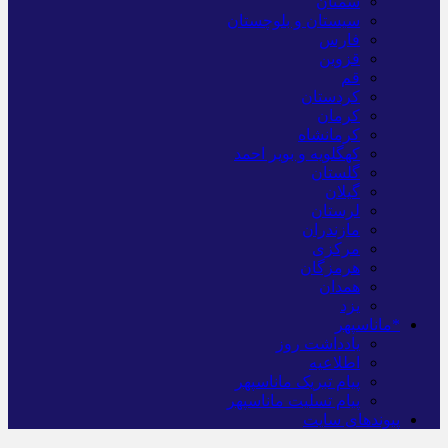
سمنان
سیستان و بلوچستان
فارس
قزوین
قم
کردستان
کرمان
کرمانشاه
کهگلویه و بویر احمد
گلستان
گیلان
لرستان
مازندران
مرکزی
هرمزگان
همدان
یزد
*ماناسپهر
یادداشت روز
اطلاعیه
پیام تبریک ماناسپهر
پیام تسلیت ماناسپهر
پیوندهای سایت