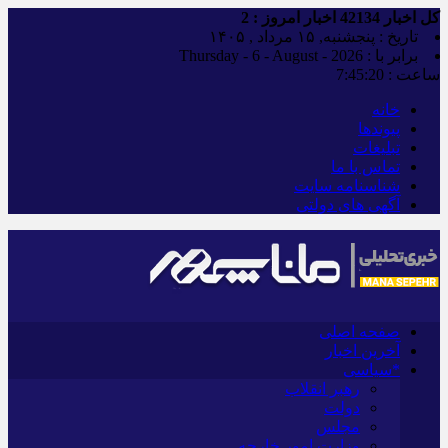
کل اخبار
42134
اخبار امروز :
2
تاریخ : پنجشنبه, ۱۵ مرداد , ۱۴۰۵
برابر با : Thursday - 6 - August - 2026
ساعت :
7:45:21
خانه
پیوندها
تبلیغات
تماس با ما
شناسنامه سایت
آگهی های دولتی
صفحه اصلی
آخرین اخبار
*سیاسی
رهبر انقلاب
دولت
مجلس
وزارت امور خارجه