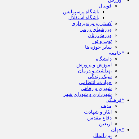
فوتبال
باشگاه پرسپولیس
باشگاه استقلال
کشتی و وزنه‌برداری
ورزشهای رزمی
ورزش زنان
توپ و تور
سایر حوزه ها
*جامعه
دانشگاه
آموزش و پرورش
بهداشت و درمان
سبک زندگی
حوادث، انتظامی
شهری و رفاهی
شهرداری و شورای شهر
*فرهنگی
مذهبی
ایثار و شهادت
دفاع مقدس
اربعین
*جهان
بین الملل