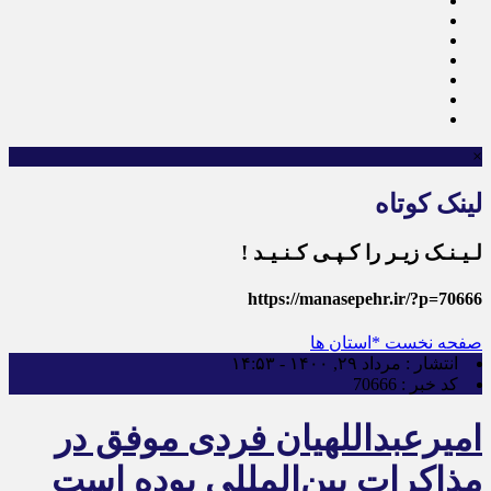
×
لینک کوتاه
لـیـنـک زیـر را کـپـی کـنـیـد !
https://manasepehr.ir/?p=70666
صفحه نخست
*استان ها
انتشار :
مرداد ۲۹, ۱۴۰۰ - ۱۴:۵۳
کد خبر :
70666
امیرعبداللهیان فردی موفق در
مذاکرات بین‌المللی بوده است