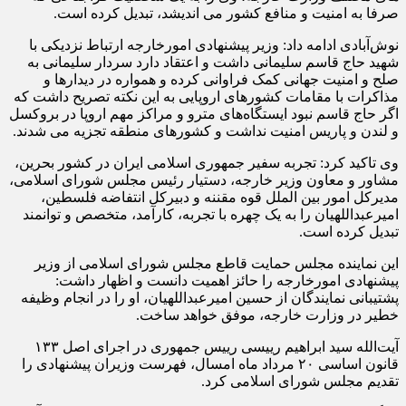
صرفا به امنیت و منافع کشور می اندیشد، تبدیل کرده است.
نوش‌آبادی ادامه داد: وزیر پیشنهادی امورخارجه ارتباط نزدیکی با
شهید حاج قاسم سلیمانی داشت و اعتقاد دارد سردار سلیمانی به
صلح و امنیت جهانی کمک فراوانی کرده و همواره در دیدارها و
مذاکرات با مقامات کشورهای اروپایی به این نکته تصریح داشت که
اگر حاج قاسم نبود ایستگاه‌های مترو و مراکز مهم اروپا در بروکسل
و لندن و پاریس امنیت نداشت و کشورهای منطقه تجزیه می شدند.
وی تاکید کرد: تجربه سفیر جمهوری اسلامی ایران در کشور بحرین،
مشاور و معاون وزیر خارجه، دستیار رئیس مجلس شورای اسلامی،
مدیرکل امور بین الملل قوه مقننه و دبیرکل انتفاضه فلسطین،
امیرعبداللهیان را به یک چهره با تجربه، کارآمد، متخصص و توانمند
تبدیل کرده است.
این نماینده مجلس حمایت قاطع مجلس شورای اسلامی از وزیر
پیشنهادی امورخارجه را حائز اهمیت دانست و اظهار داشت:
پشتیبانی نمایندگان از حسین امیرعبداللهیان، او را در انجام وظیفه
خطیر در وزارت خارجه، موفق خواهد ساخت.
آیت‌الله سید ابراهیم رییسی رییس جمهوری در اجرای اصل ۱۳۳
قانون اساسی ۲۰ مرداد ماه امسال، فهرست وزیران پیشنهادی را
تقدیم مجلس شورای اسلامی کرد.