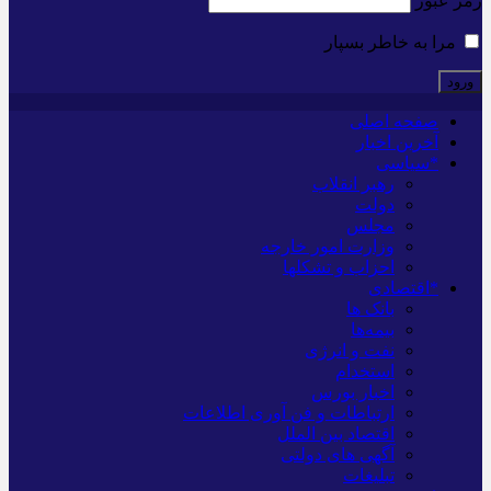
رمز عبور
مرا به خاطر بسپار
صفحه اصلی
آخرین اخبار
*سیاسی
رهبر انقلاب
دولت
مجلس
وزارت امور خارجه
احزاب و تشکلها
*اقتصادی
بانک ها
بیمه‌ها
نفت و انرژی
استخدام
اخبار بورس
ارتباطات و فن آوری اطلاعات
اقتصاد بین الملل
آگهی های دولتی
تبلیغات