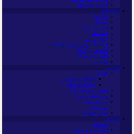
احزاب و تشکلها
*اقتصادی
بانک ها
بیمه‌ها
نفت و انرژی
استخدام
اخبار بورس
ارتباطات و فن آوری اطلاعات
اقتصاد بین الملل
آگهی های دولتی
تبلیغات
*ورزش
فوتبال
باشگاه پرسپولیس
باشگاه استقلال
کشتی و وزنه‌برداری
ورزشهای رزمی
ورزش زنان
توپ و تور
سایر حوزه ها
*جامعه
دانشگاه
آموزش و پرورش