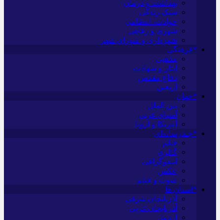
بهداشت و درمان
سبک زندگی
حوادث، انتظامی
شهری و رفاهی
شهرداری و شورای شهر
*فرهنگی
مذهبی
ایثار و شهادت
دفاع مقدس
اربعین
*جهان
بین الملل
آسیای غربی
آمریکا و اروپا
*چندرسانه‌ای
فیلم
گالری
اینفوگرافی
عکس
صوت و فیلم
*استان ها
آذربایجان شرقی
آذربایجان غربی
اردبیل