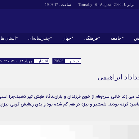
برابر با : Thursday - 6 - August - 2026
ساعت :
19:07:18
ش
*جامعه
*فرهنگی
*جهان
*چندرسانه‌ای
*استان ها
*سیاسی
*اقتصادی
رهبر انقلاب
بانک ها
کد خبر :
70593
انتشار :
مرداد ۲۸, ۱۴۰۰ - ۲۰:۲۲
دولت
بیمه‌ها
داد ابراهیمی
مجلس
نفت و انرژی
وزارت امور خارجه
استخدام
ی زند.خاکی سرخ‌فام از خون فرزندان و یاران.ناگاه قلبش تیر کشید.چرا اسب
احزاب و تشکلها
اخبار بورس
محاصره کرده بودند. شمشیر و نیزه در هم گم شده بود و بدن رعنایش گویی نیزار
ارتباطات و فن
اقتصاد بین الم
آگهی های دولت
تبلیغات