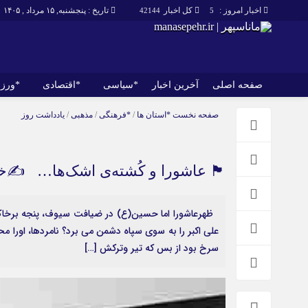
اخبار امروز :
کل اخبار
تاریخ : پنجشنبه, ۱۵ مرداد , ۱۴۰۵
42144
5
صفحه اصلی
آخرین اخبار
*سیاسی
*اقتصادی
*ورز
صفحه اصلی
آخرین اخبار
صفحه نخست
*استان ها
/
*فرهنگی
/
مذهبی
/
یادداشت روز
🏴 عاشورا و کُشته‌ی اشک‌ها… ✍خدا
ظهرعاشورا اما حسین(ع) در ضیافت سیوف، پنجه برخاک م
علی اکبر را به سوی سپاه دشمن می برد؟ نامردها، اورا 
سرخ بود از بس که تیر وترکش […]