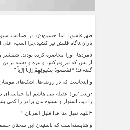
ظهرعاشورا اما حسین(ع) در ضیافت سیوف
یاران.ناگاه قلبش تیر کشید.چرا اسب، علی 
نامردها، اورا محاصره کرده بودند. شمشیر و
از بس که تیر وترکش و نیزه و دشنه بر تن ع
گفته‌اند؛ “فَقَطَّعوهُ بِسُیوفِهِمْ اِرْباً اِرْباً ”
و اینجاست که در روضه‌ها، اشک‌های مومنا
▪️زینب(س) عقیله بنی هاشم اما حماسه‌ای د
را دید، استوار و نستوه بدن برادر را کمی بل
“اللهم تقبل منا هذا قلیل القربان.”
و شایسته‌است که باشنیدن این سخنان چشم‌