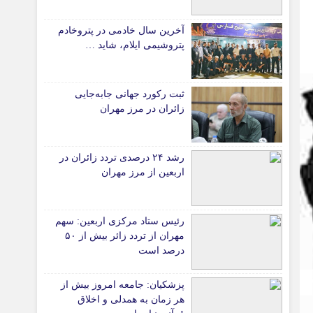
دانشگاه
آخرین سال خادمی در پتروخادم
آموزش و پرورش
پتروشیمی ایلام، شاید …
بهداشت و درمان
سبک زندگی
ثبت رکورد جهانی جابه‌جایی
حوادث، انتظامی
زائران در مرز مهران
شهری و رفاهی
شهرداری و شورای شهر
رشد ۲۴ درصدی تردد زائران در
اربعین از مرز مهران
*ماناسپهر
قی
یادداشت روز
رئیس ستاد مرکزی اربعین: سهم
ی
اطلاعیه
مهران از تردد زائر بیش از ۵۰
پیام تبریک ماناسپهر
درصد است
پیام تسلیت ماناسپهر
پزشکیان: جامعه امروز بیش از
پیوندهای سایت
هر زمان به همدلی و اخلاق