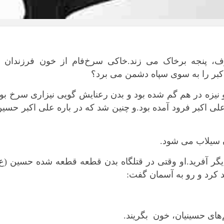
بوشهر
تهران
چهار محال و بخ
خراسان جنوبی
، پنجه برخاک می زند.خاکی سرخ‌فام از خون فرزندان و
خراسان رضوی
اکبر را به سوی سپاه دشمن می برد؟
خراسان شمال
 نیزه در هم گم شده بود و بدن رعنایش گویی نیزاری سرخ بو
خوزستان
لی اکبر فرود آمده بود.و چنین شد که در باره علی اکبر حسی
زنجان
سمنان
سیستان و بلو
ن سیلاب می شود.
فارس
یگر آفرید.او وقتی در قتلگاه بدن قطعه قطعه شده حسین (ع
قزوین
ند کرد و رو به آسمان گفت:
قم
کردستان
کرمان
های حسینیان، خون بگریند.