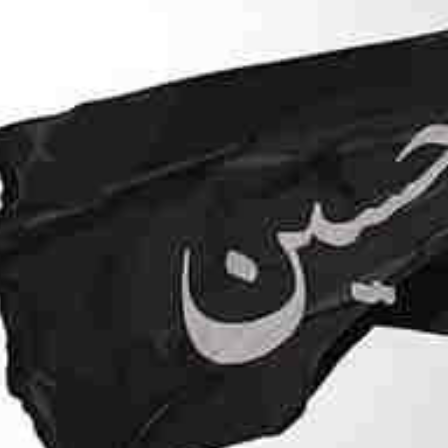
*چندرسانه‌ای
*استان ها
فیلم
آذربایجان شر
گالری
آذربایجان غرب
اینفوگرافی
اردبیل
عکس
اصفهان
صوت و فیلم
البرز
ایلام