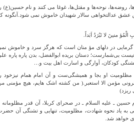
کرمانشاه
بعد از ۱۴۰۰ سال، مرثیه‌ها، روضه‌ها، نوحه‌ها و مقتل‌ها، غوغا می کنند و نام حسین(ع) ر
کهگلویه و بویر
ش عشق عدالتخواهی سالار شهیدان خاموش نمی شود.آنگونه که
گلستان
گیلان
لْمُؤ منینَ لا تَبْرَدُ اَبَداً.
لرستان
مازندران
گرمایى در دلهاى مؤ منان است که هرگز سرد و خاموش نمى
مرکزی
یست بی‌شمارست؛ دستان بریده‌ ابوالفضل، بدن پاره پاره عل
هرمزگان
ن، تشنگی کودکان، آوارگی و اسارت اهل بیت و…
همدان
ی مظلومیت او بجا و همیشگی‌ست و آن امام همام نیزخود را
یزد
یذکرونی مؤمن الا استعبر.( من کشته اشک هایم، هیچ مؤمنی مر
ریزد)
حسین ـ علیه السلام ـ در صحرای کربلا، آن قدر مظلومانه 
تی به یاد نحوه شهادت، مظلومیت، تنهایی و تشنگی آن حضرت
ی خواهد شد.