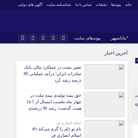
خانه
پیوندها
تبلیغات
تماس با ما
شناسنامه سایت
آگهی های دولتی
*ماناسپهر
پیوندهای سایت
نام کاربری یا نشانی ایمیل
اینستاگرام
*ورزش
آخرین اخبار
فوتبال
تلگرام
تغییر مثبت در عملکرد مالی بانک
باشگاه پرسپولیس
رمز عبور
صادرات ایران/ درآمد عملیاتی 80
سروش
باشگاه استقلال
درصد رشد کرد
ایتا
کشتی و وزنه‌برداری
،
حق بیمه تولیدی بیمه ملت در
ورزشهای رزمی
مرا به خاطر بسپار
آپارات
چهار ماه نخست امسال از 14.5
ی
 آوری اطلاعات
ورزش زنان
همت گذشت/ رشد 90 درصدی
لل
توپ و تور
نسبت به مدت مشابه سال
گذشته
ی
سایر حوزه ها
اسلام انصاری فر
نام تو دلم را گرم می‌کند ✍️
اسلام انصاری فر
*جامعه