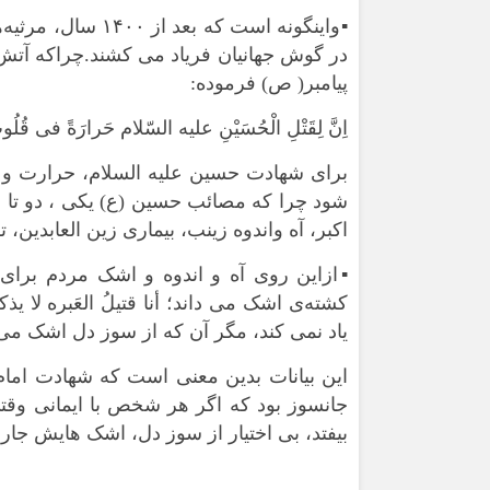
▪️واینگونه است که 
در گوش جهانیان فریاد می کشند.چراکه آت
پیامبر( ص) فرموده:
اِنَّ لِقَتْلِ الْحُسَیْنِ علیه السّلام حَرارَةً فى قُلُوبِ ا
براى شهادت حسین علیه السلام، حرارت و 
شود چرا که مصائب حسین (ع) یکی ، دو تا ن
اکبر، آه واندوه زینب، بیماری زین العابدی
▪️ازاین روی آه و اندوه و اشک مردم برا
کشته‌ی اشک می داند؛ أنا قتیلُ العَبره لا 
یاد نمی کند، مگر آن که از سوز دل اشک می 
این بیانات بدین معنی است که شهادت امام 
جانسوز بود که اگر هر شخص با ایمانی وق
بیفتد، بی اختیار از سوز دل، اشک هایش جار