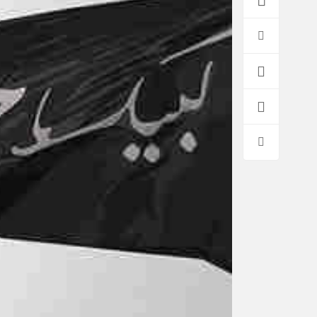
*فرهنگی
*جهان
مذهبی
بین الملل
ایثار و شهادت
آسیای غربی
دفاع مقدس
آمریکا و اروپا
اربعین