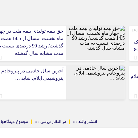
صورت‌های مالی 3 ماهه نخست 1405
حق بیمه تولیدی بیمه ملت در چها
ماه نخست امسال از 14.5 همت
ک
گذشت/ رشد 90 درصدی نسبت 
 ایران/ درآمد عملیاتی 80
مدت مشابه سال گذشته
آخرین سال خادمی در پتروخادم
لام
پتروشیمی ایلام، شاید …
انتشار یافته : 0
در انتظار بررسی : 0
مجموع دیدگاهها : 