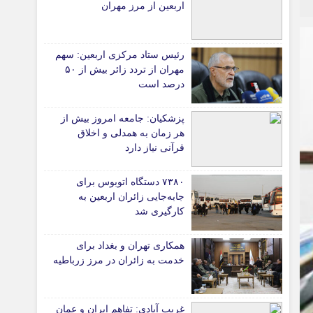
اربعین از مرز مهران
*جامعه
دانشگاه
رئیس ستاد مرکزی اربعین: سهم
آموزش و پرورش
مهران از تردد زائر بیش از ۵۰
درصد است
بهداشت و درمان
سبک زندگی
پزشکیان: جامعه امروز بیش از
حوادث، انتظامی
هر زمان به همدلی و اخلاق
شهری و رفاهی
قرآنی نیاز دارد
شهرداری و شورای شهر
۷۳۸۰ دستگاه اتوبوس برای
جابه‌جایی زائران اربعین به‌
*ماناسپهر
کارگیری شد
ی
یادداشت روز
اطلاعیه
همکاری تهران و بغداد برای
خدمت به زائران در مرز زرباطیه
پیام تبریک ماناسپهر
پیام تسلیت ماناسپهر
غریب آبادی: تفاهم ایران و عمان