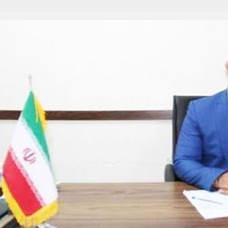
تبلیغات
*چندرسانه‌ای
*استان ها
فیلم
آذربایجان شرق
گالری
آذربایجان غربی
اینفوگرافی
اردبیل
عکس
اصفهان
صوت و فیلم
البرز