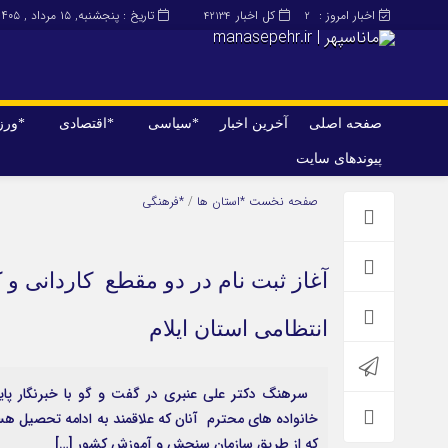
اخبار امروز :
کل اخبار
تاریخ : پنجشنبه, ۱۵ مرداد , ۱۴۰۵
42134
2
صفحه اصلی
آخرین اخبار
*سیاسی
*اقتصادی
*ور
پیوندهای سایت
صفحه اصلی
آخرین اخبار
صفحه نخست
*استان ها
/
*فرهنگی
آغاز ثبت نام در دو مقطع کاردانی و
انتظامی استان ایلام
سرهنگ دکتر علی عنبری در گفت و گو با خبرنگار پایگ
خانواده های محترم آنان که علاقمند به ادامه تحصیل هس
که از طریق سازمان سنجش و آموزش کشور […]