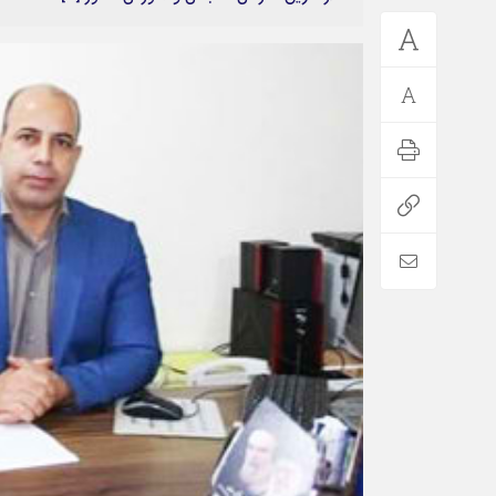
*فرهنگی
*جهان
مذهبی
بین الملل
ایثار و شهادت
آسیای غربی
دفاع مقدس
آمریکا و اروپا
اربعین