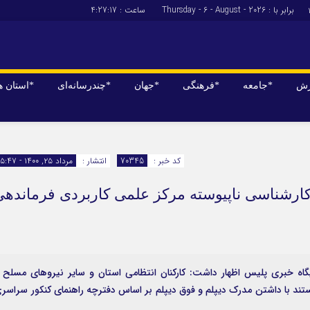
برابر با : Thursday - 6 - August - 2026
ساعت :
4:27:17
زش
*جامعه
*فرهنگی
*جهان
*چندرسانه‌ای
*استان ه
*سیاسی
*اقتصادی
رهبر انقلاب
بانک ها
کد خبر :
70345
انتشار :
مرداد ۲۵, ۱۴۰۰ - ۱۵:۴۷
دولت
بیمه‌ها
 کارشناسی ناپیوسته مرکز علمی کاربردی فرماندهی
مجلس
نفت و انرژی
وزارت امور خارجه
استخدام
احزاب و تشکلها
اخبار بورس
ارتباطات و فن 
اه خبری پلیس اظهار داشت: کارکنان انتظامی استان و سایر نیروهای مسلح 
اقتصاد بین المل
تند با داشتن مدرک دیپلم و فوق دیپلم بر اساس دفترچه راهنمای کنکور سراسر
آگهی های دولت