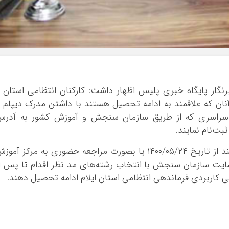
ایلام
بوشهر
تهران
چهار محال و بخ
خراسان جنوبی
خراسان رضوی
گار پایگاه خبری پلیس اظهار داشت: کارکنان انتظامی استان 
خراسان شمالی
ان که علاقمند به ادامه تحصیل هستند با داشتن مدرک دیپلم 
خوزستان
ر سراسری که از طریق سازمان سنجش و آموزش کشور به آدرس
ت‌نام نمایند.
زنجان
سمنان
وی تصریح کرد: علاقمندان و داوطلبان می‌توانند از تاریخ ۱۴۰۰/۰۵/۲۴ یا بصورت مراجعه حضوری به مرکز آمو
سیستان و بلو
 سایت سازمان سنجش با انتخاب رشته‌های مد نظر اقدام تا پس ا
فارس
قزوین
قم
کردستان