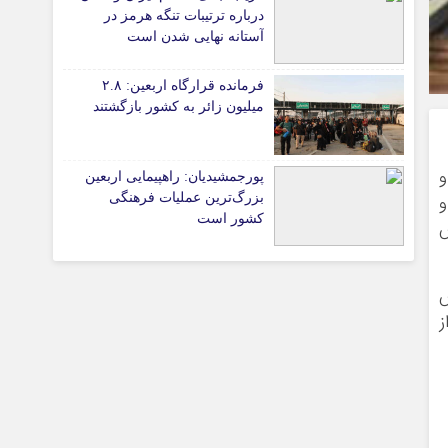
پیوندهای سایت
درباره ترتیبات تنگه هرمز در
آستانه نهایی شدن است
فرمانده قرارگاه اربعین: ۲.۸
تیاری
میلیون زائر به کشور بازگشتند
و
پورجمشیدیان: راهپیمایی اربعین
و
بزرگ‌ترین عملیات فرهنگی
کشور است
زش
چستان
ز