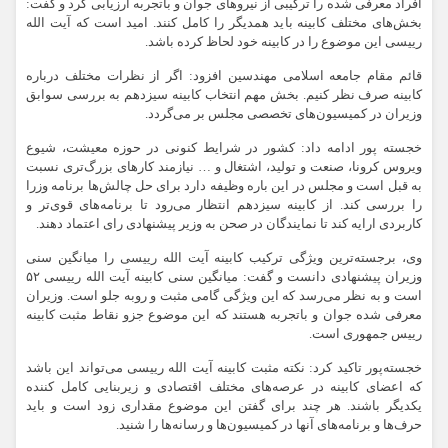
افراد معرفی شده را ترکیبی از نیروهای جوان و باتجربه ارزیابی کرد و گفت:
بخش‌های مختلف کابینه باید همدیگر را کامل کنند. امید است که آیت الله
رییسی این موضوع را در کابینه خود لحاظ کرده باشد.
قائم مقام جامعه اسلامی مهندسین افزود: اگر از نظرات مختلف درباره
کابینه صرف نظر کنیم. بخش مهم انتخاب کابینه سیزدهم به بررسی سوابق
وزیران در کمیسیون‌های تخصصی مجلس بر می‌گردد.
خجسته پور ادامه داد: کشور در شرایط کنونی در حوزه معیشت، شیوع
ویروس کرونا، صنعت و تولید، اشتغال و … نیازمند کارهای بزرگ‌تری نسبت
به قبل است و مجلس در این باره وظیفه دارد برای حل چالش‌ها برنامه وزرا
را بررسی کند. از کابینه سیزدهم انتظار می‌رود تا برنامه‌های قوی‌تر و
کاربردی ارایه کند تا نمایندگان در صحن به وزیر پیشنهادی رای اعتماد دهند.
وی، برجسته‌ترین ویژگی ترکیب کابینه آیت الله رییسی را میانگین سنی
وزیران پیشنهادی دانست و گفت: میانگین سنی کابینه آیت الله رییسی ۵۲
است و به نظر می‌رسد که این ویژگی گامی مثبت و روبه جلو است. وزیران
معرفی شده جوان و باتجربه هستند که این موضوع جزو نقاط مثبت کابینه
رییس جمهوری است.
خجسته‌پور تاکید کرد: نکته مثبت کابینه آیت الله رییسی می‌تواند این باشد
که اعضای کابینه در عرصه‌های مختلف اقتصادی و زیربنایی کامل کننده
یکدیگر باشند. هر چند برای گفتن این موضوع مقداری زود است و باید
حرف‌ها و برنامه‌های آنها در کمیسیون‌ها و رسانه‌ها را شنید.