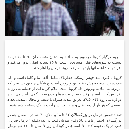
سویه مرگبار کرونا موسوم به «دلتا» به اذعان متخصصان ۵۰ تا ۶۰ درصد
نسبت به سویه‌های قبلی مسری‌تر است، با ۱۵ نشانه اصلی بروز می‌کند و
افراد با مشاهده آنها باید به سرعت روند درمان را آغاز کنند.
کرونا تا کنون سه جهش ژنتیکی خطرناک شامل آلفا، بتا و گاما داشته و دلتا
جدیدترین نسخه جهش یافته این ویروس است. پزشکان چندین نشانه را که
مربوط به ابتلا به ویروس دلتا کرونا است اعلام کرده اند، از جمله، تب رو به
افزایش که با استامینوفن و سایر تب برها و بدن شویه کمی پایین می آید و
دوباره می رود بالای ۳۸.۵، تعریق شدید همراه با ضعف و بیحالی شدید، تعداد
تنفسی که هر بار از دفعه قبل و در حالت استراحت در یک دقیقه بیشتر شود.
تعداد تنفس نرمال در بزرگسالان ۱۲ تا ۱۸ و بالای ۳۰ چه در اطفال چه در
بزرگسالان اخطار کامل، بالا رفتن ضربان قلب در یک دقیقه ( نرمال ضربان
قلب در یک دقیقه ۷ تا ۹۰ است)، در کودکان زیر ۹ سال تا ۱۱۰ هم نرمال