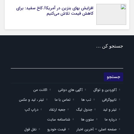
افزایش بهای بنزین در آمریکا/ کاخ سفید: برای
کاهش قیمت تلاش می‌کنیم
جستجو کن …
آکوردین و توگل
آگهی های دولتی
اکانت من
تایپوگرافی
تب ها
تماس با ما
تیتر ، لید و عکس
تیتر و لید
جدول لیگ
جعبه ارتقاء
دراپ کپ
درباره ما
ستون ها
شناسنامه سایت
صفحه اصلی – آخرین اخبار
قیمت خودرو
نقل قول