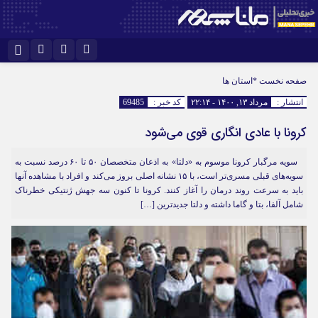
اینستاگرام
نام کاربری یا نشانی ایمیل
تلگرام
صفحه نخست
*استان ها
انتشار :
مرداد ۱۳, ۱۴۰۰ - ۲۲:۱۴
کد خبر :
69485
سروش
ایتا
کرونا با عادی انگاری قوی می‌شود
رمز عبور
آپارات
سویه مرگبار کرونا موسوم به «دلتا» به اذعان متخصصان ۵۰ تا ۶۰ درصد نسبت به
سویه‌های قبلی مسری‌تر است، با ۱۵ نشانه اصلی بروز می‌کند و افراد با مشاهده آنها
مرا به خاطر بسپار
باید به سرعت روند درمان را آغاز کنند. کرونا تا کنون سه جهش ژنتیکی خطرناک
شامل آلفا، بتا و گاما داشته و دلتا جدیدترین […]