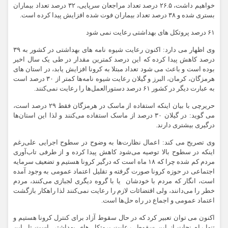
خواهیم داشت، ۲۶.۵ درصد تعداد مراجعان سرپایی، ۳۲ درصد تعداد بیماران
بستری شده و ۳۸ درصد تعداد بیماران فوت شده افزایش پیدا کرده است.
۶۱ درصد پروتکل های بهداشتی رعایت نمی شود
وی اظهار می دارد: اکنون رعایت شیوه نامه های بهداشتی در کشور به ۳۹
درصد کاهش پیدا کرده که این درصد کمترین مقدار در طی یک سال اخیر
بوده است و باعث می شود تعداد مبتلا به کرونا افزایش یابد، در استان های
هرمزگان، کرمان، البرز و گیلان رعایت شیوه نامه‌ها کمتر از ۳۰ درصد است
به عبارت دیگر در کشور ۶۱ درصد دستورالعمل‌ها را رعایت نمی‌کنند.
حریرچی با بیان اینکه استفاده از ماسک در هرمزگان فقط ۲۹ درصد است،
می گوید: در گیلان ۳۰ درصد از ماسک استفاده می‌کنند و لذا این استان‌ها
درگیری بیشتری دارند.
وی تصریح می کند: اعمال نظارت‌ها به وضوح در سطوح اجرایی علی‌رغم
اینکه در سطوح بالا توصیه می‌شود کاهش پیدا کرده و از طرفی تاب‌آوری
مردم کم شده چرا که ۱۸ ماه است که درگیر کرونا هستیم و تضعیف سرمایه
اجتماعی در حوزه کرونا صورت گرفته و تقلیل اعتماد عمومی به وجود آمده
است، انگار که مردم با خودشان یا با گروه دیگری لجبازی می‌کنند، مردم
خطر را می‌دانند، ولی اقتضائات لازم را رعایت نمی‌کنند لذا راهکار بازگشت
اعتماد عمومی و اجماع در راه حل‌ها است.
اکنون می توان تعبیر کرد که در حال سقوط آزاد برای کنترل کرونا هستیم و
تنها راه نجات از این سقوط، رعایت پروتکل های بهداشتی است تا این