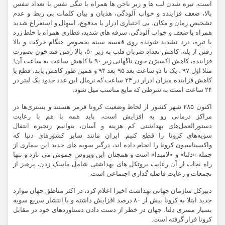
است، تیره شدن لب ها و زیر ناخن ها همراه با تنگی نفس با تعداد تنفس
بالا، ضعف فزاینده و خواب آلودگی، هذیان و بیان کلمات بی ربط و عدم
تشخیص زمان و مکان، بی اختیاری ادرار یا مدفوع، اسهال و استفراغ شدید
همراه با ضعف و خواب آلودگی، سرفه های شدید، قطاری همراه با خلط زرد
یا تیره، درد تشدید شونده روی قفسه سینه بخصوص هنگام حرکت و بالا
رفتن از پله، کاهش تعداد ضربان قلب به زیر ۵۰، بالا رفتن قند خون بصورت
فزاینده، کاهش اکسیژن خون ناگهانی زیر ۹۰ یا کاهش ساعت به ساعت آن!
مثلا اول ۹۷ ، یک تا دو ساعت بعد ۹۵ بعد ۹۴ و همین طور کاهش یابد، قطع یا
کاهش فزاینده میزان ادرار در ۲۴ ساعت که نرمال این عدد حدود یک لیتر در
۲۴ ساعت است به شرطی که مایع مناسب میل شود.
اکنون ۲۸۵ شهر کشور از لحاظ وضعیت کرونا قرمز هستند و بستری‌ها در
مراکز درمانی رو به افزایش است، باید همه با هم با رعایت
دستورالعمل‌های بهداشتی کم هزینه و آسان، بتوانیم زنجیره انتقال
سویه‌های کرونا را قطع کنیم. ایران مانند سایر کشورهای دنیا که
واکسیناسیون کرونا را انجام داده اند، درگیر سویه های جدید این بیماری از
جمله «دلتا» و «لامبدا» است و همچنان این ویروس چموش می تازد و تنها
راه نجات از آن رعایت پروتکل های بهداشتی شامل ماسک زدن، پرهیز از
تجمعات و رعایت فاصله گذاری اجتماعی است.
دبیرکل سازمان جهانی بهداشت اخیرا اعلام کرد، در اکثر مناطق جهان موارد
جدید ابتلا به کرونا بیش از ۸۰ درصد افزایش داشته و با انتشار سریع سویه
بسیار مسری دلتا، جهان در خطر از دست دادن دستاوردهای خود در مقابل
کرونا قرار گرفته است.