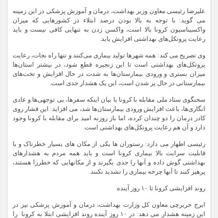
علیرضا رئیسی معاون وزیر بهداشت، درمان و آموزش پزشکی در این زمینه
می گوید: با توجه به بالا بودن درصد ابتلاء در کشورهایی که میزان
واکسیناسیون کرونا بالا است، واکسن زدن به تنهایی کافی نیست و باید
رعایت پروتکل‌های بهداشتی افزایش یابد.
وی تصریح می کند: همه شهرها تولید بیماری می‌کنند و تنها راه نجات، رعایت
پروتکل‌های بهداشتی است تا این زنجیره قطع شود، در بیشتر استان‌ها
میزان بستری و ورودی بیمارستان‌ها به شدت در حال افزایش و تخت‌های
بیمارستانی در حال پر شدن است، این یک هشدار جدی است.
سخنگوی ستاد ملی مقابله با کرونا با بیان اینکه سفرها، بی توجهی‌ها و عادی
انگاری‌ها، باعث افزایش ورودی بیمارستان‌ها شد، می افزاید: این فشار روی
کادر درمان را دو چندان کرده، اما باز روزنه امید برای مقابله با کرونا وجود
دارد و آن هم رعایت پروتکل‌های بهداشتی است.
رئیسی اظهار می دارد: رستوران ها یکی از مکان های بسیار خطرناک و با
قابلیت سرایت بالا بیماری کرونا است و باید همه مردم به هشدارهای
بهداشتی گوش داده و آنها را جدی بگیرند و از مکانهایی که خطرزا هستند،
پرهیز کنند تا آنها چرخه بیماری را تشدید نکنند.
روند افزایشی کرونا تا ۱۰ روز آینده
ایرج حریرچی معاون کل وزارت بهداشت، درمان و آموزش پزشکی نیز در
این زمینه هشدار می دهد: در ۱۰ روز آینده روند افزایشی ابتلا به کرونا را