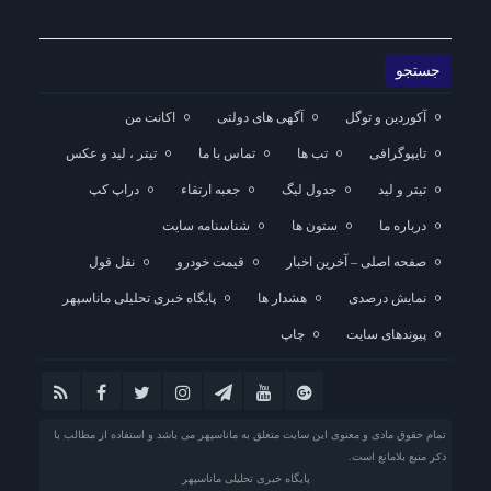
آکوردین و توگل
آگهی های دولتی
اکانت من
تایپوگرافی
تب ها
تماس با ما
تیتر ، لید و عکس
تیتر و لید
جدول لیگ
جعبه ارتقاء
دراپ کپ
درباره ما
ستون ها
شناسنامه سایت
صفحه اصلی – آخرین اخبار
قیمت خودرو
نقل قول
نمایش درصدی
هشدار ها
پایگاه خبری تحلیلی ماناسپهر
پیوندهای سایت
چاپ
تمام حقوق مادی و معنوی این سایت متعلق به ماناسپهر می باشد و استفاده از مطالب با
ذکر منبع بلامانع است.
پایگاه خبری تحلیلی ماناسپهر