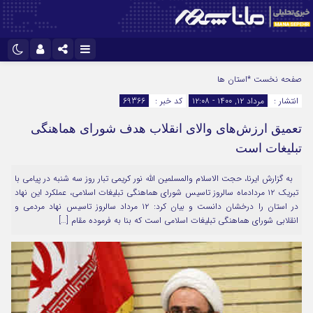
نام کاربری یا نشانی ایمیل
اینستاگرام
تلگرام
صفحه نخست
*استان ها
انتشار :
مرداد ۱۲, ۱۴۰۰ - ۱۲:۰۸
کد خبر :
69366
سروش
ایتا
تعمیق ارزش‌های والای انقلاب هدف شورای هماهنگی
رمز عبور
آپارات
تبلیغات است
به گزارش ایرنا، حجت الاسلام والمسلمین الله نور کریمی تبار روز سه شنبه در پیامی با
مرا به خاطر بسپار
تبریک ۱۲ مردادماه سالروز تاسیس شورای هماهنگی تبلیغات اسلامی، عملکرد این نهاد
در استان را درخشان دانست و بیان کرد: ۱۲ مرداد سالروز تاسیس نهاد مردمی و
انقلابی شورای هماهنگی تبلیغات اسلامی است که بنا به فرموده مقام […]