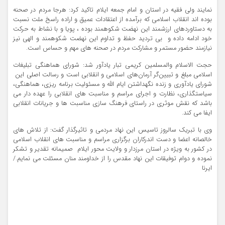
نمایند ولی فقیه در استان و امام جمعه ایلام تاکید کرد: هرجا مردم در صحنه
بوده اند انقلاب اسلامی که برآمده از اعتقادات عمیق و اراده راسخ ملت نسبت
به دستاوردهای ارزشمند این نهضت شکوهمند بوده ، پویا و با نشاط به حرکت
خود ادامه داده و بی تردید حفظ و تداوم این نهضت شکوهمند و الهی نیز
نیازمند حضور مستمر و مشارکت مردم در صحنه های مهم و حساس است.
حجت الاسلام والمسلمین کریمی تبار یادآور شد: شورای هماهنگی تبلیغات
اسلامی مبلغ و تبیین‌گر آرمان‌های اسلامی و انقلابی است و رسالت اصلی این
شورای یادآوری و زنده نگهداشتن ایام الله و مسئولیت برنامه ریزی، هماهنگی،
سیاستگذاری، نظارت و اجرای مراسم و مناسبت های انقلابی را عهده دار می
باشد که نقش موثری در راستای فرهنگ سازی مناسبت ها و جریانات انقلابی
ایفا می کند.
وی با تبریک سالروز تاسیس این نهاد مردمی و تاثیرگذار گفت: از تلاش های
خالصانه اعضا و دست اندرکاران برگزاری مراسم و مناسبت های انقلاب اسلامی
در کشور به ویژه در استان مرزدار و ولایت محور ایلام صمیمانه تقدیر و تشکر
نموده و دوام توفیقات این نهاد مقدس را از خداومند منان مسئلت می نمایم./
ایرنا