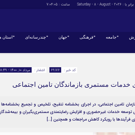
برابر با : Saturday - 8 - August - 2026
ساعت :
7:04:06
زش
*جامعه
*فرهنگی
*جهان
*چندرسانه‌ای
*استان ه
*سیاسی
*اقتصادی
رهبر انقلاب
بانک ها
کد خبر :
69176
انتشار :
مرداد ۱۰, ۱۴۰۰ - ۱۸:۴۹
دولت
بیمه‌ها
 خدمات مستمری بازماندگان تامین اجتماعی
مجلس
نفت و انرژی
وزارت امور خارجه
استخدام
احزاب و تشکلها
اخبار بورس
ازمان تامین اجتماعی، در اجرای بخشنامه تنقیح، تلخیص و تجمیع بخشنامه‌ها 
ازماندگان مورخ ۰۱‏/۰۸‏/۱۳۹۵ و در راستای توسعه‌ خدمات غیرحضوری و افزایش رضایتمندی مستمری‌بگیران و بیمه‌شدگا
ارتباطات و فن 
ی فرآیندها با رویکرد کاهش مراجعات و همچنین […]
اقتصاد بین الم
آگهی های دولت