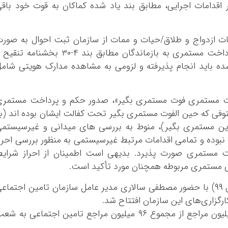
 اقدامات اجرایی، مطابق بند یاد شده کماکان به قوت خود باق
 ازدواج و طلاق‏/حیات و ممات از سازمان ثبت احوال به صور
سیستمی، بررسی سالیانه صحت استحقاق پرداخت مستمری به بازماندگان مطابق بند ۴‏-۳۰ بخشنامه ت
شده باید انجام پذیرفته و لزومی به مشاهده مدارک هویتی شام
 مستمری فوت مستمری بگیر»، صدور حکم و پرداخت مستمری
توفی که حین الفوت مستمری بگیر تحت کفالت ایشان بوده اند (ب
والدین مستمری بگیر)، منوط به بررسی های میدانی و غیرسیستم
) نبوده و تمامی اقدامات مرتبط غیرسیستمی به منظور بررسی احرا
 مستمری صورت پذیرد. بدیهی است اطمینان از احراز شرایط
یای مستمری مربوطه همچنان مورد تأکید است.
به گزارش ایرنا، طرح ۳۰۷۰ روز دوشنبه (۱۹ آبان ٩٩) با حضور مصطفی سالاری مدیر عامل سازمان تامین اجتماع
زاری‌های این سازمان افتتاح شد.
این طرح با ارائه ۳۰ خدمت الکترونیک، ۷۰ میلیون مراجع از مجموع ۹۶ میلیون مراجع تامین اجتماعی به ش