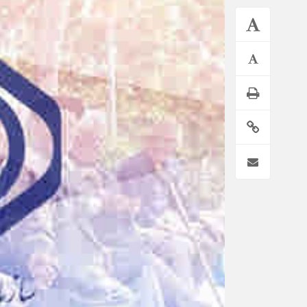
*فرهنگی
*جهان
مذهبی
بین الملل
ایثار و شهادت
آسیای غربی
دفاع مقدس
آمریکا و اروپا
اربعین