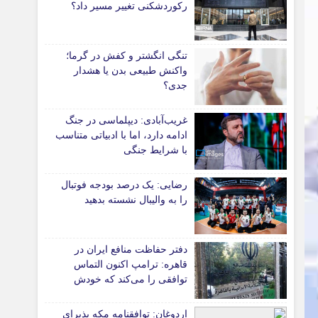
رکوردشکنی تغییر مسیر داد؟
*جامعه
دانشگاه
تنگی انگشتر و کفش در گرما؛
آموزش و پرورش
واکنش طبیعی بدن یا هشدار
جدی؟
بهداشت و درمان
سبک زندگی
غریب‌آبادی: دیپلماسی در جنگ
حوادث، انتظامی
ادامه دارد، اما با ادبیاتی متناسب
شهری و رفاهی
با شرایط جنگی
شهرداری و شورای شهر
رضایی: یک درصد بودجه فوتبال
را به والیبال نشسته بدهید
*ماناسپهر
ی
یادداشت روز
اطلاعیه
دفتر حفاظت منافع ایران در
قاهره: ترامپ اکنون التماس
پیام تبریک ماناسپهر
توافقی را می‌کند که خودش
پیام تسلیت ماناسپهر
ویران کرد
اردوغان: توافقنامه مکه پذیرای