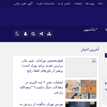
خانه
پیوندها
تبلیغات
تماس با ما
شناسنامه سایت
آگهی های دولتی
ا
*ماناسپهر
نام کاربری یا نشانی ایمیل
اینستاگرام
*ورزش
آخرین اخبار
فوتبال
تلگرام
فوق‌تخصص نوزادان: شیر مادر
باشگاه پرسپولیس
رمز عبور
برترین تغذیه برای نوزاد است/
سروش
باشگاه استقلال
پرهیز از باورهای غلط رایج
کشتی و وزنه‌برداری
ایتا
و
ورزشهای رزمی
عملیات نصر ۲ چه تاثیری در
مرا به خاطر بسپار
آپارات
معادلات جنگ داشت؟ *سعدالله
ن،
آوری اطلاعات
ورزش زنان
زارعی
لل
توپ و تور
ی
سایر حوزه ها
بورس تهران چگونه از ریزش به