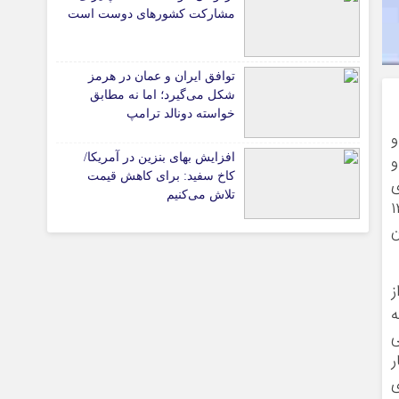
پیوندهای سایت
مشارکت کشورهای دوست است
توافق ایران و عمان در هرمز
تیاری
شکل می‌گیرد؛ اما نه مطابق
خواسته دونالد ترامپ
و
 و
افزایش بهای بنزین در آمریکا/
کاخ سفید: برای کاهش قیمت
ی
تلاش می‌کنیم
ورخ ۰۴‏‏‏‏‏‏‏‏/۰۴‏‏‏‏‏‏‏‏/۱۳۹۹
ن
چستان
ز
ه
ی
۱ – انحصار
ی