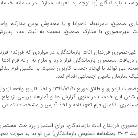
است بازماندگان (با توجه به تعریف مدارک در سامانه خدما
کرمان
کرمانشاه
کهگلویه و بویر
ری صحیح، نامرتبط، ناخوانا و یا مخدوش بودن مدارک، واح
گلستان
واست غیرحضوری با مدارک صحیح، نسبت به ثبت عدم پذیرش
گیلان
لرستان
یرحضوری فرزندان اناث بازماندگان، در مواردی که فرزند‏‏‏/ فرزن
مازندران
 دریافت مستمری بازماندگان قرار دارد و ملزم به ارائه فرم ادعا 
مرکزی
ست، می تواند با ایجاد حساب کاربری نسبت به تکمیل فرم مذکو
هرمزگان
ک سازمان تامین اجتماعی اقدام کند.
همدان
با توجه به صدور دستور اداری کنترل مکانیزه وضعیت ازدواج و طلاق مورخ ۱۱‏‏‏/۰۹‏‏‏/۱۳۹۹ و اخذ تاریخ واقعه ا
یزد
تی شدن این خدمت در منوی گزارش ها و آمارها، بررسی ازدواج 
ت مستمری، تکمیل فرم تعهدنامه و اخذ آدرس و مشخصات تماس ا
حضوری فرزندان اناث بازماندگان، برای استمرار پرداخت مستمر
به آنها؛ ادعای نداشتن شغل و شوهر (موضوع بند ۳‏‏‏‏-۳۰ بخشنامه تلخیص بازماندگان) می تواند به صورت تع