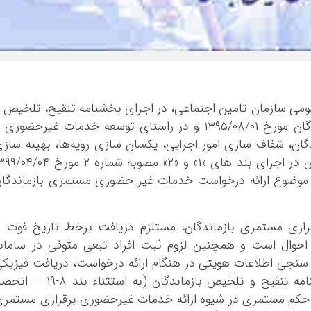
ایلام
بوشهر
تهران
چهار محال و بخ
خراسان جنوبی
 عمومی سازمان تامین اجتماعی، در اجرای بخشنامه تنقیح، تلخیص 
خراسان رضوی
تجمیع بخشنامه‌ها و دستورالعمل‌های بازماندگان مورخ ۰۱‏/۰۸‏/۱۳۹۵ و در راستای توسعه‌ خدمات غیرحضوری
خراسان شمالی
ان، شفاف سازی امور اجرایی، یکسان سازی رویه‌ها، بهینه ساز
خوزستان
فرآیندها با رویکرد کاهش مراجعات و همچنین در اجرای بند های «۱» و «۲» مصوبه شماره ۲ م
زنجان
، موضوع ارائه درخواست خدمات غیر حضوری مستمری بازماندگا
سمنان
سیستان و بلو
اری مستمری بازماندگان، مستلزم دریافت برخط تاریخ فوت ا
فارس
احوال است و همچنین لزوم ثبت افراد تبعی متوفی در سامان
قزوین
نجی اطلاعات هویتی در هنگام ارائه درخواست، دریافت فیزیک
قم
مدارک مندرج در بند ۱۹ از فصل ششم بخشنامه تنقیح و تلخیص بازماندگان (به استثناء بند ۸‏-۹
کردستان
ور حکم مستمری در شیوه ارائه خدمات غیرحضوری برقراری مستمر