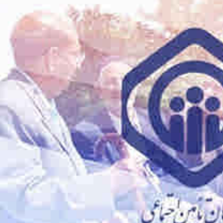
تبلیغات
*چندرسانه‌ای
*استان ها
فیلم
آذربایجان شرق
گالری
آذربایجان غربی
اینفوگرافی
اردبیل
عکس
اصفهان
صوت و فیلم
البرز