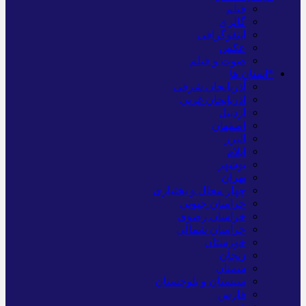
فیلم
گالری
اینفوگرافی
عکس
صوت و فیلم
*استان ها
آذربایجان شرقی
آذربایجان غربی
اردبیل
اصفهان
البرز
ایلام
بوشهر
تهران
چهار محال و بختیاری
خراسان جنوبی
خراسان رضوی
خراسان شمالی
خوزستان
زنجان
سمنان
سیستان و بلوچستان
فارس