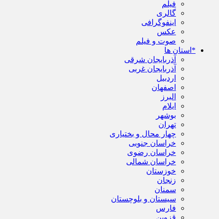
فیلم
گالری
اینفوگرافی
عکس
صوت و فیلم
*استان ها
آذربایجان شرقی
آذربایجان غربی
اردبیل
اصفهان
البرز
ایلام
بوشهر
تهران
چهار محال و بختیاری
خراسان جنوبی
خراسان رضوی
خراسان شمالی
خوزستان
زنجان
سمنان
سیستان و بلوچستان
فارس
قزوین