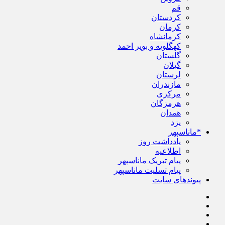
قم
کردستان
کرمان
کرمانشاه
کهگلویه و بویر احمد
گلستان
گیلان
لرستان
مازندران
مرکزی
هرمزگان
همدان
یزد
*ماناسپهر
یادداشت روز
اطلاعیه
پیام تبریک ماناسپهر
پیام تسلیت ماناسپهر
پیوندهای سایت