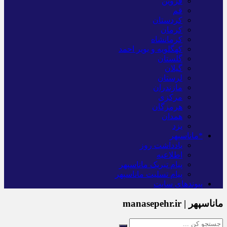
قزوین
قم
کردستان
کرمان
کرمانشاه
کهگلویه و بویر احمد
گلستان
گیلان
لرستان
مازندران
مرکزی
هرمزگان
همدان
یزد
*ماناسپهر
یادداشت روز
اطلاعیه
پیام تبریک ماناسپهر
پیام تسلیت ماناسپهر
پیوندهای سایت
ماناسپهر | manasepehr.ir