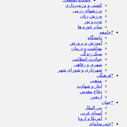
کشتی و وزنه‌برداری
ورزشهای رزمی
ورزش زنان
توپ و تور
سایر حوزه ها
*جامعه
دانشگاه
آموزش و پرورش
بهداشت و درمان
سبک زندگی
حوادث، انتظامی
شهری و رفاهی
شهرداری و شورای شهر
*فرهنگی
مذهبی
ایثار و شهادت
دفاع مقدس
اربعین
*جهان
بین الملل
آسیای غربی
آمریکا و اروپا
*چندرسانه‌ای