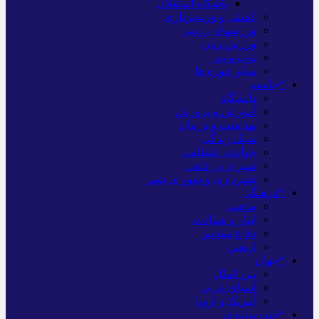
باشگاه استقلال
کشتی و وزنه‌برداری
ورزشهای رزمی
ورزش زنان
توپ و تور
سایر حوزه ها
*جامعه
دانشگاه
آموزش و پرورش
بهداشت و درمان
سبک زندگی
حوادث، انتظامی
شهری و رفاهی
شهرداری و شورای شهر
*فرهنگی
مذهبی
ایثار و شهادت
دفاع مقدس
اربعین
*جهان
بین الملل
آسیای غربی
آمریکا و اروپا
*چندرسانه‌ای