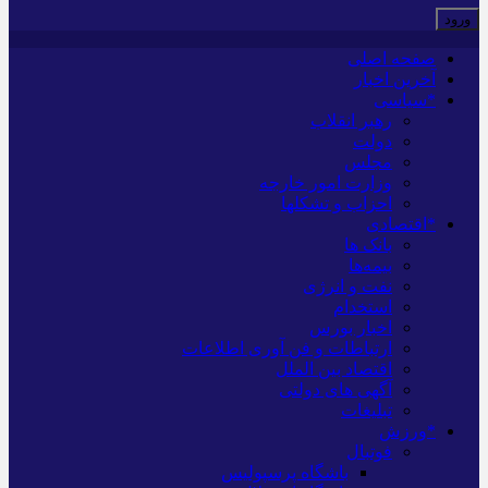
صفحه اصلی
آخرین اخبار
*سیاسی
رهبر انقلاب
دولت
مجلس
وزارت امور خارجه
احزاب و تشکلها
*اقتصادی
بانک ها
بیمه‌ها
نفت و انرژی
استخدام
اخبار بورس
ارتباطات و فن آوری اطلاعات
اقتصاد بین الملل
آگهی های دولتی
تبلیغات
*ورزش
فوتبال
باشگاه پرسپولیس