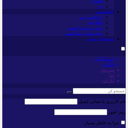
همدان
یزد
*ماناسپهر
یادداشت روز
اطلاعیه
پیام تبریک ماناسپهر
پیام تسلیت ماناسپهر
پیوندهای سایت
اینستاگرام
تلگرام
سروش
ایتا
آپارات
نام کاربری یا نشانی ایمیل
رمز عبور
مرا به خاطر بسپار