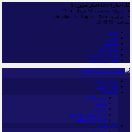
کل اخبار
42144
اخبار امروز :
5
تاریخ : پنجشنبه, ۱۵ مرداد , ۱۴۰۵
برابر با : Thursday - 6 - August - 2026
ساعت :
19:48:57
خانه
پیوندها
تبلیغات
تماس با ما
شناسنامه سایت
آگهی های دولتی
صفحه اصلی
آخرین اخبار
*سیاسی
رهبر انقلاب
دولت
مجلس
وزارت امور خارجه
احزاب و تشکلها
*اقتصادی
بانک ها