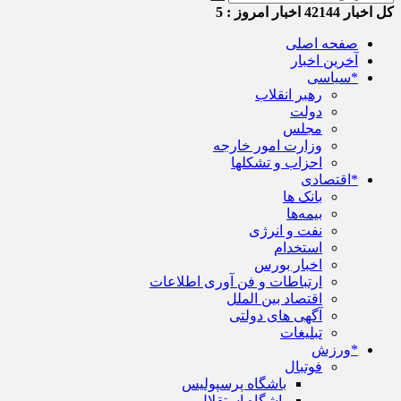
کل اخبار
42144
اخبار امروز :
5
صفحه اصلی
آخرین اخبار
*سیاسی
رهبر انقلاب
دولت
مجلس
وزارت امور خارجه
احزاب و تشکلها
*اقتصادی
بانک ها
بیمه‌ها
نفت و انرژی
استخدام
اخبار بورس
ارتباطات و فن آوری اطلاعات
اقتصاد بین الملل
آگهی های دولتی
تبلیغات
*ورزش
فوتبال
باشگاه پرسپولیس
باشگاه استقلال