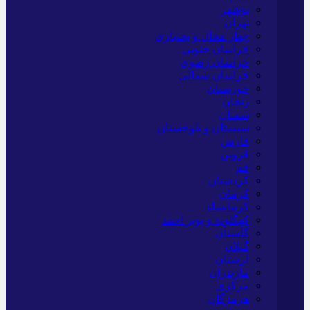
بوشهر
تهران
چهار محال و بختیاری
خراسان جنوبی
خراسان رضوی
خراسان شمالی
خوزستان
زنجان
سمنان
سیستان و بلوچستان
فارس
قزوین
قم
کردستان
کرمان
کرمانشاه
کهگلویه و بویر احمد
گلستان
گیلان
لرستان
مازندران
مرکزی
هرمزگان