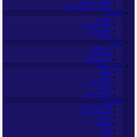
شهری و رفاهی
شهرداری و شورای شهر
*فرهنگی
مذهبی
ایثار و شهادت
دفاع مقدس
اربعین
*جهان
بین الملل
آسیای غربی
آمریکا و اروپا
*چندرسانه‌ای
فیلم
گالری
اینفوگرافی
عکس
صوت و فیلم
*استان ها
آذربایجان شرقی
آذربایجان غربی
اردبیل
اصفهان
البرز
ایلام