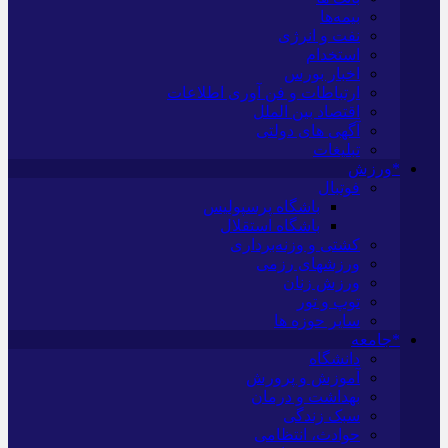
بیمه‌ها
نفت و انرژی
استخدام
اخبار بورس
ارتباطات و فن آوری اطلاعات
اقتصاد بین الملل
آگهی های دولتی
تبلیغات
*ورزش
فوتبال
باشگاه پرسپولیس
باشگاه استقلال
کشتی و وزنه‌برداری
ورزشهای رزمی
ورزش زنان
توپ و تور
سایر حوزه ها
*جامعه
دانشگاه
آموزش و پرورش
بهداشت و درمان
سبک زندگی
حوادث، انتظامی