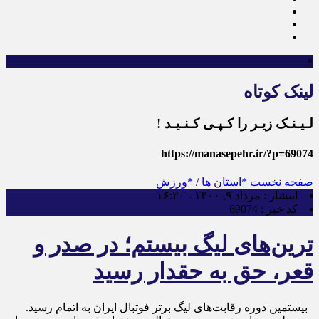
×
لینک کوتاه
لـیـنـک زیـر را کـپـی کـنـیـد !
https://manasepehr.ir/?p=69074
صفحه نخست
*استان ها
/
*ورزش
انتشار :
مرداد ۹, ۱۴۰۰ - ۱۶:۲۰
کد خبر :
69074
ترین‌های لیگ بیستم؛ در صدر و
قعر، حق به حقدار رسید
بیستمین دوره رقابت‌های لیگ برتر فوتبال ایران به اتمام رسید.