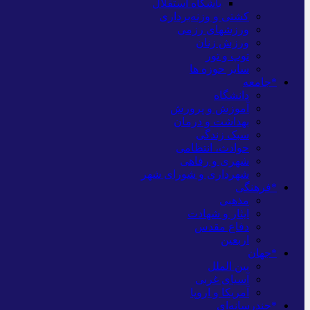
باشگاه استقلال
کشتی و وزنه‌برداری
ورزشهای رزمی
ورزش زنان
توپ و تور
سایر حوزه ها
*جامعه
دانشگاه
آموزش و پرورش
بهداشت و درمان
سبک زندگی
حوادث، انتظامی
شهری و رفاهی
شهرداری و شورای شهر
*فرهنگی
مذهبی
ایثار و شهادت
دفاع مقدس
اربعین
*جهان
بین الملل
آسیای غربی
آمریکا و اروپا
*چندرسانه‌ای