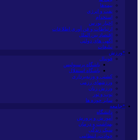
بیمه‌ها
نفت و انرژی
استخدام
اخبار بورس
ارتباطات و فن آوری اطلاعات
اقتصاد بین الملل
آگهی های دولتی
تبلیغات
*ورزش
فوتبال
باشگاه پرسپولیس
باشگاه استقلال
کشتی و وزنه‌برداری
ورزشهای رزمی
ورزش زنان
توپ و تور
سایر حوزه ها
*جامعه
دانشگاه
آموزش و پرورش
بهداشت و درمان
سبک زندگی
حوادث، انتظامی