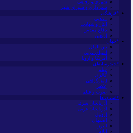
شهری و رفاهی
شهرداری و شورای شهر
*فرهنگی
مذهبی
ایثار و شهادت
دفاع مقدس
اربعین
*جهان
بین الملل
آسیای غربی
آمریکا و اروپا
*چندرسانه‌ای
فیلم
گالری
اینفوگرافی
عکس
صوت و فیلم
*استان ها
آذربایجان شرقی
آذربایجان غربی
اردبیل
اصفهان
البرز
ایلام