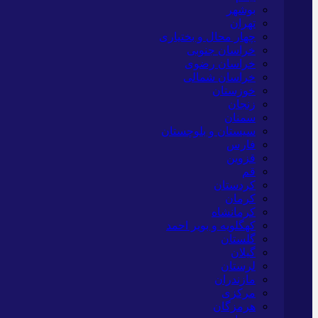
بوشهر
تهران
چهار محال و بختیاری
خراسان جنوبی
خراسان رضوی
خراسان شمالی
خوزستان
زنجان
سمنان
سیستان و بلوچستان
فارس
قزوین
قم
کردستان
کرمان
کرمانشاه
کهگلویه و بویر احمد
گلستان
گیلان
لرستان
مازندران
مرکزی
هرمزگان