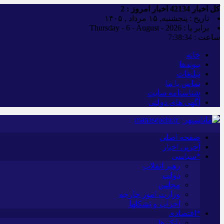
کل اخبار
42134
اخبار امروز :
2
تاریخ : پنجشنبه, ۱۵ مرداد , ۱۴۰۵
برابر با : Thursday - 6 - August - 2026
ساعت :
7:38:35
خانه
پیوندها
تبلیغات
تماس با ما
شناسنامه سایت
آگهی های دولتی
صفحه اصلی
آخرین اخبار
*سیاسی
رهبر انقلاب
دولت
مجلس
وزارت امور خارجه
احزاب و تشکلها
*اقتصادی
بانک ها