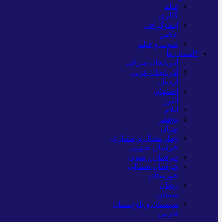
فیلم
گالری
اینفوگرافی
عکس
صوت و فیلم
*استان ها
آذربایجان شرقی
آذربایجان غربی
اردبیل
اصفهان
البرز
ایلام
بوشهر
تهران
چهار محال و بختیاری
خراسان جنوبی
خراسان رضوی
خراسان شمالی
خوزستان
زنجان
سمنان
سیستان و بلوچستان
فارس