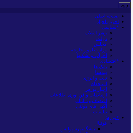
صفحه اصلی
آخرین اخبار
*سیاسی
رهبر انقلاب
دولت
مجلس
وزارت امور خارجه
احزاب و تشکلها
*اقتصادی
بانک ها
بیمه‌ها
نفت و انرژی
استخدام
اخبار بورس
ارتباطات و فن آوری اطلاعات
اقتصاد بین الملل
آگهی های دولتی
تبلیغات
*ورزش
فوتبال
باشگاه پرسپولیس