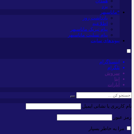
همدان
یزد
*ماناسپهر
یادداشت روز
اطلاعیه
پیام تبریک ماناسپهر
پیام تسلیت ماناسپهر
پیوندهای سایت
اینستاگرام
تلگرام
سروش
ایتا
آپارات
نام کاربری یا نشانی ایمیل
رمز عبور
مرا به خاطر بسپار