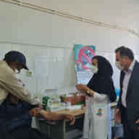
*چندرسانه‌ای
*استان ها
فیلم
آذربایجان شر
گالری
آذربایجان غرب
اینفوگرافی
اردبیل
عکس
اصفهان
صوت و فیلم
البرز
ایلام