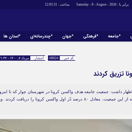
برابر با : Saturday - 8 - August - 2026
ساعت :
12:05:32
*جامعه
*فرهنگی
*جهان
*چندرسانه‌ای
*استان ها
*سیاسی
*اقتصادی
رهبر انقلاب
بانک ها
کد خبر :
68924
انتشار :
مرداد ۷, ۱۴۰۰ - ۲۱:۴۲
دولت
بیمه‌ها
مجلس
نفت و انرژی
وزارت امور خارجه
استخدام
احزاب و تشکلها
اخبار بورس
اظهار داشت: جمعیت جامعه هدف واکسن کرونا در شهرستان چوار که تا امرو
افراد بالای ۶۰ سال بوده، یک هزار و ۱۱۵ نفر است که از این جمعیت، معادل ۸۰ درصد دُز اول واکسن کرونا را دریافت کردند.
ارتباطات و فن
اقتصاد بین الم
آگهی های دولت
تبلیغات