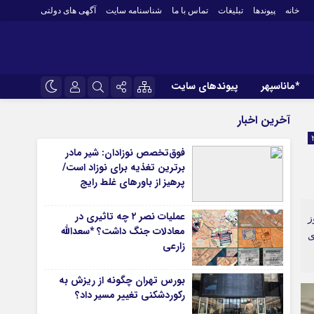
خانه
پیوندها
تبلیغات
تماس با ما
شناسنامه سایت
آگهی های دولتی
*ماناسپهر
پیوندهای سایت
*ورزش
نام کاربری یا نشانی ایمیل
اینستاگرام
آخرین اخبار
فوتبال
تلگرام
فوق‌تخصص نوزادان: شیر مادر
باشگاه پرسپولیس
برترین تغذیه برای نوزاد است/
رمز عبور
سروش
باشگاه استقلال
پرهیز از باورهای غلط رایج
کشتی و وزنه‌برداری
ایتا
عملیات نصر ۲ چه تاثیری در
ورزشهای رزمی
ز
مرا به خاطر بسپار
آپارات
معادلات جنگ داشت؟ *سعدالله
 وی
 آوری اطلاعات
ورزش زنان
زارعی
لل
توپ و تور
بورس تهران چگونه از ریزش به
ی
سایر حوزه ها
رکوردشکنی تغییر مسیر داد؟
*جامعه