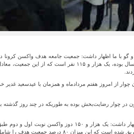
بوشهر
تهران
چهار محال و بخ
خراسان جنوبی
خراسان رضوی
خراسان شمال
و گو با ما اظهار داشت: جمعیت جامعه هدف واکسن کرونا در
خوزستان
شهرستان چوار که تا امروز افراد بالای ۶۰ سال بوده، یک هزار و ۱۱۵ نفر است که از این جمعیت، مع
زنجان
سمنان
سیستان و بلو
چوار از امروز هفتم مردادماه و همزمان با عیدسعید غدیر خ
فارس
قزوین
ن در چوار رضایت‌بخش بوده به طوریکه در چند روز گذشته ب
قم
کردستان
سرپرست شبکه بهداشت و درمان چوار اظهار داشت: یک هزار و ۱۵۰ دوز واکسن نوبت اول و دوم ط
کرمان
سند ملی واکسیناسیون در این شهرستان تزریق شده است که این میزان ۸۰ درصد جمعیت هدف را ش