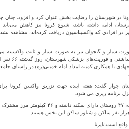
کرمانشاه
کهگلویه و بویر
نا در شهرستان را رضایت بخش عنوان کرد و افزود: چنان چ
گلستان
تان ادامه داشته باشد، شیوع کرونا نیز کاهش می‌یابد و
گیلان
 در افرادی که واکسیناسیون دریافت کرده‌اند، مشاهده نشد
لرستان
مازندران
ورت سیار و گنجوان نیز به صورت سیار و ثابت واکسینه می
مرکزی
شوند، اظهار داشت: با حضور کارشناسان بهداشتی و فوریت‌های پزشکی شهرستان، روز 
هرمزگان
ی با همکاری کمیته امداد امام خمینی(ره) در راستای جامع
همدان
یزد
 چوار گفت: هفته آینده جهت تزریق واکسن کرونا برای
نزل برنامه ریزی می شود.
چوار با یک هزار و ۴۰۰ کیلومتر مربع وسعت، ۴۷ روستای دارای سکنه داشته و ۴۶ کیلومتر مرز مشتر