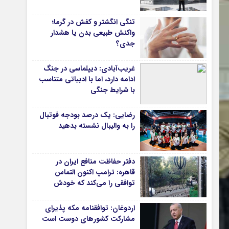
دانشگاه
تنگی انگشتر و کفش در گرما؛
واکنش طبیعی بدن یا هشدار
آموزش و پرورش
جدی؟
بهداشت و درمان
سبک زندگی
غریب‌آبادی: دیپلماسی در جنگ
حوادث، انتظامی
ادامه دارد، اما با ادبیاتی متناسب
با شرایط جنگی
شهری و رفاهی
شهرداری و شورای شهر
رضایی: یک درصد بودجه فوتبال
را به والیبال نشسته بدهید
*ماناسپهر
قی
یادداشت روز
دفتر حفاظت منافع ایران در
ی
اطلاعیه
قاهره: ترامپ اکنون التماس
پیام تبریک ماناسپهر
توافقی را می‌کند که خودش
ویران کرد
پیام تسلیت ماناسپهر
اردوغان: توافقنامه مکه پذیرای
پیوندهای سایت
مشارکت کشورهای دوست است