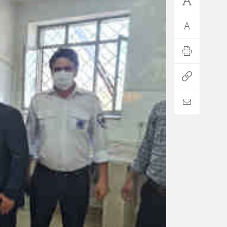
*فرهنگی
*جهان
مذهبی
بین الملل
ایثار و شهادت
آسیای غربی
دفاع مقدس
آمریکا و اروپا
اربعین