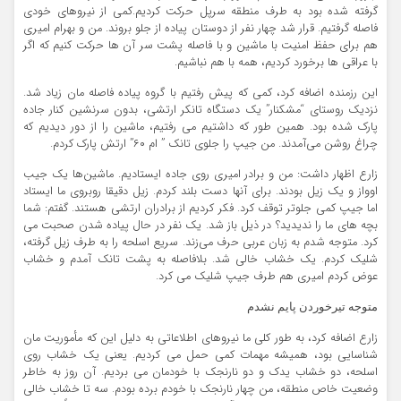
گرفته شده بود به طرف منطقه سرپل حرکت کردیم.کمی از نیروهای خودی
فاصله گرفتیم. قرار شد چهار نفر از دوستان پیاده از جلو بروند. من و بهرام امیری
هم برای حفظ امنیت با ماشین و با فاصله پشت سر آن ها حرکت کنیم که اگر
با عراقی ها برخورد کردیم، همه با هم نباشیم.
این رزمنده اضافه کرد، کمی که پیش رفتیم با گروه پیاده فاصله مان زیاد شد.
نزدیک روستای “مشکنار” یک دستگاه تانکر ارتشی، بدون سرنشین کنار جاده
پارک شده بود. همین طور که داشتیم می رفتیم، ماشین را از دور دیدیم که
چراغ روشن می‌آمدند. من جیپ را جلوی تانک ” ام ۶۰” ارتش پارک کردم.
زارع اظهار داشت: من و برادر امیری روی جاده ایستادیم. ماشین‌ها یک جیب
اوواز و یک زیل بودند. برای آنها دست بلند کردم. زیل دقیقا روبروی ما ایستاد
اما جیپ کمی جلوتر توقف کرد. فکر کردیم از برادران ارتشی هستند. گفتم: شما
بچه های ما را ندیدید؟ در ذیل باز شد. یک نفر در حال پیاده شدن صحبت می
کرد. متوجه شدم به زبان عربی حرف می‌زند. سریع اسلحه را به طرف زیل گرفته،
شلیک کردم. یک خشاب خالی شد. بلافاصله به پشت تانک آمدم و خشاب
عوض کردم امیری هم طرف جیپ شلیک می کرد.
متوجه تیرخوردن پایم نشدم
زارع اضافه کرد، به طور کلی ما نیروهای اطلاعاتی به دلیل این که مأموریت مان
شناسایی بود، همیشه مهمات کمی حمل می کردیم. یعنی یک خشاب روی
اسلحه، دو خشاب یدک و دو نارنجک با خودمان می بردیم. آن روز به خاطر
وضعیت خاص منطقه، من چهار نارنجک با خودم برده بودم. سه تا خشاب خالی