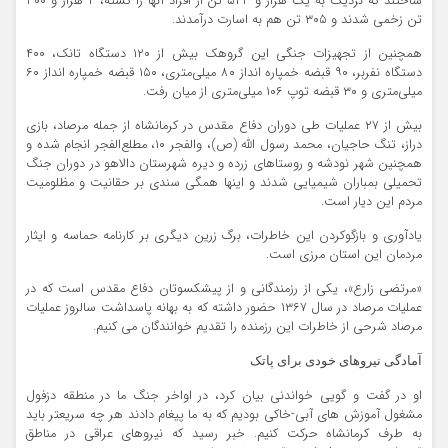
ساختند که نزدیک به یک هزار و ۵۲۳ تن از افراد آنها را کشته، ۲ هزار و ۳۰۰
تن زخمی شدند و ۳۰۵ تن هم به اسارت درآمدند.
همچنین از تجهیزات جنگی این گروهک بیش از ۱۲۰ دستگاه تانک، ۴۰۰
دستگاه نفربر، ۹۰ قبضه خمپاره ‌انداز ۸۰ میلی‌متری، ۱۵۰ قبضه خمپاره ‌انداز ۶۰
میلی‌متری و ۳۰ قبضه توپ ۱۰۶ میلی‌متری از میان رفت.
بیش از ۲۷ عملیات طی دوران دفاع مقدس در کرمانشاه از جمله مرصاد، بازی‌
دراز، تنگ حاجیان، محمد رسول‌ الله (ص)، والفجر ۱۰، مطلع‌الفجر انجام شده و
همچنین شهر نودشه و روستاهای زرده و دیره شهرستان دالاهو در دوران جنگ
تحمیلی بمباران شیمیایی شدند و اینها همگی سندی بر حقانیت و مظلومیت
مردم این دیار است.
یادآوری و بازگوکردن این خاطرات، برگ زرین دیگری بر کارنامه حماسه و ایثار
مردمان این استان مرزی است.
«مرتضی زارع»، یکی از رزمندگانی و از پیشکسوتان دفاع مقدس است که در
عملیات مرصاد در سال ۱۳۶۷ حضور داشته که به بهانه پاسداشت سالروز عملیات
مرصاد شرحی از خاطرات این رزمنده را تقدیم خوانندگان می کنیم.
آمادگی نیروهای خودی برای پاتک
او در گفت و گویی خواندنی بیان کرد، در اواخر جنگ ما در منطقه دزفول
مشغول آموزش های آبی-خاکی بودیم که به ما پیغام دادند هر چه سریعتر باید
به طرف کرمانشاه حرکت کنیم. خبر رسید که نیروهای عراقی در مناطق