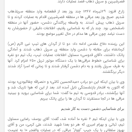
قصرشیرین و سرپل ذهاب قصد عملیات دارند.
زارع افزود: ۲۹تیرماه ۱۳۶۷ چند روز بعد از قطعنامه وارد منطقه سرپلذهاب
شدیم. صبح روز بعد عراقی ها در منطقه قصرشیرین اقدام به عملیات کردند و تا
سرپل ذهاب پیش آمدند. به واسطه پراکندگی دشمن، حضور آنها در منطقه
نامشخص بود. چند بار که به شناسایی رفتیم، اطلاعات دقیقی از حضورشان به
دست نیامد چون عراقی ها مدام در حال تغییر موضع بودند.
این رزمنده دفاع مقدس ادامه داد: دو تا از گردان های تیپ نبی اکرم (ص)
کرمانشاه برای مقابله با دشمن وارد منطقه ی سرپل ذهاب شدند و آمادگی
پاتک داشتند، «آقای قدوسی» مسئول اطلاعات عملیات تیپ، یک تیم دو نفره
برای شناسایی خطوط عراقی‌ها با یک دستگاه موتور تریل ۲۵۰ اعزام کرد. آنها
به طرف سرپل رفتند و به دام دشمن گرفتار شدند و تا زمانی که اسرا آزاد شدند
دیگر برنگشتند.
وی با بیان اینکه این دو برادر، «عبدالحسین ثالثی» و «نصرالله چقاکبودی» بودند
که اکنون به افتخار بازنشستگی نایل آمده اند. بعد از این که هوا تاریک شد و
آنها برگشتند، برادر قدوسی به تیم ما گفت: شما برای شناسایی بروید و ببینید
عراقی ها در کجا مستقرند تا گردان ها را برای پاتک ببریم.
برای شناسایی دشمن دست به کار شدیم
وی با بیان اینکه تیم ۶ نفره ما آماده شد، گفت: آقای یوسف رضایی مسئول
تیم، ثباتی و بهرام امیری که هر دو بعدا شهید شدند، علی کرمی، من و آقای
بهروز سلطانی با یک جیپ “اوواز” عراقی که در عملیات والفجر ۱۰ به غنیمت