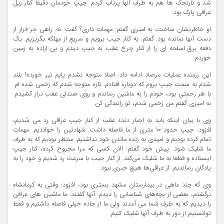
شد و نارنجک ها هم به طرف آنها پرتاب کردم. جیپ خودمان دقیقاً کنار زیل
عراقی پارک بود.
او خاطرنشان ساخت، به امیری گفتم: مهمات داری؟ گفت: نه. راهی جز فرار از
دست آنها نمانده بود. گفتم: به کنار جیب برویم و سریع از مهلکه بگریزیم. یک
دفعه برق اسلحه ای را از کنار چرخ عقب به جیپ دیدم و بی اراده به زمین
خوردم.
این رزمنده عملیات مرصاد ادامه داد: اصلا متوجه نشدم پایم تیر خورده! بلند
شدم به سمت جیپ بروم که دوباره افتادم. تازه متوجه شدم که زخمی شده ام.
با هر زحمتی بود، خودم را به ماشین رساندم و روی صندلی عقب دراز کشیدم.
به امیری گفتم من زخمی شدم، تو رانندگی کن.
وی با بیان اینکه باید به اجبار دنده عقب از کنار جیپ عراقی رد می شدیم،
افزود: جیپ حدود ۱۰ متری از ما فاصله داشت. شهادتین را خواندیم. مهمات
تمام کرده بودیم و امیدی به زنده ماندن خود نداشتیم. منتظر بودیم که به طرف
ما شلیک شود. پیش خود گفتم: الان کسی که مرا مجروح کرده، کنار جیپ
ایستاده و قطعا به ما شلیک می‌کند. از کنار جیب با سرعت رد شدیم و خود را به
پادگان رساندیم. از عراقی‌ها هیچ خبری نبود.
وی که چند ماهی در بیمارستان مشهد بستری بود، افزود: وقتی به کرمانشاه
برگشتم، بعضی از بچه‌های شناسایی را دیدم. آنها گفتند: ما ماشین های عراقی
را دیدیم که به طرف شما می آمدند ولی ما از جاده خیلی فاصله داشتیم و فقط
توانستیم از دور به طرف آنها شلیک کنیم.