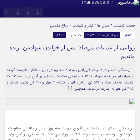
نام کاربری یا نشانی ایمیل
اینستاگرام
تلگرام
صفحه نخست
*استان ها
/
ایثار و شهادت
/
دفاع مقدس
انتشار :
مرداد ۵, ۱۴۰۰ - ۲۲:۵۳
کد خبر :
68804
سروش
ایتا
روایتی از عملیات مرصاد؛ پس از خواندن شهادتین، زنده
رمز عبور
آپارات
ماندیم
رزمندگان اسلام در عملیات غرورآفرین مرصاد سه روز در برابر منافقان مقاومت کردند
مرا به خاطر بسپار
و سرانجام در پنجم مرداد ۱۳۶۷ خورشیدی شکست سختی بر آنان وارد ساختند که
نزدیک به یک هزار و ۵۲۳ تن از افراد آنها را کشته، ۲ هزار و ۳۰۰ تن زخمی شدند و
۳۰۵ تن هم به اسارت درآمدند. همچنین […]
رزمندگان اسلام در عملیات غرورآفرین مرصاد سه روز در برابر منافقان مقاومت
کردند و سرانجام در پنجم مرداد ۱۳۶۷ خورشیدی شکست سختی بر آنان وارد