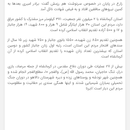
زارع در پایان در خصوص سرنوشت هم رزمش گفت: برادر امیری بعدها به
کمین نیروهای منافقین افتاد و به فیض شهادت نائل آمد.
استان کرمانشاه با ۲ میلیون نفر جمعیت، ۳۷۱ کیلومتر مرز مشترک با کشور عراق
دارد، مردم این استان ۳۰ هزار ایثارگر شامل ۹ هزار و ۸۰۰ شهید، ۱۹ هزار جانباز
و ۱۷ و ۵۰۰ آزاده تقدیم انقلاب اسلامی کرده است.
همچنین تقدیم ۸۵۰ زن شهیده، ۱۵۵۰ بانوی جانباز و ۷۵۰ شهید زیر ۱۵ سال از
سندهای افتخار مردم این استان است، رتبه اول زنان جانباز کشور و دومین
استان که بیشترین تعداد زنان شهیده را تقدیم انقلاب اسلامی کرده از آن
کرمانشاه است.
بیش از ۲۷ عملیات طی دوران دفاع مقدس در کرمانشاه از جمله مرصاد، بازی‌
دراز، تنگ حاجیان، محمد رسول‌ الله (ص)، والفجر ۱۰، مطلع‌الفجر انجام شده و
همچنین شهر نودشه و روستاهای زرده و دیره شهرستان دالاهو در دوران جنگ
تحمیلی بمباران شیمیایی شدند و اینها همگی سندی بر حقانیت و مظلومیت
مردم این دیار است./ایرنا