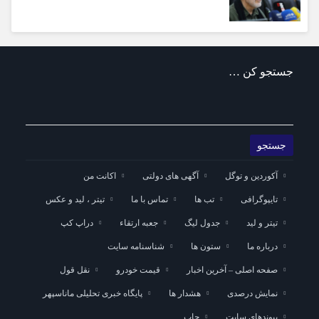
جستجو کن …
آکوردین و توگل
آگهی های دولتی
اکانت من
تایپوگرافی
تب ها
تماس با ما
تیتر ، لید و عکس
تیتر و لید
جدول لیگ
جعبه ارتقاء
دراپ کپ
درباره ما
ستون ها
شناسنامه سایت
صفحه اصلی – آخرین اخبار
قیمت خودرو
نقل قول
نمایش درصدی
هشدار ها
پایگاه خبری تحلیلی ماناسپهر
پیوندهای سایت
چاپ