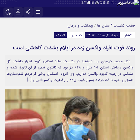
نام کاربری یا نشانی ایمیل
اینستاگرام
تلگرام
صفحه نخست
*استان ها
/
بهداشت و درمان
انتشار :
مرداد ۴, ۱۴۰۰ - ۲۳:۱۶
کد خبر :
68669
سروش
ایتا
روند فوت افراد واکسن زده در ایلام بشدت کاهشی است
رمز عبور
آپارات
دکتر محمد کریمیان روز دوشنبه در نشست ستاد استانی کرونا اظهار داشت: کل
واکسن دریافتی استان ۱۰۱ هزار و ۶۴۸ دز بود که تاکنون نیمی از آن تزریق شده و
مرا به خاطر بسپار
مشکلی در زمینه کمبود واکسن نداریم. وی افزود: استقبال برخی از مردم شهرستان‌ها
همچون بدره با ۸۸ درصد بسیار خوب بوده و وضعیت واکسیناسیون […]