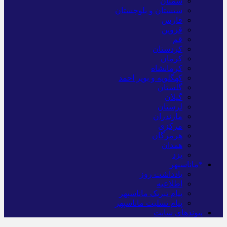
سمنان
سیستان و بلوچستان
فارس
قزوین
قم
کردستان
کرمان
کرمانشاه
کهگلویه و بویر احمد
گلستان
گیلان
لرستان
مازندران
مرکزی
هرمزگان
همدان
یزد
*ماناسپهر
یادداشت روز
اطلاعیه
پیام تبریک ماناسپهر
پیام تسلیت ماناسپهر
پیوندهای سایت