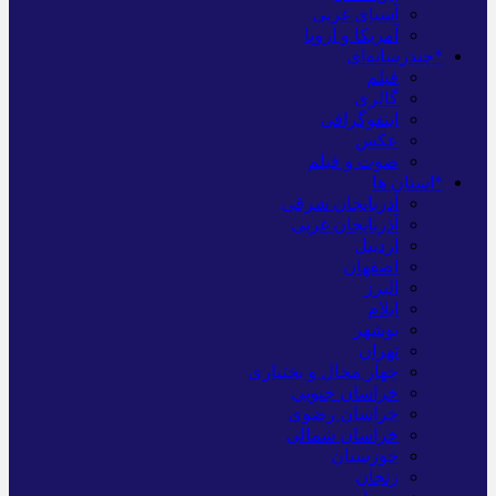
آسیای غربی
آمریکا و اروپا
*چندرسانه‌ای
فیلم
گالری
اینفوگرافی
عکس
صوت و فیلم
*استان ها
آذربایجان شرقی
آذربایجان غربی
اردبیل
اصفهان
البرز
ایلام
بوشهر
تهران
چهار محال و بختیاری
خراسان جنوبی
خراسان رضوی
خراسان شمالی
خوزستان
زنجان