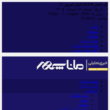
کل اخبار
42148
اخبار امروز :
3
تاریخ : جمعه, ۱۶ مرداد , ۱۴۰۵
برابر با : Friday - 7 - August - 2026
ساعت :
15:18:45
خانه
پیوندها
تبلیغات
تماس با ما
شناسنامه سایت
آگهی های دولتی
صفحه اصلی
آخرین اخبار
*سیاسی
رهبر انقلاب
دولت
مجلس
وزارت امور خارجه