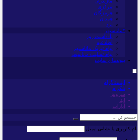
مازندران
مرکزی
هرمزگان
همدان
یزد
*ماناسپهر
یادداشت روز
اطلاعیه
پیام تبریک ماناسپهر
پیام تسلیت ماناسپهر
پیوندهای سایت
اینستاگرام
تلگرام
سروش
ایتا
آپارات
نام کاربری یا نشانی ایمیل