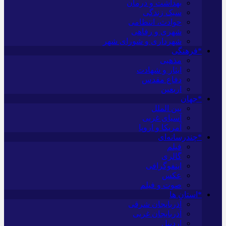
بهداشت و درمان
سبک زندگی
حوادث، انتظامی
شهری و رفاهی
شهرداری و شورای شهر
*فرهنگی
مذهبی
ایثار و شهادت
دفاع مقدس
اربعین
*جهان
بین الملل
آسیای غربی
آمریکا و اروپا
*چندرسانه‌ای
فیلم
گالری
اینفوگرافی
عکس
صوت و فیلم
*استان ها
آذربایجان شرقی
آذربایجان غربی
اردبیل