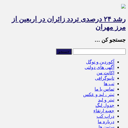
رشد ۲۴ درصدی تردد زائران در اربعین از
مرز مهران
جستجو کن …
آکوردین و توگل
آگهی های دولتی
اکانت من
تایپوگرافی
تب ها
تماس با ما
تیتر ، لید و عکس
تیتر و لید
جدول لیگ
جعبه ارتقاء
دراپ کپ
درباره ما
ستون ها