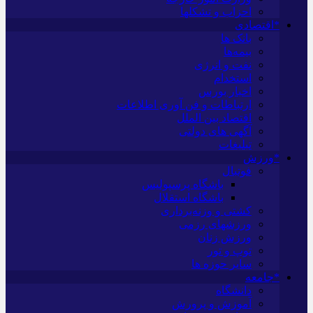
احزاب و تشکلها
*اقتصادی
بانک ها
بیمه‌ها
نفت و انرژی
استخدام
اخبار بورس
ارتباطات و فن آوری اطلاعات
اقتصاد بین الملل
آگهی های دولتی
تبلیغات
*ورزش
فوتبال
باشگاه پرسپولیس
باشگاه استقلال
کشتی و وزنه‌برداری
ورزشهای رزمی
ورزش زنان
توپ و تور
سایر حوزه ها
*جامعه
دانشگاه
آموزش و پرورش