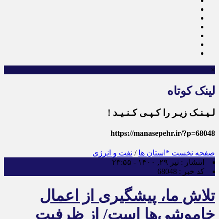
×
لینک کوتاه
لـیـنـک زیـر را کـپـی کـنـیـد !
https://manasepehr.ir/?p=68048
صفحه نخست
*استان ها
/
نفت و انرژی
انتشار :
تیر ۲۹, ۱۴۰۰ - ۲۳:۵۵
کد خبر :
68048
تلاش ما، پیشگیری از اعمال
خاموشی‌ها است/ از ظرفیت