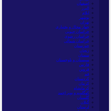
اصفهان
البرز
ایلام
بوشهر
تهران
چهار محال و بختیاری
خراسان جنوبی
خراسان رضوی
خراسان شمالی
خوزستان
زنجان
سمنان
سیستان و بلوچستان
فارس
قزوین
قم
کردستان
کرمان
کرمانشاه
کهگلویه و بویر احمد
گلستان
گیلان
لرستان