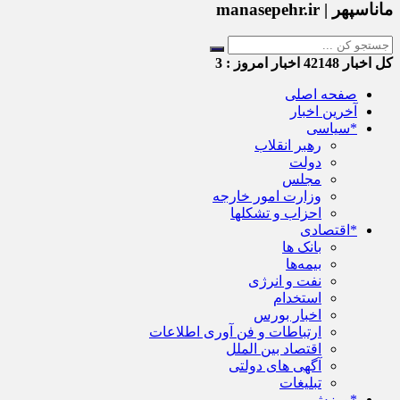
ماناسپهر | manasepehr.ir
کل اخبار
42148
اخبار امروز :
3
صفحه اصلی
آخرین اخبار
*سیاسی
رهبر انقلاب
دولت
مجلس
وزارت امور خارجه
احزاب و تشکلها
*اقتصادی
بانک ها
بیمه‌ها
نفت و انرژی
استخدام
اخبار بورس
ارتباطات و فن آوری اطلاعات
اقتصاد بین الملل
آگهی های دولتی
تبلیغات
*ورزش