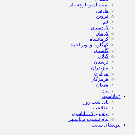
سیستان و بلوچستان
فارس
قزوین
قم
کردستان
کرمان
کرمانشاه
کهگلویه و بویر احمد
گلستان
گیلان
لرستان
مازندران
مرکزی
هرمزگان
همدان
یزد
*ماناسپهر
یادداشت روز
اطلاعیه
پیام تبریک ماناسپهر
پیام تسلیت ماناسپهر
پیوندهای سایت