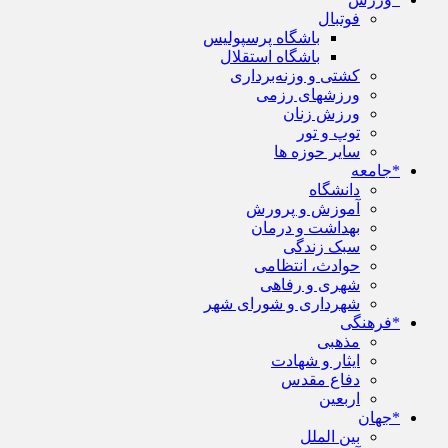
فوتبال
باشگاه پرسپولیس
باشگاه استقلال
کشتی و وزنه‌برداری
ورزشهای رزمی
ورزش زنان
توپ و تور
سایر حوزه ها
*جامعه
دانشگاه
آموزش و پرورش
بهداشت و درمان
سبک زندگی
حوادث، انتظامی
شهری و رفاهی
شهرداری و شورای شهر
*فرهنگی
مذهبی
ایثار و شهادت
دفاع مقدس
اربعین
*جهان
بین الملل