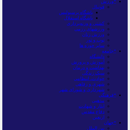
*ورزش
فوتبال
باشگاه پرسپولیس
باشگاه استقلال
کشتی و وزنه‌برداری
ورزشهای رزمی
ورزش زنان
توپ و تور
سایر حوزه ها
*جامعه
دانشگاه
آموزش و پرورش
بهداشت و درمان
سبک زندگی
حوادث، انتظامی
شهری و رفاهی
شهرداری و شورای شهر
*فرهنگی
مذهبی
ایثار و شهادت
دفاع مقدس
اربعین
*جهان
بین الملل