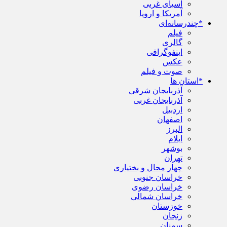
آسیای غربی
آمریکا و اروپا
*چندرسانه‌ای
فیلم
گالری
اینفوگرافی
عکس
صوت و فیلم
*استان ها
آذربایجان شرقی
آذربایجان غربی
اردبیل
اصفهان
البرز
ایلام
بوشهر
تهران
چهار محال و بختیاری
خراسان جنوبی
خراسان رضوی
خراسان شمالی
خوزستان
زنجان
سمنان