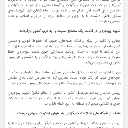
آمریکا و دولت بعث صورت می‌گرفت و گروهک‌هایی مثل کومله، دموکرات و
منافقین برای انجام این اقدام فعال شده بودند، خاطرنشان کرد: گروهک‌های
مذکور تلاش داشتند تا به نوعی در منطقه مردم را در برابر انقلاب و نظام
اسلامی قرار دهند.
شهید بروجردی در قامت یک مصلح امنیت را به غرب کشور بازگرداند
جلالی با تاکید بر اینکه برخلاف جبهه‌های جنوب که خطوط خودی و دشمن
کامل واضح بود در جبهه‌های غرب ما خاکریزی به این معنا نداشتیم، افزود: در
این شرایط با توجه به اینکه رویکرد سردارانی چون شهید بروجردی حفظ
امنیت و سلامت مردم تحت هر شرایطی بود جنگیدن با دشمنان کار بسیار
دشواری محسوب می‌شد.
وی با اشاره به اینکه به دلایل متعددی امنیتی اساسا ابعاد تبلیغاتی جنگ در
جبهه‌های غرب کم رنگ بوده است، تصریح کرد: به نظر من ابعاد دفاع مقدس
در جبهه‌های غرب کشور دارای پیچیدگی‌ها و حساسیت‌های بسیار خاصی بود.
رییس سازمان پدافند غیرعامل کشور با تجلیل از مقام شامخ شهید بروجردی
عنوان کرد: این شهید در قامت یک مصلح امنیت را در کردستان با مشارکت
جدی و انقلابی مردم کرد منطقه به این خطه بازگرداند.
هدف از شبکه ملی اطلاعات جایگزینی به عنوان اینترنت جهانی نیست
رییس سازمان پدافند غیرعامل کشور در بخشی دیگر از این بازدید در پاسخ به