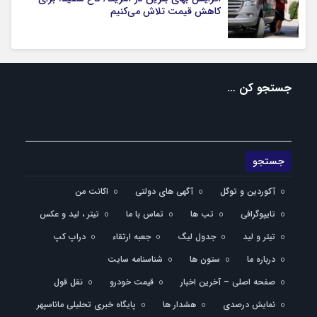
کاهش قیمت تلاش می‌کنیم
جستجو کن …
آکوردین و توگل
آگهی های دولتی
اکانت من
تایپوگرافی
تب ها
تماس با ما
تیتر ، لید و عکس
تیتر و لید
جدول لیگ
جعبه ارتقاء
دراپ کپ
درباره ما
ستون ها
شناسنامه سایت
صفحه اصلی – آخرین اخبار
قیمت خودرو
نقل قول
نمایش درصدی
هشدار ها
پایگاه خبری تحلیلی ماناسپهر