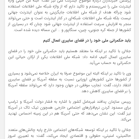
پرسش خبرنگاران درباره موضوع اینترنت ملی نیز گفت: البته من خیلی واژه
اینترنت ملی را نمی‌پسندم و تاکید دارم که از واژه شبکه ملی اطلاعات استفاده
شود چراکه هدف از شبکه ملی اطلاعات جایگزینی به عنوان اینترنت جهانی
نیست بلکه شبکه ملی اطلاعات شبکه‌ای در کنار اینترنت است و حتی می‌تواند
منجر به افزایش سرعت استفاده از اینترنت جهانی شود چنان که در بسیاری از
کشورها از جمله کره جنوبی، چین، سنگاپور و … این مساله دیده شده است.
باید حکمرانی ملی خود را در فضای سایبری اعمال کنیم
جلالی با تاکید بر اینکه ما معتقد هستیم باید حکمرانی ملی خود را در فضای
سایبری اعمال کنیم، ادامه داد: شبکه ملی اطلاعات یکی از ارکان حیاتی این
حکمرانی به حساب می‌آید.
وی با تاکید بر اینکه البته این موضوع صرفا به ایران خلاصه نمی‌شود و بسیاری
از کشورها حتی کشورهای اروپایی نسبت به سلطه آمریکا بر فضای سایبری
انتقاد دارند، گفت: تجارب موفقی در جهان وجود دارد که می‌تواند سلطه آمریکا
را بر فضای سایبری کاهش دهد.
رییس سازمان پدافند غیرعامل کشور با اشاره به فشار دولت آمریکا و ترامپ
برای مسدود کردن نرم‌افزارهای اجتماعی خارجی همچون تیک تاک در آمریکا
نیز گفت: این نشان می‌دهد که حتی آمریکا هم در این زمینه احساس تهدید
می‌کند.
جلالی با تاکید بر اینکه توسعه شبکه‌های اجتماعی خارج پایه چالش‌های متعدد
حاکمیتی، امنیتی، حقوقی و اقتصادی ایجاد می‌کند، گفت: به تعبیری امروز