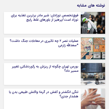
نوشته های مشابه
فوق‌تخصص نوزادان: شیر مادر برترین تغذیه برای
نوزاد است/پرهیز از باورهای غلط رایج
عملیات نصر ۲ چه تاثیری در معادلات جنگ داشت؟
*سعدالله زارعی
بورس تهران چگونه از ریزش به رکوردشکنی تغییر
مسیر داد؟
تنگی انگشتر و کفش در گرما؛ واکنش طبیعی بدن یا
هشدار جدی؟