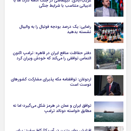
غریب‌آبادی: دیپلماسی در جنگ ادامه دارد، اما با
ادبیاتی متناسب با شرایط جنگی
رضایی: یک درصد بودجه فوتبال را به والیبال
نشسته بدهید
دفتر حفاظت منافع ایران در قاهره: ترامپ اکنون
التماس توافقی را می‌کند که خودش ویران کرد
اردوغان: توافقنامه مکه پذیرای مشارکت کشورهای
دوست است
توافق ایران و عمان در هرمز شکل می‌گیرد؛ اما نه
مطابق خواسته دونالد ترامپ
افزایش بهای بنزین در آمریکا/ کاخ سفید: برای