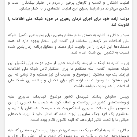
امنیت اشتغال و کسب و کارهای برخی از مردم در اختیار بیگانگان است و
دشمن می‌تواند در شرایط بحران این امنیت اقتصادی را به خطر بیندازد.
دولت اراده خود برای اجرای فرمان رهبری در حوزه شبکه ملی اطلاعات را
تقویت کند
سردار جلالی با اشاره به دستور مقام معظم رهبری برای زمان‌بندی تکمیل شبکه
ملی اطلاعات در لایه‌های مختلف آن گفت: این انتظار وجود دارد که همه
دستگاه‌ها این فرمان را در اولویت قرار دهند و مطابق برنامه زمان‌بندی شده
نسبت به تکمیل این شبکه اقدام کنند.
وی با اشاره به اینکه ما نیازمند یک اراده جدی از سوی دولت برای تکمیل این
شبکه هستیم، گفت: البته معتقدم ما برای استقرار کامل شبکه ملی اطلاعات
نیازمند یک فهم مشترک از موضوع و اهمیت آن نیز هستیم و تا زمانی که این
فهم مشترک به وجود نیاید، اراده‌ لازم برای تکمیل و پیاده‌سازی شبکه ملی
اطلاعات را هم وجود نخواهد داشت.
رییس سازمان پدافند غیرعامل کشور موضوع تهدیدات سایبری علیه
زیرساخت‌های کشور نیز پرداخت و اضافه کرد: به هرحال ما تجاربی در این
خصوص مثل حملات سایبری استاکس‌نت به تاسیسات هسته‌ای را داریم و
معتقدیم یک لایه جنگ سایبری ایجاد شده که تلاش دارد تا زیرساخت‌های
حیاتی ما را تحت تاثیر قرار دهد که البته تاکنون ناکام بوده است.
جلالی با اشاره به اینکه در یک تقسیم‌بندی؛ در حوزه زیرساختی حملاتی که علیه
زیرساخت‌ها صورت می‌گیرد در سه دسته کم شدت و کم ارزش مثل هک و