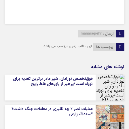
ارسال :
manasepehr
این مطلب بدون برچسب می باشد.
برچسب ها
نوشته های مشابه
فوق‌تخصص نوزادان: شیر مادر برترین تغذیه برای
نوزاد است/پرهیز از باورهای غلط رایج
عملیات نصر ۲ چه تاثیری در معادلات جنگ داشت؟
*سعدالله زارعی