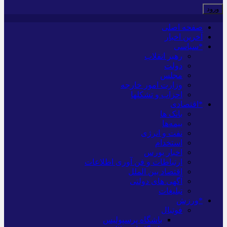
صفحه اصلی
آخرین اخبار
*سیاسی
رهبر انقلاب
دولت
مجلس
وزارت امور خارجه
احزاب و تشکلها
*اقتصادی
بانک ها
بیمه‌ها
نفت و انرژی
استخدام
اخبار بورس
ارتباطات و فن آوری اطلاعات
اقتصاد بین الملل
آگهی های دولتی
تبلیغات
*ورزش
فوتبال
باشگاه پرسپولیس