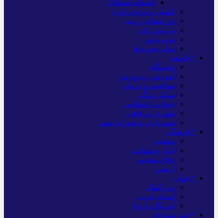
باشگاه استقلال
کشتی و وزنه‌برداری
ورزشهای رزمی
ورزش زنان
توپ و تور
سایر حوزه ها
*جامعه
دانشگاه
آموزش و پرورش
بهداشت و درمان
سبک زندگی
حوادث، انتظامی
شهری و رفاهی
شهرداری و شورای شهر
*فرهنگی
مذهبی
ایثار و شهادت
دفاع مقدس
اربعین
*جهان
بین الملل
آسیای غربی
آمریکا و اروپا
*چندرسانه‌ای