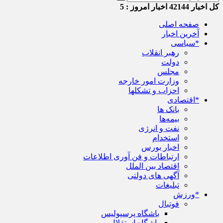
کل اخبار
42144
اخبار امروز :
5
صفحه اصلی
آخرین اخبار
*سیاسی
رهبر انقلاب
دولت
مجلس
وزارت امور خارجه
احزاب و تشکلها
*اقتصادی
بانک ها
بیمه‌ها
نفت و انرژی
استخدام
اخبار بورس
ارتباطات و فن آوری اطلاعات
اقتصاد بین الملل
آگهی های دولتی
تبلیغات
*ورزش
فوتبال
باشگاه پرسپولیس
باشگاه استقلال