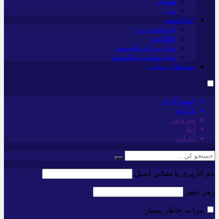
همدان
یزد
*ماناسپهر
یادداشت روز
اطلاعیه
پیام تبریک ماناسپهر
پیام تسلیت ماناسپهر
پیوندهای سایت
اینستاگرام
تلگرام
سروش
ایتا
آپارات
نام کاربری یا نشانی ایمیل
رمز عبور
مرا به خاطر بسپار