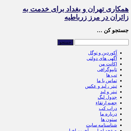
همکاری تهران و بغداد برای خدمت به
زائران در مرز زرباطیه
جستجو کن …
آکوردین و توگل
آگهی های دولتی
اکانت من
تایپوگرافی
تب ها
تماس با ما
تیتر ، لید و عکس
تیتر و لید
جدول لیگ
جعبه ارتقاء
دراپ کپ
درباره ما
ستون ها
شناسنامه سایت
صفحه اصلی – آخرین اخبار