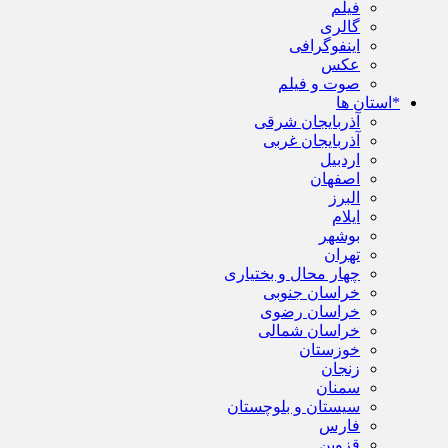
فیلم
گالری
اینفوگرافی
عکس
صوت و فیلم
*استان ها
آذربایجان شرقی
آذربایجان غربی
اردبیل
اصفهان
البرز
ایلام
بوشهر
تهران
چهار محال و بختیاری
خراسان جنوبی
خراسان رضوی
خراسان شمالی
خوزستان
زنجان
سمنان
سیستان و بلوچستان
فارس
قزوین