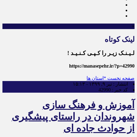
×
لینک کوتاه
لـیـنـک زیـر را کـپـی کـنـیـد !
https://manasepehr.ir/?p=42990
صفحه نخست
*استان ها
انتشار :
تیر ۹, ۱۳۹۹ - ۱۵:۱۳
کد خبر :
42990
آموزش و فرهنگ سازی
شهروندان در راستای پیشگیری
از حوادث جاده ای