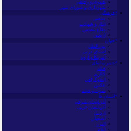
شهری و رفاهی
شهرداری و شورای شهر
*فرهنگی
مذهبی
ایثار و شهادت
دفاع مقدس
اربعین
*جهان
بین الملل
آسیای غربی
آمریکا و اروپا
*چندرسانه‌ای
فیلم
گالری
اینفوگرافی
عکس
صوت و فیلم
*استان ها
آذربایجان شرقی
آذربایجان غربی
اردبیل
اصفهان
البرز
ایلام