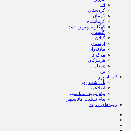
قم
کردستان
کرمان
کرمانشاه
کهگلویه و بویر احمد
گلستان
گیلان
لرستان
مازندران
مرکزی
هرمزگان
همدان
یزد
*ماناسپهر
یادداشت روز
اطلاعیه
پیام تبریک ماناسپهر
پیام تسلیت ماناسپهر
پیوندهای سایت