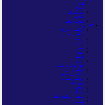
فیلم
گالری
اینفوگرافی
عکس
صوت و فیلم
*استان ها
آذربایجان شرقی
آذربایجان غربی
اردبیل
اصفهان
البرز
ایلام
بوشهر
تهران
چهار محال و بختیاری
خراسان جنوبی
خراسان رضوی
خراسان شمالی
خوزستان
زنجان
سمنان
سیستان و بلوچستان
فارس