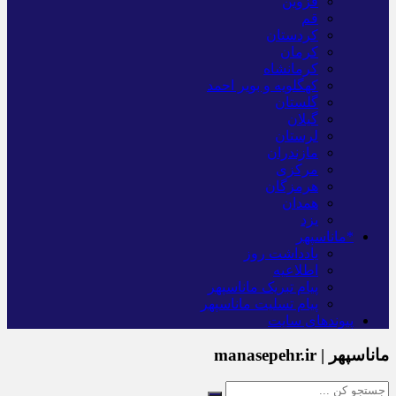
قزوین
قم
کردستان
کرمان
کرمانشاه
کهگلویه و بویر احمد
گلستان
گیلان
لرستان
مازندران
مرکزی
هرمزگان
همدان
یزد
*ماناسپهر
یادداشت روز
اطلاعیه
پیام تبریک ماناسپهر
پیام تسلیت ماناسپهر
پیوندهای سایت
ماناسپهر | manasepehr.ir