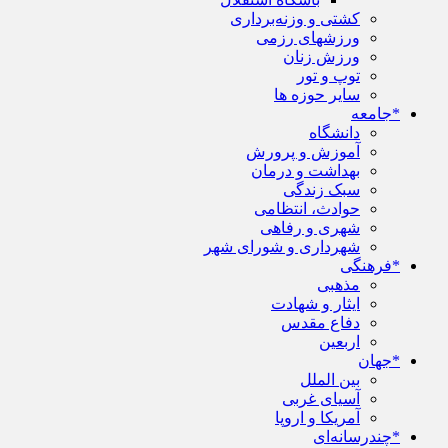
کشتی و وزنه‌برداری
ورزشهای رزمی
ورزش زنان
توپ و تور
سایر حوزه ها
*جامعه
دانشگاه
آموزش و پرورش
بهداشت و درمان
سبک زندگی
حوادث، انتظامی
شهری و رفاهی
شهرداری و شورای شهر
*فرهنگی
مذهبی
ایثار و شهادت
دفاع مقدس
اربعین
*جهان
بین الملل
آسیای غربی
آمریکا و اروپا
*چندرسانه‌ای