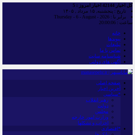
کل اخبار
42144
اخبار امروز :
5
تاریخ : پنجشنبه, ۱۵ مرداد , ۱۴۰۵
برابر با : Thursday - 6 - August - 2026
ساعت :
20:00:07
خانه
پیوندها
تبلیغات
تماس با ما
شناسنامه سایت
آگهی های دولتی
صفحه اصلی
آخرین اخبار
*سیاسی
رهبر انقلاب
دولت
مجلس
وزارت امور خارجه
احزاب و تشکلها
*اقتصادی
بانک ها