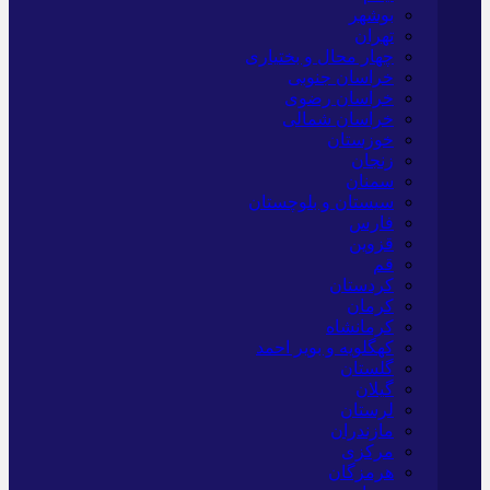
بوشهر
تهران
چهار محال و بختیاری
خراسان جنوبی
خراسان رضوی
خراسان شمالی
خوزستان
زنجان
سمنان
سیستان و بلوچستان
فارس
قزوین
قم
کردستان
کرمان
کرمانشاه
کهگلویه و بویر احمد
گلستان
گیلان
لرستان
مازندران
مرکزی
هرمزگان