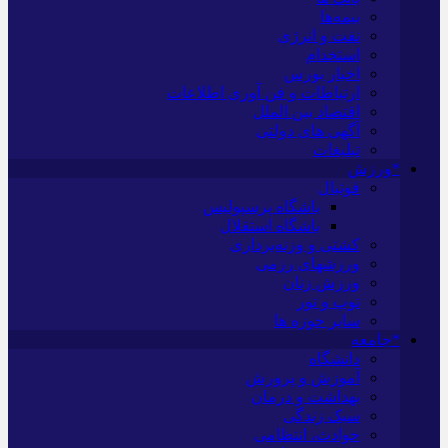
بیمه‌ها
نفت و انرژی
استخدام
اخبار بورس
ارتباطات و فن آوری اطلاعات
اقتصاد بین الملل
آگهی های دولتی
تبلیغات
*ورزش
فوتبال
باشگاه پرسپولیس
باشگاه استقلال
کشتی و وزنه‌برداری
ورزشهای رزمی
ورزش زنان
توپ و تور
سایر حوزه ها
*جامعه
دانشگاه
آموزش و پرورش
بهداشت و درمان
سبک زندگی
حوادث، انتظامی