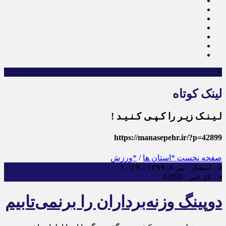
×
لینک کوتاه
لـیـنـک زیـر را کـپـی کـنـیـد !
https://manasepehr.ir/?p=42899
صفحه نخست
*استان ها
/
*ورزش
انتشار :
تیر ۸, ۱۳۹۹ - ۱۰:۲۷
کد خبر :
42899
دوپینگ وزنه‌برداران را برنمی‌تابیم