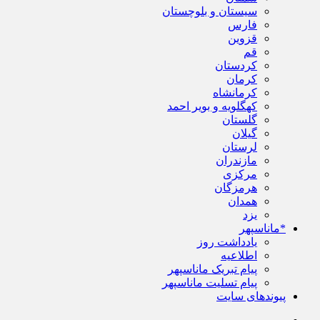
سیستان و بلوچستان
فارس
قزوین
قم
کردستان
کرمان
کرمانشاه
کهگلویه و بویر احمد
گلستان
گیلان
لرستان
مازندران
مرکزی
هرمزگان
همدان
یزد
*ماناسپهر
یادداشت روز
اطلاعیه
پیام تبریک ماناسپهر
پیام تسلیت ماناسپهر
پیوندهای سایت