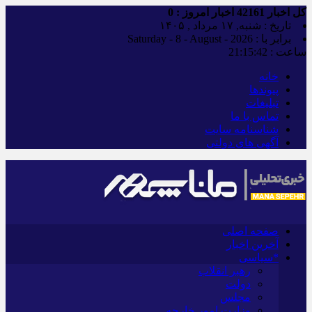
کل اخبار
42161
اخبار امروز :
0
تاریخ : شنبه, ۱۷ مرداد , ۱۴۰۵
برابر با : Saturday - 8 - August - 2026
ساعت :
21:15:43
خانه
پیوندها
تبلیغات
تماس با ما
شناسنامه سایت
آگهی های دولتی
صفحه اصلی
آخرین اخبار
*سیاسی
رهبر انقلاب
دولت
مجلس
وزارت امور خارجه