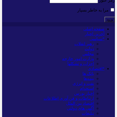
رمز عبور
مرا به خاطر بسپار
صفحه اصلی
آخرین اخبار
*سیاسی
رهبر انقلاب
دولت
مجلس
وزارت امور خارجه
احزاب و تشکلها
*اقتصادی
بانک ها
بیمه‌ها
نفت و انرژی
استخدام
اخبار بورس
ارتباطات و فن آوری اطلاعات
اقتصاد بین الملل
آگهی های دولتی
تبلیغات