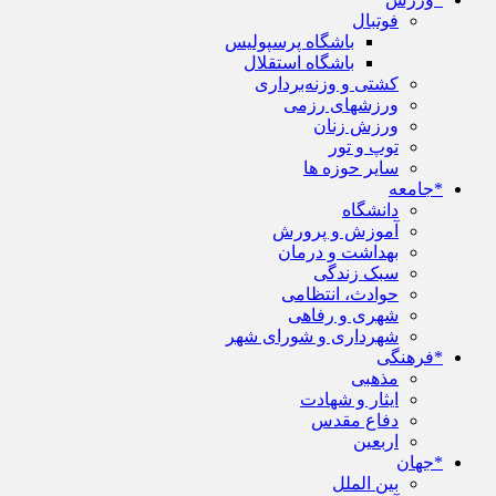
فوتبال
باشگاه پرسپولیس
باشگاه استقلال
کشتی و وزنه‌برداری
ورزشهای رزمی
ورزش زنان
توپ و تور
سایر حوزه ها
*جامعه
دانشگاه
آموزش و پرورش
بهداشت و درمان
سبک زندگی
حوادث، انتظامی
شهری و رفاهی
شهرداری و شورای شهر
*فرهنگی
مذهبی
ایثار و شهادت
دفاع مقدس
اربعین
*جهان
بین الملل