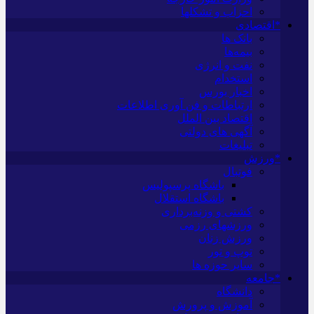
احزاب و تشکلها
*اقتصادی
بانک ها
بیمه‌ها
نفت و انرژی
استخدام
اخبار بورس
ارتباطات و فن آوری اطلاعات
اقتصاد بین الملل
آگهی های دولتی
تبلیغات
*ورزش
فوتبال
باشگاه پرسپولیس
باشگاه استقلال
کشتی و وزنه‌برداری
ورزشهای رزمی
ورزش زنان
توپ و تور
سایر حوزه ها
*جامعه
دانشگاه
آموزش و پرورش