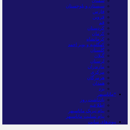
سمنان
سیستان و بلوچستان
فارس
قزوین
قم
کردستان
کرمان
کرمانشاه
کهگلویه و بویر احمد
گلستان
گیلان
لرستان
مازندران
مرکزی
هرمزگان
همدان
یزد
*ماناسپهر
یادداشت روز
اطلاعیه
پیام تبریک ماناسپهر
پیام تسلیت ماناسپهر
پیوندهای سایت