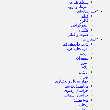
آسیای غربی
آمریکا و اروپا
*چندرسانه‌ای
فیلم
گالری
اینفوگرافی
عکس
صوت و فیلم
*استان ها
آذربایجان شرقی
آذربایجان غربی
اردبیل
اصفهان
البرز
ایلام
بوشهر
تهران
چهار محال و بختیاری
خراسان جنوبی
خراسان رضوی
خراسان شمالی
خوزستان
زنجان
سمنان