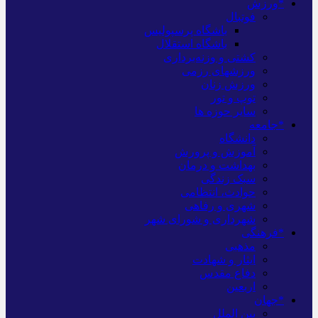
*ورزش
فوتبال
باشگاه پرسپولیس
باشگاه استقلال
کشتی و وزنه‌برداری
ورزشهای رزمی
ورزش زنان
توپ و تور
سایر حوزه ها
*جامعه
دانشگاه
آموزش و پرورش
بهداشت و درمان
سبک زندگی
حوادث، انتظامی
شهری و رفاهی
شهرداری و شورای شهر
*فرهنگی
مذهبی
ایثار و شهادت
دفاع مقدس
اربعین
*جهان
بین الملل