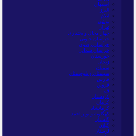
اصفهان
البرز
ایلام
بوشهر
تهران
چهار محال و بختیاری
خراسان جنوبی
خراسان رضوی
خراسان شمالی
خوزستان
زنجان
سمنان
سیستان و بلوچستان
فارس
قزوین
قم
کردستان
کرمان
کرمانشاه
کهگلویه و بویر احمد
گلستان
گیلان
لرستان