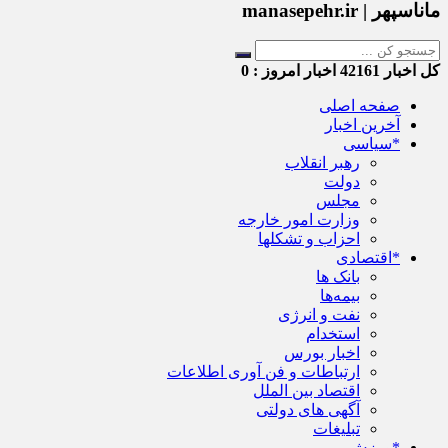
ماناسپهر | manasepehr.ir
کل اخبار
42161
اخبار امروز :
0
صفحه اصلی
آخرین اخبار
*سیاسی
رهبر انقلاب
دولت
مجلس
وزارت امور خارجه
احزاب و تشکلها
*اقتصادی
بانک ها
بیمه‌ها
نفت و انرژی
استخدام
اخبار بورس
ارتباطات و فن آوری اطلاعات
اقتصاد بین الملل
آگهی های دولتی
تبلیغات
*ورزش