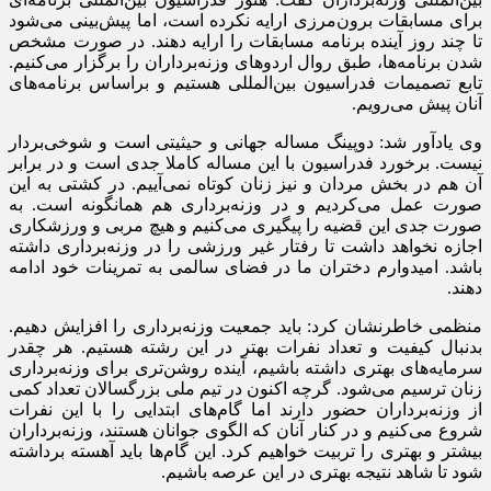
برای مسابقات برون‌مرزی ارایه نکرده است، اما پیش‌بینی می‌شود
تا چند روز آینده برنامه مسابقات را ارایه دهند. در صورت مشخص
شدن برنامه‌ها، طبق روال اردوهای وزنه‌برداران را برگزار می‌کنیم.
تابع تصمیمات فدراسیون بین‌المللی هستیم و براساس برنامه‌های
آنان پیش می‌رویم.
وی یادآور شد: دوپینگ مساله جهانی و حیثیتی است و شوخی‌بردار
نیست. برخورد فدراسیون با این مساله کاملا جدی است و در برابر
آن هم در بخش مردان و نیز زنان کوتاه نمی‌آییم. در کشتی به این
صورت عمل می‌کردیم و در وزنه‌برداری هم همانگونه است. به
صورت جدی این قضیه را پیگیری می‌کنیم و هیچ مربی و ورزشکاری
اجازه نخواهد داشت تا رفتار غیر ورزشی را در وزنه‌برداری داشته
باشد. امیدوارم دختران ما در فضای سالمی به تمرینات خود ادامه
دهند.
منظمی خاطرنشان کرد: باید جمعیت وزنه‌برداری را افزایش دهیم.
بدنبال کیفیت و تعداد نفرات بهتر در این رشته هستیم. هر چقدر
سرمایه‌های بهتری داشته باشیم، آینده روشن‌تری برای وزنه‌برداری
زنان ترسیم می‌شود. گرچه اکنون در تیم ملی بزرگسالان تعداد کمی
از وزنه‌برداران حضور دارند اما گام‌های ابتدایی را با این نفرات
شروع می‌کنیم و در کنار آنان که الگوی جوانان هستند، وزنه‌برداران
بیشتر و بهتری را تربیت خواهیم کرد. این گام‌ها باید آهسته برداشته
شود تا شاهد نتیجه بهتری در این عرصه باشیم.