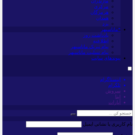
مازندران
مرکزی
هرمزگان
همدان
یزد
*ماناسپهر
یادداشت روز
اطلاعیه
پیام تبریک ماناسپهر
پیام تسلیت ماناسپهر
پیوندهای سایت
اینستاگرام
تلگرام
سروش
ایتا
آپارات
نام کاربری یا نشانی ایمیل