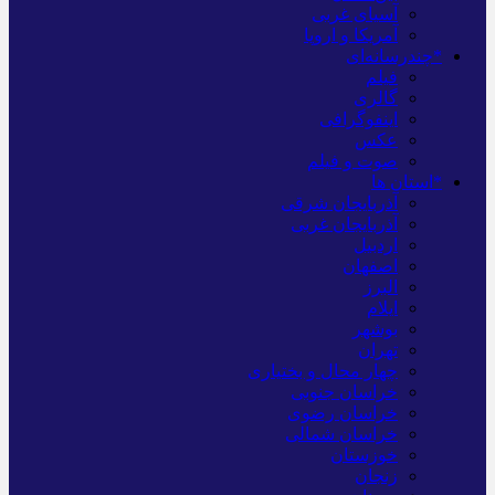
آسیای غربی
آمریکا و اروپا
*چندرسانه‌ای
فیلم
گالری
اینفوگرافی
عکس
صوت و فیلم
*استان ها
آذربایجان شرقی
آذربایجان غربی
اردبیل
اصفهان
البرز
ایلام
بوشهر
تهران
چهار محال و بختیاری
خراسان جنوبی
خراسان رضوی
خراسان شمالی
خوزستان
زنجان