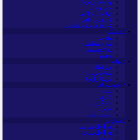
بهداشت و درمان
سبک زندگی
حوادث، انتظامی
شهری و رفاهی
شهرداری و شورای شهر
*فرهنگی
مذهبی
ایثار و شهادت
دفاع مقدس
اربعین
*جهان
بین الملل
آسیای غربی
آمریکا و اروپا
*چندرسانه‌ای
فیلم
گالری
اینفوگرافی
عکس
صوت و فیلم
*استان ها
آذربایجان شرقی
آذربایجان غربی
اردبیل