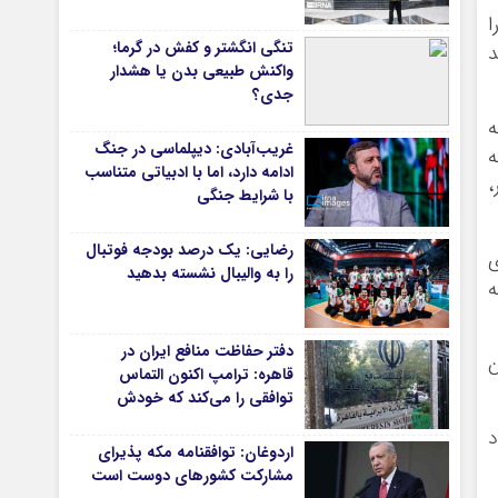
ا
دانشگاه
تنگی انگشتر و کفش در گرما؛
د
آموزش و پرورش
واکنش طبیعی بدن یا هشدار
جدی؟
بهداشت و درمان
ه
سبک زندگی
غریب‌آبادی: دیپلماسی در جنگ
ه
حوادث، انتظامی
ادامه دارد، اما با ادبیاتی متناسب
،
با شرایط جنگی
شهری و رفاهی
شهرداری و شورای شهر
رضایی: یک درصد بودجه فوتبال
ی
را به والیبال نشسته بدهید
*ماناسپهر
ه
ی
یادداشت روز
دفتر حفاظت منافع ایران در
اطلاعیه
ن
قاهره: ترامپ اکنون التماس
پیام تبریک ماناسپهر
توافقی را می‌کند که خودش
پیام تسلیت ماناسپهر
ویران کرد
د
اردوغان: توافقنامه مکه پذیرای
پیوندهای سایت
مشارکت کشورهای دوست است