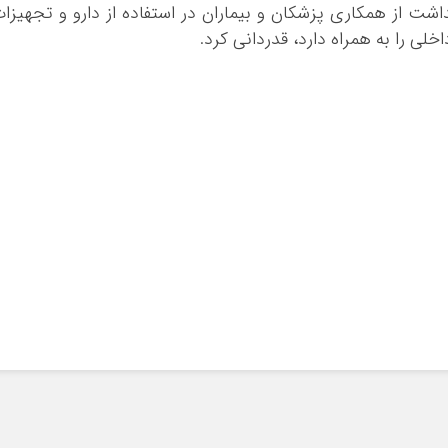
شت از همکاری پزشکان و بیماران در استفاده از دارو و تجهیزا
بوشهر
ی را به همراه دارد، قدردانی کرد.
تهران
چهار محال و بخ
خراسان جنوبی
خراسان رضوی
خراسان شمالی
خوزستان
زنجان
سمنان
سیستان و بلو
فارس
قزوین
قم
کردستان
کرمان