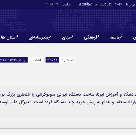
برابر با : Saturday - 8 - August - 2026
ساعت :
11:58:07
ش
*جامعه
*فرهنگی
*جهان
*چندرسانه‌ای
*استان ها
*سیاسی
*اقتصادی
رهبر انقلاب
بانک ها
کد خبر :
42584
انتشار :
تیر ۵, ۱۳۹۹ - ۱۲:۰۷
دولت
بیمه‌ها
مجلس
نفت و انرژی
وزارت امور خارجه
استخدام
احزاب و تشکلها
اخبار بورس
نشگاه و آموزش ایرنا، ساخت دستگاه ایرانی سونوگرافی را افتخاری بزرگ برا
ارداد منعقد و اقدام به پیش خرید چند دستگاه کرده است. مدیرکل دفتر توسع
ارتباطات و فن 
اقتصاد بین المل
آگهی های دولت
تبلیغات