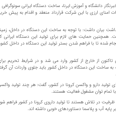
رنگار دانشگاه و آموزش ایرنا، ساخت دستگاه ایرانی سونوگرافی ر
ت امنای ارزی با این شرکت قرارداد منعقد و اقدام به پیش خری
اشت بیان داشت: با توجه به ساخت این دستگاه در داخل، زمین
. همچنین حمایت های لازم برای تولید این دستگاه ایرانی ک
ام شده تا با فراهم شدن بستر تولید این دستگاه در داخل کشور
تاکنون از خارج از کشور وارد می شد و در شرایط تحریم برا
*چندرسانه‌ای
*استان ها
به ساخت این دستگاه در داخل کشور باید جلوی واردات آن گرفت
فیلم
آذربایجان شرق
گالری
آذربایجان غربی
ای تولید دارو و واکسن کرونا در کشور، گفت: هر چند تولید واکس
اینفوگرافی
اردبیل
با تمام توان مشغول فعالیت هستند.
عکس
اصفهان
ظرفیت در تلاش هستند تا تولید داروی کرونا در کشور فراهم شو
صوت و فیلم
البرز
ر پایه آب و پلاسما دستاوردهای خوبی داشته اند.
ایلام