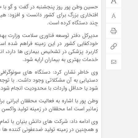
حسین وطن پور روز پنجشنبه در گفت و گو با خب
افتخاری بزرگ برای کشور دانست و افزود: هیا
چند دستگاه کرده است.
مدیرکل دفتر توسعه فناوری سلامت وزارت بهد
خودکفایی کشور در این زمینه فراهم شده است
کاربرد پزشکی در تشخیص بیماری ها دارد، انج
خدمات بهتری به بیماران ارایه شود.
وی خاطر نشان کرد: دستگاه های سونوگرافی 
*فرهنگی
*جهان
دستیابی به آن مشکلاتی وجود داشت. با توجه 
شود یا حداقل واردات با محدودیت انجام شود.
مذهبی
بین الملل
ایثار و شهادت
آسیای غربی
وطن پور با اشاره به فعالیت محققان ایرانی بر
دفاع مقدس
آمریکا و اروپا
زمانبر است اما محققان در زمینه تولید واکسن 
اربعین
وی ادامه داد: شرکت های دانش بنیان با تمام 
و همچنین در زمینه تولید ضدعفونی کننده ها ب