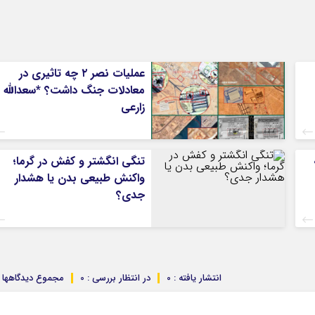
کرمانشاه
کهگلویه و بویر 
گلستان
گیلان
عملیات نصر ۲ چه تاثیری در
لرستان
معادلات جنگ داشت؟ *سعدالله
مازندران
زارعی
مرکزی
هرمزگان
تنگی انگشتر و کفش در گرما؛
همدان
واکنش طبیعی بدن یا هشدار
یزد
جدی؟
انتشار یافته : 0
در انتظار بررسی : 0
مجموع دیدگاهها : 