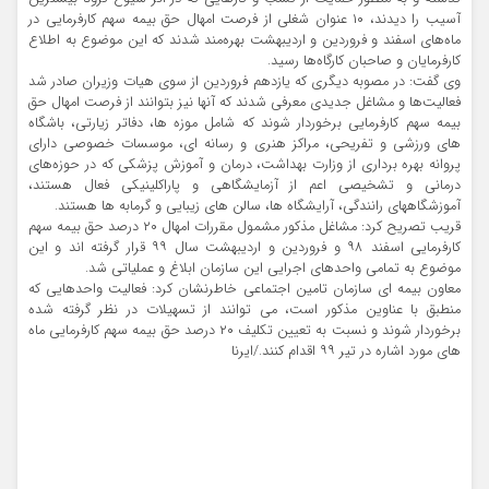
آسیب را دیدند، ۱۰ عنوان شغلی از فرصت امهال حق بیمه سهم کارفرمایی در
ماه‌های اسفند و فروردین و اردیبهشت بهره‌مند شدند که این موضوع به اطلاع
کارفرمایان و صاحبان کارگاه‌ها رسید.
وی گفت: در مصوبه دیگری که یازدهم فروردین از سوی هیات وزیران صادر شد
فعالیت‌ها و مشاغل جدیدی معرفی شدند که آنها نیز بتوانند از فرصت امهال حق
بیمه سهم کارفرمایی برخوردار شوند که شامل موزه ها، دفاتر زیارتی، باشگاه
های ورزشی و تفریحی، مراکز هنری و رسانه ای، موسسات خصوصی دارای
پروانه بهره برداری از وزارت بهداشت، درمان و آموزش پزشکی که در حوزه‌های
درمانی و تشخیصی اعم از آزمایشگاهی و پاراکلینیکی فعال هستند،
آموزشگاههای رانندگی، آرایشگاه ها، سالن های زیبایی و گرمابه ها هستند.
قریب تصریح کرد: مشاغل مذکور مشمول مقررات امهال ۲۰ درصد حق بیمه سهم
کارفرمایی اسفند ۹۸ و فروردین و اردیبهشت سال ۹۹ قرار گرفته اند و این
موضوع به تمامی واحدهای اجرایی این سازمان ابلاغ و عملیاتی شد.
معاون بیمه ای سازمان تامین اجتماعی خاطرنشان کرد: فعالیت واحدهایی که
منطبق با عناوین مذکور است، می توانند از تسهیلات در نظر گرفته شده
برخوردار شوند و نسبت به تعیین تکلیف ۲۰ درصد حق بیمه سهم کارفرمایی ماه
های مورد اشاره در تیر ۹۹ اقدام کنند./ایرنا