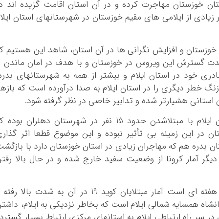
ان خوزستان مهاجرت کرده و در آن استان اقامت گزیده اند د
بوشهر
زیادی از ایلامی های مقیم خوزستان در شهرستانهای استان ایلا
تهران
چهار محال و بخ
ان خوزستان و افزایش نگرانی ها در آن استان، شاهد این هستیم ک
خراسان جنوبی
دت گسترش این ویروس در خوزستان و با هدف در امان ماندن ا
خراسان رضوی
ی خود در استان ایلام و بیشتر از همه به شهرستانهای بدره
خراسان شمالی
نگ خطر دیگری را در استان ایلام به صدا درآورده است که بازه
خوزستان
 استانی هشیارتر شده و تدابیر خاصی در نظر گرفته شود.
زنجان
در 24 ساعت گذشته بیشترین آمار در استان ایلام با مبتلاشدن حدود 15 نفر در شهرستان دهلران بوده
سمنان
 در این زمینه بی تأثیر نبوده و این موضوع قطعا اثر گذار
سیستان و بلو
ن بدره هم که مهاجران زیادی در استان خوزستان دارد با بازگش
فارس
دیگر آمار کرونا از وضعیت سفید خارج شده و در حال بالا رفت
قزوین
قم
یکی دیگر از استانهای همسایه ایلام که چند هفته ای است آمار مبتلایان کوید 19 در آن به شدت بالا رف
کردستان
نشاه همسایه شمالی ایلام است که بخاطر نزدیکی به ایلام، داشت
کرمان
ر سر راه ارتباطی ایلام به استانهای مرکزی ارتباط بسیار گسترد