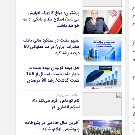
ر
دانشگاه
پزشکیان: مبلغ کالابرگ افزایش
ر
آموزش و پرورش
می‌یابد/ اصلاح نظام بانکی ادامه
ر
خواهد داشت
بهداشت و درمان
سبک زندگی
تغییر مثبت در عملکرد مالی بانک
ز
حوادث، انتظامی
صادرات ایران/ درآمد عملیاتی 80
ه
درصد رشد کرد
شهری و رفاهی
ا
شهرداری و شورای شهر
حق بیمه تولیدی بیمه ملت در
چهار ماه نخست امسال از 14.5
*ماناسپهر
یان 24 ساعت گذشته استان ایلام به ویروس کرونا به 40
همت گذشت/ رشد 90 درصدی
نسبت به مدت مشابه سال
ی
یادداشت روز
گذشته
اسلام انصاری فر
اطلاعیه
ه
نام تو دلم را گرم می‌کند ✍️
پیام تبریک ماناسپهر
ط
اسلام انصاری فر
ا
پیام تسلیت ماناسپهر
ه
آخرین سال خادمی در پتروخادم
پیوندهای سایت
پتروشیمی ایلام، شاید …
ه