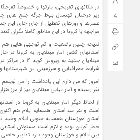
در مکانهای تفریحی، پارکها و خصوصاً تفرجگاهه
زیر درختان کهنسال بلوط جرگه جمع های چند 
عصرها و روزهای تعطیل از جای جای این جنگل
مواجهه با کرونا در این مناطق کاملاً نگران کنن
نتیجه چنین وضعیت و کم توجهی هایی هم این 
استانهای کشور آمار مبتلایان به کرونا در حا
مبتلایان جدید به
شرایط جغرافیایی و سرزمینی این شهرستانها وخ
*فرهنگی
*جهان
نفر رسیده و آمار نهایی مبتلایان نیز از مرز هزا
مذهبی
بین الملل
ایثار و شهادت
آسیای غربی
از لحاظ دیگر آمار مبتلایان به کرونا در است
دفاع مقدس
آمریکا و اروپا
است و هر سه استان همسایه ایلام هم اکنون و
اربعین
استان خوزستان همسایه جنوبی ایلام وخیم تر 
خطر آفرین بوده و لازم است مسئولان استانی ب
بین ایلام و خوزستان وجود دارد تدابیر خاصی را