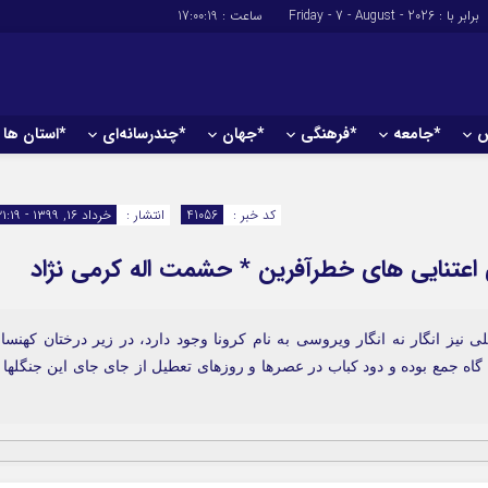
برابر با : Friday - 7 - August - 2026
ساعت :
17:00:20
ش
*جامعه
*فرهنگی
*جهان
*چندرسانه‌ای
*استان ها
*سیاسی
*اقتصادی
رهبر انقلاب
بانک ها
کد خبر :
41056
انتشار :
خرداد ۱۶, ۱۳۹۹ - ۲۱:۱۹
دولت
بیمه‌ها
 اعتنایی های خطرآفرین * حشمت اله کرمی نژاد
مجلس
نفت و انرژی
وزارت امور خارجه
استخدام
احزاب و تشکلها
اخبار بورس
 نیز انگار نه انگار ویروسی به نام کرونا وجود دارد، در زیر درختان کهنسا
 گاه جمع بوده و دود کباب در عصرها و روزهای تعطیل از جای جای این جنگلها 
ارتباطات و فن 
اقتصاد بین الم
آگهی های دولت
تبلیغات