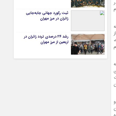
ر
م
ثبت رکورد جهانی جابه‌جایی
زائران در مرز مهران
تیاری
ه
ز
رشد ۲۴ درصدی تردد زائران در
،
اربعین از مرز مهران
م
 که
ی
چستان
ت
ن
ته و
ن
ه