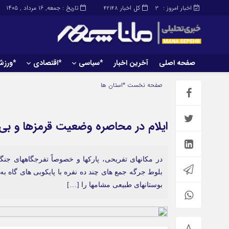
اخبار امروز :
کل اخبار
تاریخ : جمعه, ۱۶ مرداد , ۱۴۰۵
42148
3
صفحه اصلی
آخرین اخبار
*سیاسی
*اقتصادی
*ورز
صفحه اصلی
آخرین اخبار
صفحه نخست
*استان ها
ایلام در محاصره وضعیت قرمزها و بی
در مکانهای تفریحی، پارکها و خصوصاً تفرجگاههای جنگلی
بلوط جرگه جمع های چند ده نفره با پایکوبی های گاه به
بوستانهای طبیعی مشامها را […]