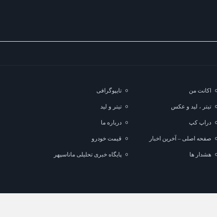
اکانت من
تایپوگرافی
تیتر ، لید و عکس
تیتر و لید
دراپ کپ
درباره ما
صفحه اصلی – آخرین اخبار
قیمت خودرو
هشدار ها
پایگاه خبری تحلیلی ماناسپهر
لب با ذکر منبع بلامانع است.