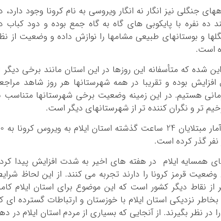
ای جنگلی نیز انگار نه انگار ویروسی به نام کرونا وجود دارد، د
ده نفره با پایکوبی های گاه به گاه جمع بوده و دود کباب د
ها و بوستانهای طبیعی مشامها را نوازش داده و وضعیت از نظ
ده است.
شده که متأسفانه این روزها در این استان مانند برخی دیگر ا
ل افزایش بوده و تقریبا در همه شهرستانها هر روز شاهد مراجع
 ویروس کوید 19 در مراکز درمانی هستیم. در این زمینه وضعیت برخی شهرستانها متناسب ب
یم تر و نگران کننده تر از شهرستانهای دیگر است.
*چندرسانه‌ای
*استان ها
امروز که من دارم این یادداشت را می نویسم آمار مبتلا
ر نفر گذر کرده است.
فیلم
آذربایجان شرق
گالری
آذربایجان غربی
انهای همسایه ایلام در هفته های اخیر به شدت افزایش پیدا کرد
اینفوگرافی
اردبیل
ضعیت قرمز کرونا را دارند تجربه می کنند. از این لحاظ شرای
عکس
اصفهان
از نقاط دیگر کشور است که این موضوع برای استان ایلام کامل
خاطر نزدیکی استان ایلام با خوزستان و ارتباطات گسترده ای ک
صوت و فیلم
البرز
 در نظر بگیرند. از آنجایی که بسیاری از مردم استان ایلام در ده
ایلام