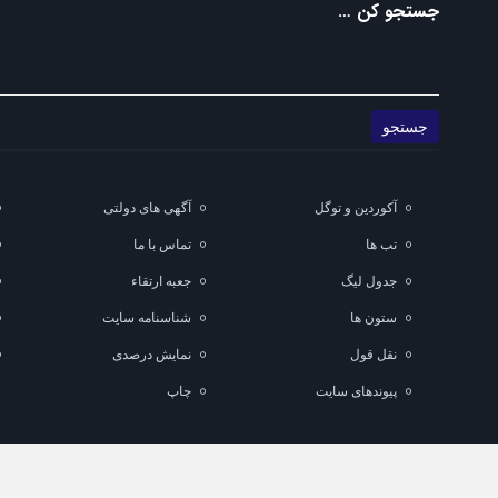
جستجو کن …
آکوردین و توگل
آگهی های دولتی
تب ها
تماس با ما
جدول لیگ
جعبه ارتقاء
ستون ها
شناسنامه سایت
نقل قول
نمایش درصدی
پیوندهای سایت
چاپ
تمام حقوق مادی و معنوی این سایت متعلق به ماناسپهر می باشد و استفاده از مطا