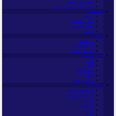
شهری و رفاهی
شهرداری و شورای شهر
*فرهنگی
مذهبی
ایثار و شهادت
دفاع مقدس
اربعین
*جهان
بین الملل
آسیای غربی
آمریکا و اروپا
*چندرسانه‌ای
فیلم
گالری
اینفوگرافی
عکس
صوت و فیلم
*استان ها
آذربایجان شرقی
آذربایجان غربی
اردبیل
اصفهان
البرز
ایلام