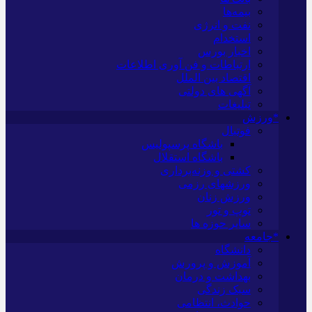
بیمه‌ها
نفت و انرژی
استخدام
اخبار بورس
ارتباطات و فن آوری اطلاعات
اقتصاد بین الملل
آگهی های دولتی
تبلیغات
*ورزش
فوتبال
باشگاه پرسپولیس
باشگاه استقلال
کشتی و وزنه‌برداری
ورزشهای رزمی
ورزش زنان
توپ و تور
سایر حوزه ها
*جامعه
دانشگاه
آموزش و پرورش
بهداشت و درمان
سبک زندگی
حوادث، انتظامی