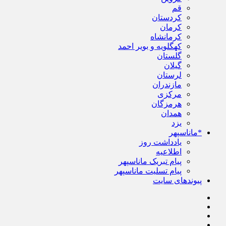
قم
کردستان
کرمان
کرمانشاه
کهگلویه و بویر احمد
گلستان
گیلان
لرستان
مازندران
مرکزی
هرمزگان
همدان
یزد
*ماناسپهر
یادداشت روز
اطلاعیه
پیام تبریک ماناسپهر
پیام تسلیت ماناسپهر
پیوندهای سایت