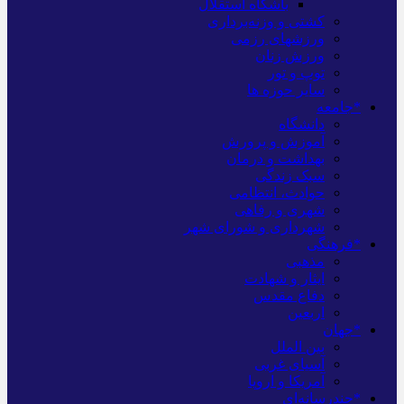
باشگاه استقلال
کشتی و وزنه‌برداری
ورزشهای رزمی
ورزش زنان
توپ و تور
سایر حوزه ها
*جامعه
دانشگاه
آموزش و پرورش
بهداشت و درمان
سبک زندگی
حوادث، انتظامی
شهری و رفاهی
شهرداری و شورای شهر
*فرهنگی
مذهبی
ایثار و شهادت
دفاع مقدس
اربعین
*جهان
بین الملل
آسیای غربی
آمریکا و اروپا
*چندرسانه‌ای