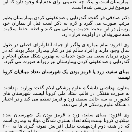
بیمارستان است و اینکه چه تضمینی برای عدم ابتلا وجود دارد که این
موضوع نیز بررسی شده است.
دکتر صادقی فر گفت: گندزدایی و ضدعفونی کردن بیمارستان بطور
مرتب صورت می گیرد و لازم به ذکر است قبل از بیماران خود
پرسنل در این محیط خدمت رسانی می کنند و قطعا حفظ سلامت
همه شهروندان در اولویت قرار دارد.
وی افزود: تمام بیمارهای واگیر از جمله آنفلوآنزای فصلی در طول
سال وجود دارند و افراد سالم نیز در کنار بیماران دیگر بودند که در
حوزه درمان سعی می شود خدمات به بهترین شکل ممکن انجام و
گندزدایی و ضدعفونی کردن بیمارستان نیز روزانه صورت می گیرد.
مبنای سفید، زرد یا قرمز بودن یک شهرستان تعداد مبتلایان کرونا
نیست
معاون بهداشتی دانشگاه علوم پزشکی ایلام گفت: وزارت بهداشت
به صورت هفتگی در قالب ستاد ملی کرونا لیست شهرستان های
کشور را به سه حالت سفید، زرد و قرمز تنظیم می کند و در اختیار
دانشگاه علوم پزشکی قرار می دهد.
وی افزود: مبنای سفید، زرد یا قرمز بودن یک شهرستان تعداد
مبتلایان کرونا نیست بلکه تعداد بستری شدگان مبتلا به بیماری است
که در هفته دوم اردیبهشت بدلیل افزایش نمونه گیری ها به ۲۰۰
مورد در روز، بیش از ۸۰ درصد مبتلایان سرپایی، دارای علائم خفیف