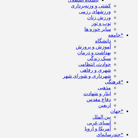
کشتی و وزنه‌برداری
ورزشهای رزمی
ورزش زنان
توپ و تور
سایر حوزه ها
*جامعه
دانشگاه
آموزش و پرورش
بهداشت و درمان
سبک زندگی
حوادث، انتظامی
شهری و رفاهی
شهرداری و شورای شهر
*فرهنگی
مذهبی
ایثار و شهادت
دفاع مقدس
اربعین
*جهان
بین الملل
آسیای غربی
آمریکا و اروپا
*چندرسانه‌ای