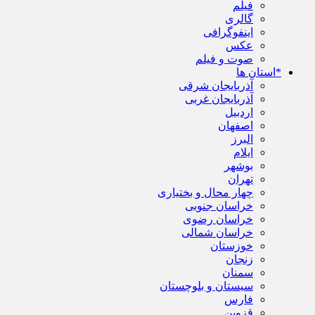
فیلم
گالری
اینفوگرافی
عکس
صوت و فیلم
*استان ها
آذربایجان شرقی
آذربایجان غربی
اردبیل
اصفهان
البرز
ایلام
بوشهر
تهران
چهار محال و بختیاری
خراسان جنوبی
خراسان رضوی
خراسان شمالی
خوزستان
زنجان
سمنان
سیستان و بلوچستان
فارس
قزوین