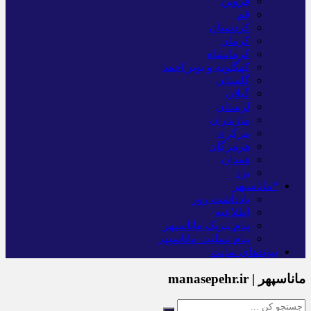
قزوین
قم
کردستان
کرمان
کرمانشاه
کهگلویه و بویر احمد
گلستان
گیلان
لرستان
مازندران
مرکزی
هرمزگان
همدان
یزد
*ماناسپهر
یادداشت روز
اطلاعیه
پیام تبریک ماناسپهر
پیام تسلیت ماناسپهر
پیوندهای سایت
ماناسپهر | manasepehr.ir