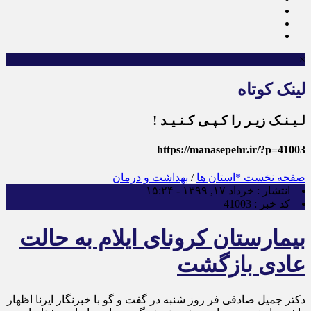
×
لینک کوتاه
لـیـنـک زیـر را کـپـی کـنـیـد !
https://manasepehr.ir/?p=41003
صفحه نخست
*استان ها
/
بهداشت و درمان
انتشار :
خرداد ۱۷, ۱۳۹۹ - ۱۵:۲۴
کد خبر :
41003
بیمارستان کرونای ایلام به حالت
عادی بازگشت
دکتر جمیل صادقی فر روز شنبه در گفت و گو با خبرنگار ایرنا اظهار