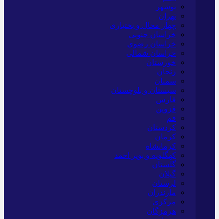
بوشهر
تهران
چهار محال و بختیاری
خراسان جنوبی
خراسان رضوی
خراسان شمالی
خوزستان
زنجان
سمنان
سیستان و بلوچستان
فارس
قزوین
قم
کردستان
کرمان
کرمانشاه
کهگلویه و بویر احمد
گلستان
گیلان
لرستان
مازندران
مرکزی
هرمزگان