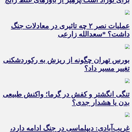
برای نوزاد است/پرهیز از باورهای غلط رایج
عملیات نصر ۲ چه تاثیری در معادلات جنگ
داشت؟ *سعدالله زارعی
بورس تهران چگونه از ریزش به رکوردشکنی
تغییر مسیر داد؟
تنگی انگشتر و کفش در گرما؛ واکنش طبیعی
بدن یا هشدار جدی؟
غریب‌آبادی: دیپلماسی در جنگ ادامه دارد،