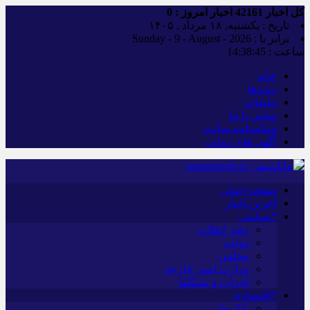
کل اخبار
42161
اخبار امروز :
0
تاریخ : یکشنبه, ۱۸ مرداد , ۱۴۰۵
برابر با : Sunday - 9 - August - 2026
ساعت :
14:38:46
خانه
پیوندها
تبلیغات
تماس با ما
شناسنامه سایت
آگهی های دولتی
صفحه اصلی
آخرین اخبار
*سیاسی
رهبر انقلاب
دولت
مجلس
وزارت امور خارجه
احزاب و تشکلها
*اقتصادی
بانک ها