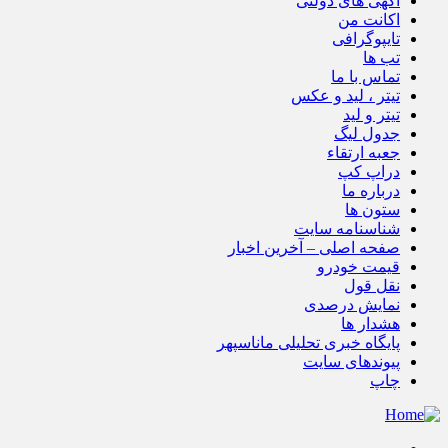
آگهی های دولتی
اکانت من
تایپوگرافی
تب ها
تماس با ما
تیتر ، لید و عکس
تیتر و لید
جدول لیگ
جعبه ارتقاء
دراپ کپ
درباره ما
ستون ها
شناسنامه سایت
صفحه اصلی – آخرین اخبار
قیمت خودرو
نقل قول
نمایش درصدی
هشدار ها
پایگاه خبری تحلیلی ماناسپهر
پیوندهای سایت
چاپ