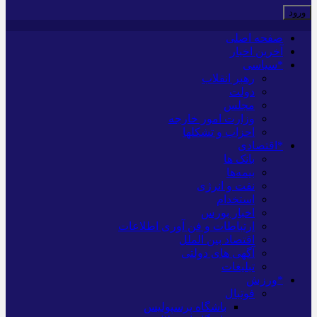
صفحه اصلی
آخرین اخبار
*سیاسی
رهبر انقلاب
دولت
مجلس
وزارت امور خارجه
احزاب و تشکلها
*اقتصادی
بانک ها
بیمه‌ها
نفت و انرژی
استخدام
اخبار بورس
ارتباطات و فن آوری اطلاعات
اقتصاد بین الملل
آگهی های دولتی
تبلیغات
*ورزش
فوتبال
باشگاه پرسپولیس