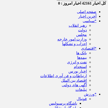
کل اخبار
42161
اخبار امروز :
0
صفحه اصلی
آخرین اخبار
*سیاسی
رهبر انقلاب
دولت
مجلس
وزارت امور خارجه
احزاب و تشکلها
*اقتصادی
بانک ها
بیمه‌ها
نفت و انرژی
استخدام
اخبار بورس
ارتباطات و فن آوری اطلاعات
اقتصاد بین الملل
آگهی های دولتی
تبلیغات
*ورزش
فوتبال
باشگاه پرسپولیس
باشگاه استقلال