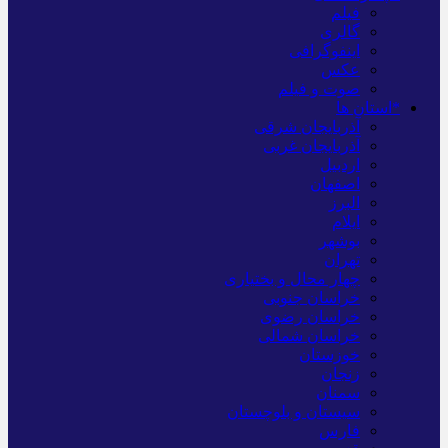
فیلم
گالری
اینفوگرافی
عکس
صوت و فیلم
*استان ها
آذربایجان شرقی
آذربایجان غربی
اردبیل
اصفهان
البرز
ایلام
بوشهر
تهران
چهار محال و بختیاری
خراسان جنوبی
خراسان رضوی
خراسان شمالی
خوزستان
زنجان
سمنان
سیستان و بلوچستان
فارس