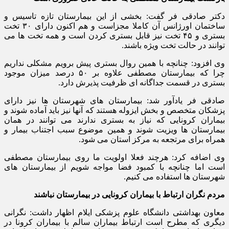
دکتر صادقی فر گفت: بخشی از این بیمارستان تازه تاسیس و
ساختمان اورژانس آن کاملا مجزاست و هم اکنون دارای ۳۰ تخت
بستری و ۴۵ تخت نیز قابل بستری کردن است و همه تخت ها می
توانند در حالت تخت ویژه باشند.
وی افزود: چنانچه با همین روال بستری پیش برویم مشکلی نداریم
چرا که بیمارستان مصطفی علاوه بر ۵۰ درصد میزان موجود
بستری در قسمت جداگانه ای ظرفیت پذیرش دارد.
صادقی فر یادآور شد: بیمارستان های شهرستان ها نیز دارای
پزشکان متخصص و بخش ایزوله هستند که آنها نیز باید آماده شوند و
بیماران کرونایی که نیاز به بستری ندارند می توانند در همان
بیمارستان ها ویزیت شوند و همین موضوع سبب اجتناب بیمار و
همراه برای مرتجعه به مرکز استان می شود.
وی اضافه کرد: هرچند فعلا اولویت ما روی بیمارستان مصطفی
است اما چنانچه با کمبود فضا مواجه شویم از بیمارستان های
شهرستان ها استفاده می کنیم.
مردم نگران ارتباط با بیماران کرونایی در بیمارستان نباشند
معاون بهداشتی دانشگاه علوم پزشکی ایلام اظهار داشت: نگرانی
دیگری که مطرح است ارتباط بیماران سالم با بیماران کرونا در