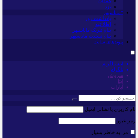
همدان
یزد
*ماناسپهر
یادداشت روز
اطلاعیه
پیام تبریک ماناسپهر
پیام تسلیت ماناسپهر
پیوندهای سایت
اینستاگرام
تلگرام
سروش
ایتا
آپارات
نام کاربری یا نشانی ایمیل
رمز عبور
مرا به خاطر بسپار