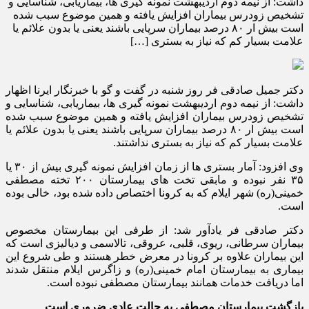
داشت: از نیمه دوم اردیبهشت نمونه گیری ها، بیماریابی، شناسایی و
تشخیص زودرس بیماران افزایش یافته و همین موضوع سبب شده
است بیش ار ۸۰ درصد بیماران سرپایی باشند یعنی یا بدون علائم یا
علامت بسیار کم که نیاز به بستری […]
دکتر جمیل صادقی فر روز شنبه در گفت و گو با خبرنگار ایرنا اظهار
داشت: از نیمه دوم اردیبهشت نمونه گیری ها، بیماریابی، شناسایی و
تشخیص زودرس بیماران افزایش یافته و همین موضوع سبب شده
است بیش ار ۸۰ درصد بیماران سرپایی باشند یعنی یا بدون علائم یا
علامت بسیار کم که نیاز به بستری نداشتند.
وی افزود: آمار بستری ها از زمان افزایش نمونه گیری بیش از ۳۰ یا
۳۵ نفر نبوده و مابقی تخت های بیمارستان ۲۰۰ تخته مصطفی
خمینی(ره) شهر ایلام که به کرونا اختصاص داده شده بود، خالی بوده
است.
دکتر صادقی فر یادآور شد: از طرفی این بیمارستان مخصوص
بیماران سرطانی، ریوی، قلبی، عروقی، تالاسمی و دیالیزی است که
این بیماران علاوه بر کرونا در معرض خطر هستند و طی شروع این
بیماری به بیمارستان امام خمینی(ره) و زاگرس ایلام منتقل شدند
اما دریافت خدمات همانند بیمارستان مصطفی نبوده است.
بازگشت بیمارستان مصطفی به حالت عادی ضروری است